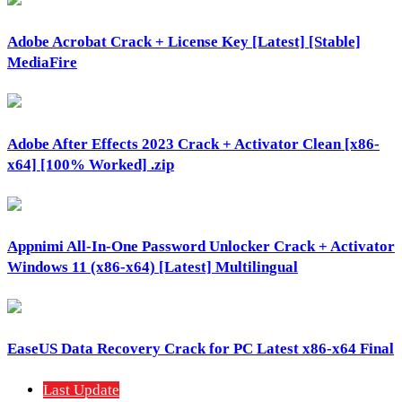
Adobe Acrobat Crack + License Key [Latest] [Stable]
MediaFire
Adobe After Effects 2023 Crack + Activator Clean [x86-
x64] [100% Worked] .zip
Appnimi All-In-One Password Unlocker Crack + Activator
Windows 11 (x86-x64) [Latest] Multilingual
EaseUS Data Recovery Crack for PC Latest x86-x64 Final
Last Update