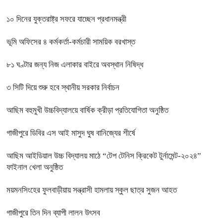
১০ দিনের যুক্তরাষ্ট্র সফরে যাচ্ছেন প্রধানমন্ত্রী
ভূমি অফিসের ৪ কর্মকর্তা-কর্মচারী সাময়িক বরখাস্ত
৮১ ঘণ্টার জন্য নিজ এলাকার বাইরে অবস্থান নিষিদ্ধ
৩ সিটি দিয়ে শুরু হবে স্থানীয় সরকার নির্বাচন
আছিম বহুমুখী উচ্চবিদ্যালয়ে বার্ষিক ক্রীড়া প্রতিযোগিতা অনুষ্ঠিত
গাজীপুরে ডিবির এস আই মাসুদ ঘুষ বানিজ্যের শীর্ষে
আছিম আইডিয়াল উচ্চ বিদ্যালয় মাঠে “টেপ টেনিস ক্রিকেট টুর্নামেন্ট-২০২৪”
ফাইনাল খেলা অনুষ্ঠিত
ময়মনসিংহের ফুলবাড়ীয়ায় সন্ত্রাসী হামলায় স্কুল ছাত্র সুজন আহত
গাজীপুরে তিন দিন ব্যাপী লালন উৎসব