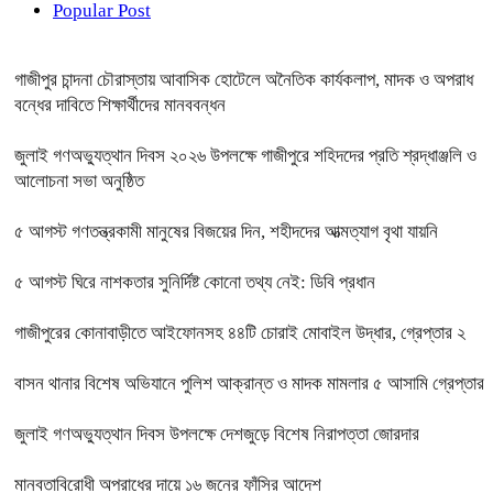
Popular Post
গাজীপুর চান্দনা চৌরাস্তায় আবাসিক হোটেলে অনৈতিক কার্যকলাপ, মাদক ও অপরাধ
বন্ধের দাবিতে শিক্ষার্থীদের মানববন্ধন
জুলাই গণঅভ্যুত্থান দিবস ২০২৬ উপলক্ষে গাজীপুরে শহিদদের প্রতি শ্রদ্ধাঞ্জলি ও
আলোচনা সভা অনুষ্ঠিত
৫ আগস্ট গণতন্ত্রকামী মানুষের বিজয়ের দিন, শহীদদের আত্মত্যাগ বৃথা যায়নি
৫ আগস্ট ঘিরে নাশকতার সুনির্দিষ্ট কোনো তথ্য নেই: ডিবি প্রধান
গাজীপুরের কোনাবাড়ীতে আইফোনসহ ৪৪টি চোরাই মোবাইল উদ্ধার, গ্রেপ্তার ২
বাসন থানার বিশেষ অভিযানে পুলিশ আক্রান্ত ও মাদক মামলার ৫ আসামি গ্রেপ্তার
জুলাই গণঅভ্যুত্থান দিবস উপলক্ষে দেশজুড়ে বিশেষ নিরাপত্তা জোরদার
মানবতাবিরোধী অপরাধের দায়ে ১৬ জনের ফাঁসির আদেশ