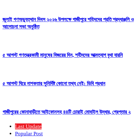
জুলাই গণঅভ্যুত্থান দিবস ২০২৬ উপলক্ষে গাজীপুরে শহিদদের প্রতি শ্রদ্ধাঞ্জলি ও
আলোচনা সভা অনুষ্ঠিত
৫ আগস্ট গণতন্ত্রকামী মানুষের বিজয়ের দিন, শহীদদের আত্মত্যাগ বৃথা যায়নি
৫ আগস্ট ঘিরে নাশকতার সুনির্দিষ্ট কোনো তথ্য নেই: ডিবি প্রধান
গাজীপুরের কোনাবাড়ীতে আইফোনসহ ৪৪টি চোরাই মোবাইল উদ্ধার, গ্রেপ্তার ২
Last Update
Popular Post