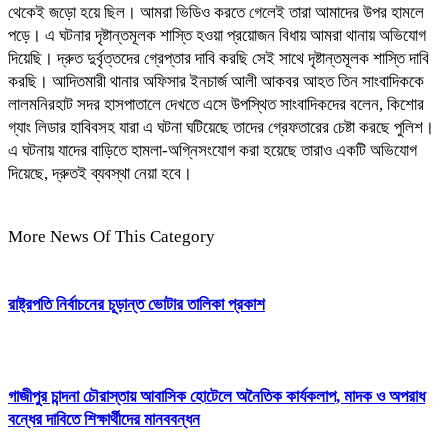
থেকেই জড়ো হয়ে ছিল। আমরা ভিডিও করতে গেলেই তারা আমাদের উপর হামলে
পড়ে। এ ঘটনার দৃষ্টান্তমূলক শাস্তি হওয়া প্রয়োজন বিধায় আমরা থানায় অভিযোগ
দিয়েছি। দ্রুত দুর্বৃত্তদের গ্রেপ্তার দাবি করছি সেই সাথে দৃষ্টান্তমূলক শাস্তি দাবি
করছি। আদিতমারী থানার অফিসার ইনচার্জ আলী আকবর আহত তিন সাংবাদিককে
লালমনিরহাট সদর হাসপাতালে দেখতে এসে উপস্থিত সাংবাদিকদের বলেন, কিশোর
গ্যাং লিডার হাবিবসহ যারা এ ঘটনা ঘটিয়েছে তাদের গ্রেফতারের চেষ্টা করছে পুলিশ।
এ ঘটনায় যাদের বাড়িতে হামলা-অগ্নিসংযোগ করা হয়েছে তারাও একটি অভিযোগ
দিয়েছে, দ্রুতই ব্যবস্থা নেয়া হবে।
More News Of This Category
রাষ্ট্রপতি নির্বাচনের চূড়ান্ত ভোটার তালিকা প্রকাশ
গাজীপুর চান্দনা চৌরাস্তায় আবাসিক হোটেলে অনৈতিক কার্যকলাপ, মাদক ও অপরাধ
বন্ধের দাবিতে শিক্ষার্থীদের মানববন্ধন