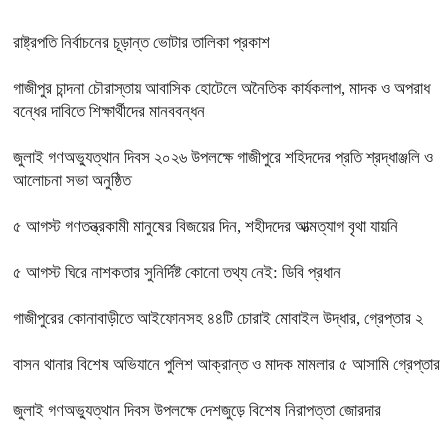
রাষ্ট্রপতি নির্বাচনের চূড়ান্ত ভোটার তালিকা প্রকাশ
গাজীপুর চান্দনা চৌরাস্তায় আবাসিক হোটেলে অনৈতিক কার্যকলাপ, মাদক ও অপরাধ
বন্ধের দাবিতে শিক্ষার্থীদের মানববন্ধন
জুলাই গণঅভ্যুত্থান দিবস ২০২৬ উপলক্ষে গাজীপুরে শহিদদের প্রতি শ্রদ্ধাঞ্জলি ও
আলোচনা সভা অনুষ্ঠিত
৫ আগস্ট গণতন্ত্রকামী মানুষের বিজয়ের দিন, শহীদদের আত্মত্যাগ বৃথা যায়নি
৫ আগস্ট ঘিরে নাশকতার সুনির্দিষ্ট কোনো তথ্য নেই: ডিবি প্রধান
গাজীপুরের কোনাবাড়ীতে আইফোনসহ ৪৪টি চোরাই মোবাইল উদ্ধার, গ্রেপ্তার ২
বাসন থানার বিশেষ অভিযানে পুলিশ আক্রান্ত ও মাদক মামলার ৫ আসামি গ্রেপ্তার
জুলাই গণঅভ্যুত্থান দিবস উপলক্ষে দেশজুড়ে বিশেষ নিরাপত্তা জোরদার