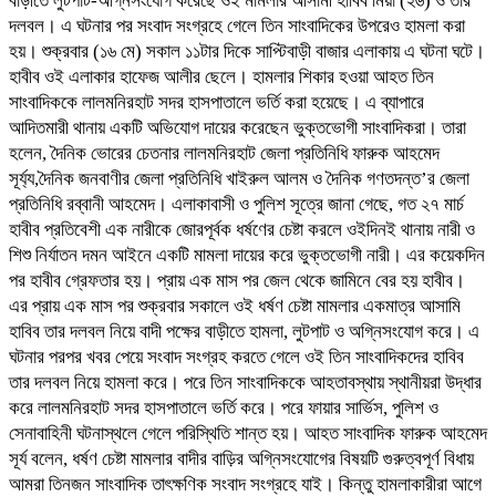
বাড়ীতে লুটপাট-অগ্নিসংযোগ করেছে ওই মামলার আসামী হাবিব মিয়া (২৬) ও তার
দলবল। এ ঘটনার পর সংবাদ সংগ্রহে গেলে তিন সাংবাদিকের উপরেও হামলা করা
হয়। শুক্রবার (১৬ মে) সকাল ১১টার দিকে সাপ্টিবাড়ী বাজার এলাকায় এ ঘটনা ঘটে।
হাবীব ওই এলাকার হাফেজ আলীর ছেলে। হামলার শিকার হ‌ওয়া আহত তিন
সাংবাদিককে লালমনিরহাট সদর হাসপাতালে ভর্তি করা হয়েছে। এ ব্যাপারে
আদিতমারী থানায় একটি অভিযোগ দায়ের করেছেন ভুক্তভোগী সাংবাদিকরা। তারা
হলেন, দৈনিক ভোরের চেতনার লালমনিরহাট জেলা প্রতিনিধি ফারুক আহমেদ
সূর্য্য,দৈনিক জনবাণীর জেলা প্রতিনিধি খাইরুল আলম ও দৈনিক গণতদন্ত’র জেলা
প্রতিনিধি রব্বানী আহমেদ। এলাকাবাসী ও পুলিশ সূত্রে জানা গেছে, গত ২৭ মার্চ
হাবীব প্রতিবেশী এক নারীকে জোরপূর্বক ধর্ষণের চেষ্টা করলে ওইদিনই থানায় নারী ও
শিশু নির্যাতন দমন আইনে একটি মামলা দায়ের করে ভুক্তভোগী নারী। এর কয়েকদিন
পর হাবীব গ্রেফতার হয়। প্রায় এক মাস পর জেল থেকে জামিনে বের হয় হাবীব।
এর প্রায় এক মাস পর শুক্রবার সকালে ওই ধর্ষণ চেষ্টা মামলার একমাত্র আসামি
হাবিব তার দলবল নিয়ে বাদী পক্ষের বাড়ীতে হামলা, লুটপাট ও অগ্নিসংযোগ করে। এ
ঘটনার পরপর খবর পেয়ে সংবাদ সংগ্রহ করতে গেলে ওই তিন সাংবাদিকদের হাবিব
তার দলবল নিয়ে হামলা করে। পরে তিন সাংবাদিককে আহতাবস্থায় স্থানীয়রা উদ্ধার
করে লালমনিরহাট সদর হাসপাতালে ভর্তি করে। পরে ফায়ার সার্ভিস, পুলিশ ও
সেনাবাহিনী ঘটনাস্থলে গেলে পরিস্থিতি শান্ত হয়। আহত সাংবাদিক ফারুক আহমেদ
সূর্য বলেন, ধর্ষণ চেষ্টা মামলার বাদীর বাড়ির অগ্নিসংযোগের বিষয়টি গুরুত্বপূর্ণ বিধায়
আমরা তিনজন সাংবাদিক তাৎক্ষণিক সংবাদ সংগ্রহে যাই। কিন্তু হামলাকারীরা আগে