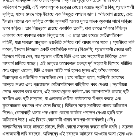
জগতের বাণিজ্য-মাদক ও দেহ ব্যবসা। স্থানীয় সূত্র ও সচেতন নাগরিকদের
অভিযোগ অনুযায়ী, এই অপরাধমূলক চক্রের পেছনে রয়েছে স্থানীয় কিছু প্রভাবশালী
ব্যক্তি, যাদের মদদে গড়ে উঠেছে এক বিস্তৃত অপরাধ জাল। অভিযোগ রয়েছে, মোঃ
ইমরান নামের এক ব্যক্তি পেশায় ব্যবসায়ী হলেও মূলত মাদক ব্যবসার সাথে সক্রিয়
ভাবে জড়িত। তার নিয়ন্ত্রণে রয়েছে একাধিক তরুণী, যারা রাতের আঁধারে বিভিন্ন
এলাকায় দেহ ব্যবসার কাজে নিযুক্ত হয়। এ ছাড়া তার রয়েছে মোটরসাইকেল
বাহিনী, যারা সাধারণ মানুষকে ভয়ভীতি দেখিয়ে অর্থ আদায় করে থাকে। স্থানীয়রা দাবি
করেন, ইমরান নিজেকে একটি রাজনৈতিক দলের (বিএনপি) প্রভাবশালী নেতার ভাই
হিসেবে পরিচয় দেন, যার প্রভাব খাটিয়ে তিনি এবং তার সহযোগীরা নির্বিঘ্নে এসব
অপকর্ম চালিয়ে যাচ্ছে। এই চক্রের আরেকজন গুরুত্বপূর্ণ সহযোগী হিসেবে পরিচিত
মোঃ আব্দুল খালেক, যিনি একজন নাইট গার্ড হলেও মূলত এই অবৈধ কাজের
নিরাপত্তা ও লজিস্টিক সহযোগিতা দেন। তার দায়িত্ব হলো, সংশ্লিষ্ট মেয়েদের
আশ্রয় দেওয়া এবং প্রয়োজনে মোটরসাইকেল বাহিনীকে খবর দেওয়া। স্থানীয়রা
ক্ষোভ প্রকাশ করে বলেন, এই অপরাধমূলক কর্মকাণ্ডের আশেপাশেই রয়েছে দুটি
মসজিদ এবং দুটি মাদ্রাসা, যা এলাকার নৈতিক কাঠামোকে বিপন্ন করছে এবং
যুবসমাজকে ধ্বংসের পথে ঠেলে দিচ্ছে। বিভিন্ন সময় স্থানীয়রা থানায় অভিযোগ
দিলেও, কোনাবাড়ী থানার পক্ষ থেকে কোনো কার্যকর পদক্ষেপ নেওয়া হয়নি বলে
অভিযোগ উঠে। এই বিষয়ে কোনাবাড়ী থানার ভারপ্রাপ্ত কর্মকর্তা (ওসি)
সালাউদ্দিনের কাছে জানতে চাইলে, তিনি কোনো মন্তব্য করতে রাজি হননি। সচেতন
এলাকাবাসী দাবি করছেন, অবিলম্বে এই চক্রকে আইনের আওতায় আনা হোক এবং