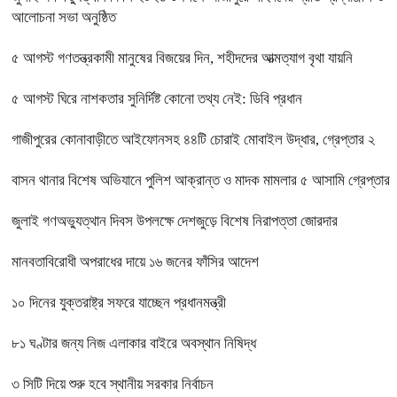
আলোচনা সভা অনুষ্ঠিত
৫ আগস্ট গণতন্ত্রকামী মানুষের বিজয়ের দিন, শহীদদের আত্মত্যাগ বৃথা যায়নি
৫ আগস্ট ঘিরে নাশকতার সুনির্দিষ্ট কোনো তথ্য নেই: ডিবি প্রধান
গাজীপুরের কোনাবাড়ীতে আইফোনসহ ৪৪টি চোরাই মোবাইল উদ্ধার, গ্রেপ্তার ২
বাসন থানার বিশেষ অভিযানে পুলিশ আক্রান্ত ও মাদক মামলার ৫ আসামি গ্রেপ্তার
জুলাই গণঅভ্যুত্থান দিবস উপলক্ষে দেশজুড়ে বিশেষ নিরাপত্তা জোরদার
মানবতাবিরোধী অপরাধের দায়ে ১৬ জনের ফাঁসির আদেশ
১০ দিনের যুক্তরাষ্ট্র সফরে যাচ্ছেন প্রধানমন্ত্রী
৮১ ঘণ্টার জন্য নিজ এলাকার বাইরে অবস্থান নিষিদ্ধ
৩ সিটি দিয়ে শুরু হবে স্থানীয় সরকার নির্বাচন