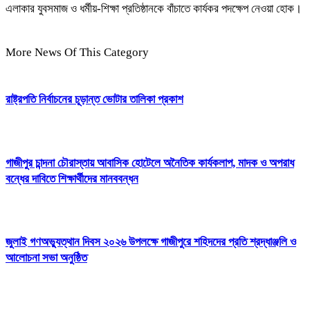
এলাকার যুবসমাজ ও ধর্মীয়-শিক্ষা প্রতিষ্ঠানকে বাঁচাতে কার্যকর পদক্ষেপ নেওয়া হোক।
More News Of This Category
রাষ্ট্রপতি নির্বাচনের চূড়ান্ত ভোটার তালিকা প্রকাশ
গাজীপুর চান্দনা চৌরাস্তায় আবাসিক হোটেলে অনৈতিক কার্যকলাপ, মাদক ও অপরাধ
বন্ধের দাবিতে শিক্ষার্থীদের মানববন্ধন
জুলাই গণঅভ্যুত্থান দিবস ২০২৬ উপলক্ষে গাজীপুরে শহিদদের প্রতি শ্রদ্ধাঞ্জলি ও
আলোচনা সভা অনুষ্ঠিত