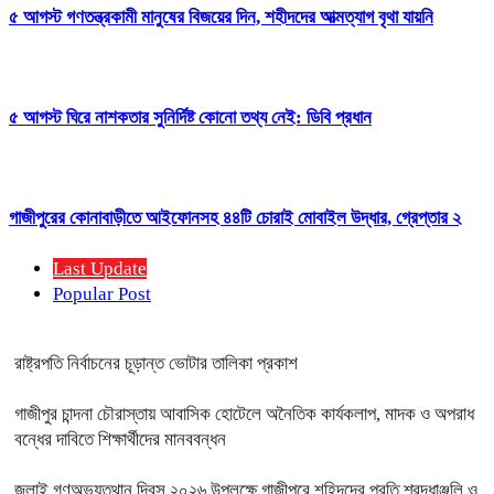
৫ আগস্ট গণতন্ত্রকামী মানুষের বিজয়ের দিন, শহীদদের আত্মত্যাগ বৃথা যায়নি
৫ আগস্ট ঘিরে নাশকতার সুনির্দিষ্ট কোনো তথ্য নেই: ডিবি প্রধান
গাজীপুরের কোনাবাড়ীতে আইফোনসহ ৪৪টি চোরাই মোবাইল উদ্ধার, গ্রেপ্তার ২
Last Update
Popular Post
রাষ্ট্রপতি নির্বাচনের চূড়ান্ত ভোটার তালিকা প্রকাশ
গাজীপুর চান্দনা চৌরাস্তায় আবাসিক হোটেলে অনৈতিক কার্যকলাপ, মাদক ও অপরাধ
বন্ধের দাবিতে শিক্ষার্থীদের মানববন্ধন
জুলাই গণঅভ্যুত্থান দিবস ২০২৬ উপলক্ষে গাজীপুরে শহিদদের প্রতি শ্রদ্ধাঞ্জলি ও