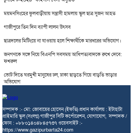
ময়মনসিংহের ফুলবাড়ীয়ায় সন্ত্রাসী হামলায় স্কুল ছাত্র সুজন আহত
গাজীপুরে তিন দিন ব্যাপী লালন উৎসব
ছাত্রদলের মিটিংয়ে না যাওয়ায় হলে শিক্ষার্থীকে মারধরের অভিযোগ।
জনগণকে সঙ্গে নিয়ে বিএনপি সবসময় আধিপত্যবাদকে রুখে দেবে:
ফখরুল
ভোট দিতে ঘরমুখী মানুষের ঢল, ঢাকা ছাড়তে গিয়ে বাড়তি ভাড়ার
অভিযোগ
সম্পাদক :- মো: জোবায়ের হোসেন (ইফতি) প্রধান কার্যালয় : ইটাহাটা
প্রাইমারি স্কুল (সংলগ্ন) গাজীপুর সিটি কর্পোরেশন, যোগাযোগ, সম্পাদক /
ফোন : +৮৮০১৪০৪৮৪৫৭৩৭ ওয়েবসাইট :-
https://www.gazipurbarta24.com