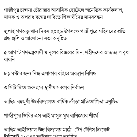
গাজীপুর চান্দনা চৌরাস্তায় আবাসিক হোটেলে অনৈতিক কার্যকলাপ,
মাদক ও অপরাধ বন্ধের দাবিতে শিক্ষার্থীদের মানববন্ধন
জুলাই গণঅভ্যুত্থান দিবস ২০২৬ উপলক্ষে গাজীপুরে শহিদদের প্রতি
শ্রদ্ধাঞ্জলি ও আলোচনা সভা অনুষ্ঠিত
৫ আগস্ট গণতন্ত্রকামী মানুষের বিজয়ের দিন, শহীদদের আত্মত্যাগ বৃথা
যায়নি
৮১ ঘণ্টার জন্য নিজ এলাকার বাইরে অবস্থান নিষিদ্ধ
৩ সিটি দিয়ে শুরু হবে স্থানীয় সরকার নির্বাচন
আছিম বহুমুখী উচ্চবিদ্যালয়ে বার্ষিক ক্রীড়া প্রতিযোগিতা অনুষ্ঠিত
গাজীপুরে ডিবির এস আই মাসুদ ঘুষ বানিজ্যের শীর্ষে
আছিম আইডিয়াল উচ্চ বিদ্যালয় মাঠে “টেপ টেনিস ক্রিকেট
টুর্নামেন্ট-২০২৪” ফাইনাল খেলা অনুষ্ঠিত