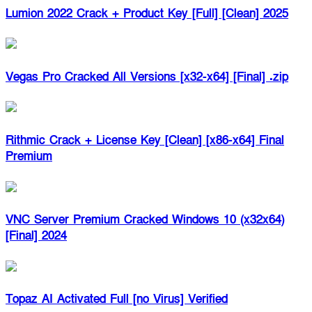
Lumion 2022 Crack + Product Key [Full] [Clean] 2025
Vegas Pro Cracked All Versions [x32-x64] [Final] .zip
Rithmic Crack + License Key [Clean] [x86-x64] Final
Premium
VNC Server Premium Cracked Windows 10 (x32x64)
[Final] 2024
Topaz AI Activated Full [no Virus] Verified