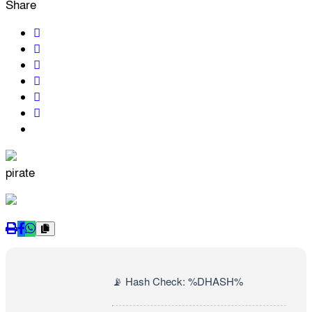
Share
pirate
📡 Hash Check: %DHASH%