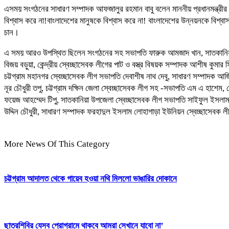
এসময় সংগঠনের সাধারণ সম্পাদক আফজালুর রহমান বাবু বলেন মাননীয় প্রধানমন্ত্রীর নি
বিশ্বাস করে না!বাংলাদেশের মানুষকে বিশ্বাস করে না! বাংলাদেশের উন্নয়নকে বিশ্বাস 
চান।
এ সময় আরও উপস্থিত ছিলেন সংগঠনের সহ সভাপতি ফারুক আমজাদ খান, সাতকানিয়া উ
বিজয় বড়ুয়া, কেন্দ্রীয় স্বেচ্ছাসেবক লীগের পাট ও বস্ত্র বিষয়ক সম্পাদক আশীষ কুমার 
চট্টগ্রাম মহানগর স্বেচ্ছাসেবক লীগ সভাপতি দেবাশীষ নাথ দেবু, সাধারণ সম্পাদক আ
নূর চৌধুরী তপু, চট্টগ্রাম দক্ষিন জেলা স্বেচ্ছাসেবক লীগ সহ -সভাপতি এম এ হাশেম
ফয়েজ আহম্মেদ টিপু, সাতকানিয়া উপজেলা স্বেচ্ছাসেবক লীগ সভাপতি সাইফুল ইসলাম
উদ্দিন চৌধুরী, সাধারণ সম্পাদক ফরহাদুল ইসলাম লোহাগাড়া ইউনিয়ন স্বেচ্ছাসেবক লীগ
More News Of This Category
চট্টগ্রাম আদালত থেকে গায়েব হওয়া নথি মিললো ভাঙারির দোকানে
ছাত্রশিবির যেসব প্রোগ্রামে থাকবে আমরা সেখানে যাবো না’