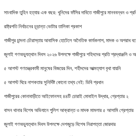
সাংবাদিক তুহিন হত্যার এক বছর: খুনিদের ফাঁসির দাবিতে গাজীপুরে মানববন্ধন ও প্র
রাষ্ট্রপতি নির্বাচনের চূড়ান্ত ভোটার তালিকা প্রকাশ
গাজীপুর চান্দনা চৌরাস্তায় আবাসিক হোটেলে অনৈতিক কার্যকলাপ, মাদক ও অপরাধ বন্ধে
জুলাই গণঅভ্যুত্থান দিবস ২০২৬ উপলক্ষে গাজীপুরে শহিদদের প্রতি শ্রদ্ধাঞ্জলি ও 
৫ আগস্ট গণতন্ত্রকামী মানুষের বিজয়ের দিন, শহীদদের আত্মত্যাগ বৃথা যায়নি
৫ আগস্ট ঘিরে নাশকতার সুনির্দিষ্ট কোনো তথ্য নেই: ডিবি প্রধান
গাজীপুরের কোনাবাড়ীতে আইফোনসহ ৪৪টি চোরাই মোবাইল উদ্ধার, গ্রেপ্তার ২
বাসন থানার বিশেষ অভিযানে পুলিশ আক্রান্ত ও মাদক মামলার ৫ আসামি গ্রেপ্তার
জুলাই গণঅভ্যুত্থান দিবস উপলক্ষে দেশজুড়ে বিশেষ নিরাপত্তা জোরদার