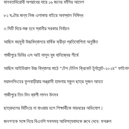
মানবতাবিরোধী অপরাধের দায়ে ১৬ জনের ফাঁসির আদেশ
৮১ ঘণ্টার জন্য নিজ এলাকার বাইরে অবস্থান নিষিদ্ধ
৩ সিটি দিয়ে শুরু হবে স্থানীয় সরকার নির্বাচন
আছিম বহুমুখী উচ্চবিদ্যালয়ে বার্ষিক ক্রীড়া প্রতিযোগিতা অনুষ্ঠিত
গাজীপুরে ডিবির এস আই মাসুদ ঘুষ বানিজ্যের শীর্ষে
আছিম আইডিয়াল উচ্চ বিদ্যালয় মাঠে “টেপ টেনিস ক্রিকেট টুর্নামেন্ট-২০২৪” ফাইনাল
ময়মনসিংহের ফুলবাড়ীয়ায় সন্ত্রাসী হামলায় স্কুল ছাত্র সুজন আহত
গাজীপুরে তিন দিন ব্যাপী লালন উৎসব
ছাত্রদলের মিটিংয়ে না যাওয়ায় হলে শিক্ষার্থীকে মারধরের অভিযোগ।
জনগণকে সঙ্গে নিয়ে বিএনপি সবসময় আধিপত্যবাদকে রুখে দেবে: ফখরুল