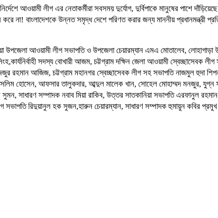
র্দেশে আওয়ামী লীগ এর নেতাকর্মীরা সবসময় দুর্যোগ, দুর্বিপাকে মানুষের পাশে দাঁড়িয়
করে না! বাংলাদেশকে উন্নত সমৃদ্ধ দেশে পরিণত করার জন্য মাননীয় প্রধানমন্ত্রী প্রতি
পজেলা আওয়ামী লীগ সভাপতি ও উপজেলা চেয়ারম্যান এমএ মোতালেব, লোহাগাড়া উপজেল
সিংহ,কার্যনির্বাহী সদস্য বোখারী আজম, চট্টগ্রাম দক্ষিন জেলা আওয়ামী স্বেচ্ছাসেবক লী
জিজুর রহমান আজিজ, চট্টগ্রাম মহানগর স্বেচ্ছাসেবক লীগ সহ সভাপতি নাজমুল হুদা শিপ
, সেলিম হোসেন, আফসার তালুকদার, আব্দুল মালেক খান, সোহেল মোহাম্মদ মনজুর, যুগ্ন স
 সুমন, সাধারণ সম্পাদক নবাব মিয়া রাকিব, উত্তর সাতকানিয়া সভাপতি এরফানুল রহমা
 সভাপতি রিদুয়ানুল হক সুজন,হারুন চেয়ারম্যান, সাধারণ সম্পাদক হুমায়ুন কবির প্রমু