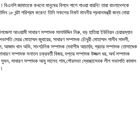
েছে ! বিএনপি জামাতকে কখনো মানুষের বিপদে পাশে পাওয়া যায়নি! তারা বাংলাদেশকে
দিন ১৮ ঘন্টা পরিশ্রম করেন! তিনি সকলের নিকট মাননীয় প্রধানমন্ত্রী জন্য দোয়া
া আওয়ামী সাধারণ সম্পাদক সালাউদ্দিন নিরু, বড় হাতিয়া ইউনিয়ন চেয়ারম্যান
গ সভাপতি মেয়র মোহাম্মদ জুবায়ের, সাধারণ সম্পাদক চৌধুরী মোহাম্মদ গালীব সাদলী,
ন, আজাদ খান অভি, সাংগঠনিক সম্পাদক দেবাশীষ আচার্য্য, প্রচার সম্পাদক তোসাদ্দেক
াধারণ সম্পাদক সনাতন চক্রবর্তী বিজয়, দপ্তর সম্পাদক উজ্জল ধর, অর্থ সম্পাদক
ন সুমন, সাধারণ সম্পাদক আবু সালেহ শাম,পৌরসভা স্বেচ্ছাসেবক লীগ সভাপতি কামাল
খ।