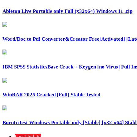
Ableton Live Portable only Full (x32x64) Windows 11 .zip
Word/Doc to Pdf Converter&Creator Free[Activated] [Late
IBM SPSS StatisticsBase Crack + Keygen [no Virus] Full In
WinRAR 2025 Cracked [Full] Stable Tested
BurnInTest Windows Portable only [Stable] [x32-x64] Stab
Last Update