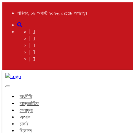
শনিবার, ০৮ অগাস্ট ২০২৬, ০৪:৩৮ অপরাহ্ন
Toggle
navigation
অর্থনীতি
আন্তর্জাতিক
খেলাধুলা
অপরাধ
চাকরি
বিনোদন