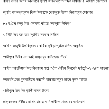
বাসন থানার বিশেষ অভিযানে পুলিশ আক্রান্ত ও মাদক মামলার ৫ আসামি গ্রেপ্তার
জুলাই গণঅভ্যুত্থান দিবস উপলক্ষে দেশজুড়ে বিশেষ নিরাপত্তা জোরদার
৮১ ঘণ্টার জন্য নিজ এলাকার বাইরে অবস্থান নিষিদ্ধ
৩ সিটি দিয়ে শুরু হবে স্থানীয় সরকার নির্বাচন
আছিম বহুমুখী উচ্চবিদ্যালয়ে বার্ষিক ক্রীড়া প্রতিযোগিতা অনুষ্ঠিত
গাজীপুরে ডিবির এস আই মাসুদ ঘুষ বানিজ্যের শীর্ষে
আছিম আইডিয়াল উচ্চ বিদ্যালয় মাঠে “টেপ টেনিস ক্রিকেট টুর্নামেন্ট-২০২৪” ফাইনাল
ময়মনসিংহের ফুলবাড়ীয়ায় সন্ত্রাসী হামলায় স্কুল ছাত্র সুজন আহত
গাজীপুরে তিন দিন ব্যাপী লালন উৎসব
ছাত্রদলের মিটিংয়ে না যাওয়ায় হলে শিক্ষার্থীকে মারধরের অভিযোগ।