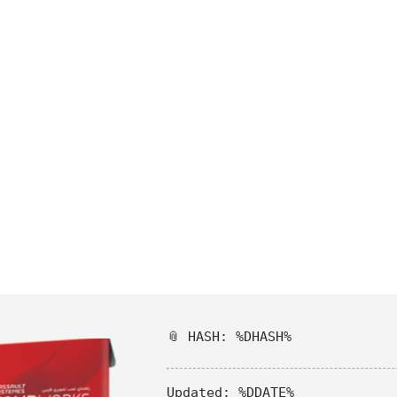
📎 HASH: %DHASH%
Updated:
%DDATE%