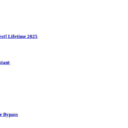
st] Lifetime 2025
stant
le Bypass