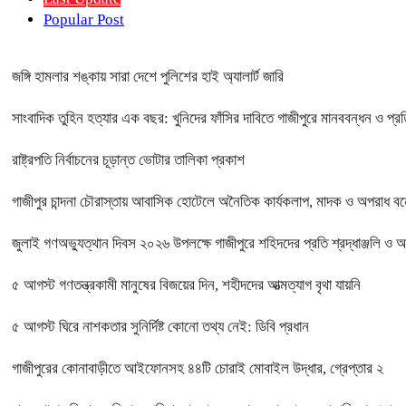
Popular Post
জঙ্গি হামলার শঙ্কায় সারা দেশে পুলিশের হাই অ্যালার্ট জারি
সাংবাদিক তুহিন হত্যার এক বছর: খুনিদের ফাঁসির দাবিতে গাজীপুরে মানববন্ধন ও প্র
রাষ্ট্রপতি নির্বাচনের চূড়ান্ত ভোটার তালিকা প্রকাশ
গাজীপুর চান্দনা চৌরাস্তায় আবাসিক হোটেলে অনৈতিক কার্যকলাপ, মাদক ও অপরাধ বন্ধে
জুলাই গণঅভ্যুত্থান দিবস ২০২৬ উপলক্ষে গাজীপুরে শহিদদের প্রতি শ্রদ্ধাঞ্জলি ও 
৫ আগস্ট গণতন্ত্রকামী মানুষের বিজয়ের দিন, শহীদদের আত্মত্যাগ বৃথা যায়নি
৫ আগস্ট ঘিরে নাশকতার সুনির্দিষ্ট কোনো তথ্য নেই: ডিবি প্রধান
গাজীপুরের কোনাবাড়ীতে আইফোনসহ ৪৪টি চোরাই মোবাইল উদ্ধার, গ্রেপ্তার ২