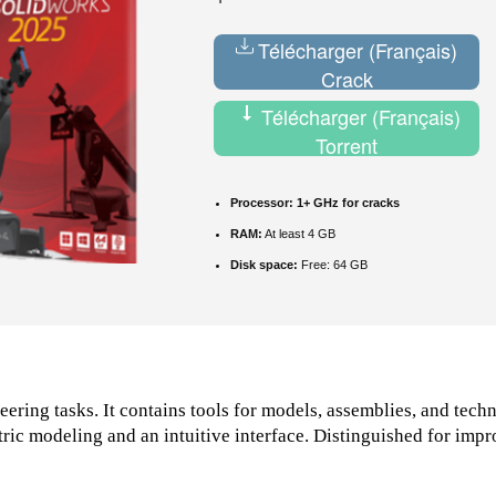
Télécharger (Français)
Crack
Télécharger (Français)
Torrent
Processor:
1+ GHz for cracks
RAM:
At least 4 GB
Disk space:
Free: 64 GB
ng tasks. It contains tools for models, assemblies, and techni
ic modeling and an intuitive interface. Distinguished for impro