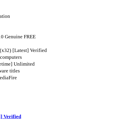
ation
 10 Genuine FREE
x32) [Latest] Verified
 computers
etime] Unlimited
are titles
ediaFire
] Verified