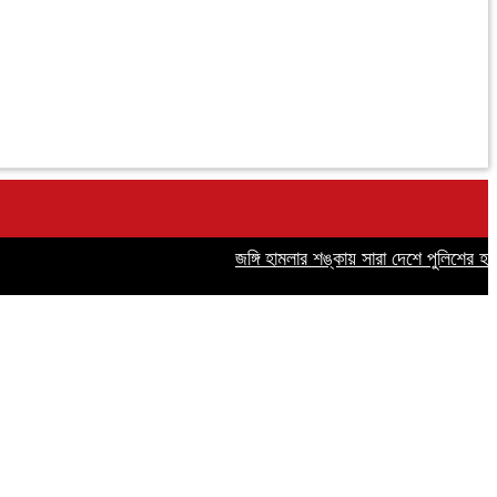
জঙ্গি হামলার শঙ্কায় সারা দেশে পুলিশের হাই অ্যা