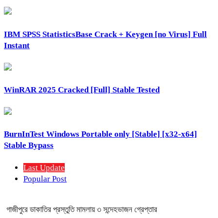
IBM SPSS StatisticsBase Crack + Keygen [no Virus] Full
Instant
WinRAR 2025 Cracked [Full] Stable Tested
BurnInTest Windows Portable only [Stable] [x32-x64]
Stable Bypass
Last Update
Popular Post
গাজীপুরে ডাকাতির প্রস্তুতি মামলায় ৩ সন্দেহভাজন গ্রেপ্তার