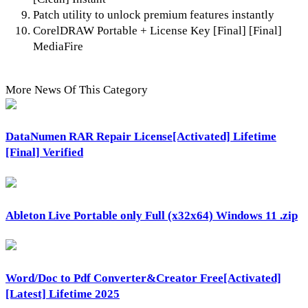
Patch utility to unlock premium features instantly
CorelDRAW Portable + License Key [Final] [Final]
MediaFire
More News Of This Category
DataNumen RAR Repair License[Activated] Lifetime
[Final] Verified
Ableton Live Portable only Full (x32x64) Windows 11 .zip
Word/Doc to Pdf Converter&Creator Free[Activated]
[Latest] Lifetime 2025