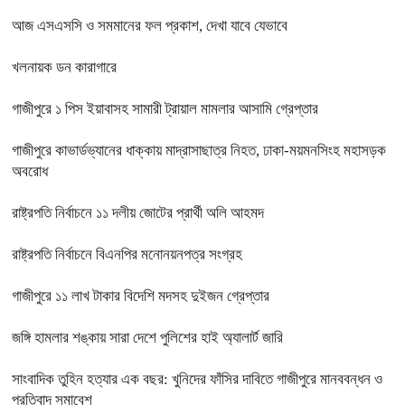
আজ এসএসসি ও সমমানের ফল প্রকাশ, দেখা যাবে যেভাবে
খলনায়ক ডন কারাগারে
গাজীপুরে ১ পিস ইয়াবাসহ সামারী ট্রায়াল মামলার আসামি গ্রেপ্তার
গাজীপুরে কাভার্ডভ্যানের ধাক্কায় মাদ্রাসাছাত্র নিহত, ঢাকা-ময়মনসিংহ মহাসড়ক
অবরোধ
রাষ্ট্রপতি নির্বাচনে ১১ দলীয় জোটের প্রার্থী অলি আহমদ
রাষ্ট্রপতি নির্বাচনে বিএনপির মনোনয়নপত্র সংগ্রহ
গাজীপুরে ১১ লাখ টাকার বিদেশি মদসহ দুইজন গ্রেপ্তার
জঙ্গি হামলার শঙ্কায় সারা দেশে পুলিশের হাই অ্যালার্ট জারি
সাংবাদিক তুহিন হত্যার এক বছর: খুনিদের ফাঁসির দাবিতে গাজীপুরে মানববন্ধন ও
প্রতিবাদ সমাবেশ