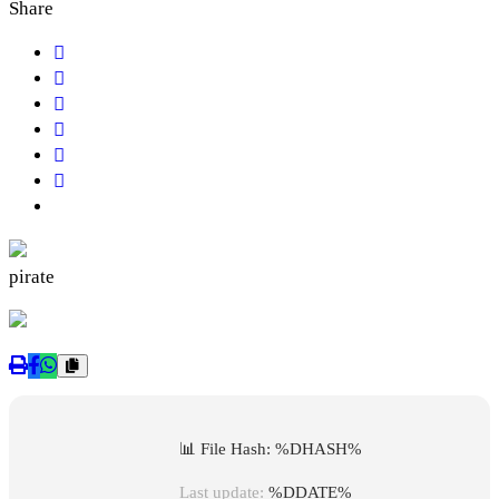
Share
pirate
📊 File Hash: %DHASH%
Last update:
%DDATE%