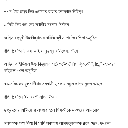
৮১ ঘণ্টার জন্য নিজ এলাকার বাইরে অবস্থান নিষিদ্ধ
৩ সিটি দিয়ে শুরু হবে স্থানীয় সরকার নির্বাচন
আছিম বহুমুখী উচ্চবিদ্যালয়ে বার্ষিক ক্রীড়া প্রতিযোগিতা অনুষ্ঠিত
গাজীপুরে ডিবির এস আই মাসুদ ঘুষ বানিজ্যের শীর্ষে
আছিম আইডিয়াল উচ্চ বিদ্যালয় মাঠে “টেপ টেনিস ক্রিকেট টুর্নামেন্ট-২০২৪”
ফাইনাল খেলা অনুষ্ঠিত
ময়মনসিংহের ফুলবাড়ীয়ায় সন্ত্রাসী হামলায় স্কুল ছাত্র সুজন আহত
গাজীপুরে তিন দিন ব্যাপী লালন উৎসব
ছাত্রদলের মিটিংয়ে না যাওয়ায় হলে শিক্ষার্থীকে মারধরের অভিযোগ।
জনগণকে সঙ্গে নিয়ে বিএনপি সবসময় আধিপত্যবাদকে রুখে দেবে: ফখরুল