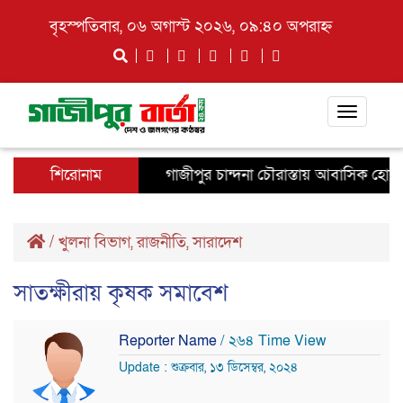
বৃহস্পতিবার, ০৬ অগাস্ট ২০২৬, ০৯:৪০ অপরাহ্ন
Toggle
navigati
শিরোনাম
গাজীপুর চান্দনা চৌরাস্তায় আবাসিক হোটেলে 
/
খুলনা বিভাগ
,
রাজনীতি
,
সারাদেশ
সাতক্ষীরায় কৃষক সমাবেশ
Reporter Name
/ ২৬৪ Time View
Update : শুক্রবার, ১৩ ডিসেম্বর, ২০২৪