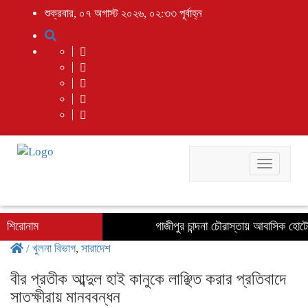
শুক্রবার, ০৭ অগাস্ট ২০২৬, ০২:৩৩ পূর্বাহ্ন
Toggle
navigati
শিরোনাম
গাজীপুর চান্দনা চৌরাস্তায় আবাসিক হোটেল
/
খুলনা বিভাগ
,
সারাদেশ
বীর প্রতীক আব্দুল হাই কানুকে লাঞ্ছিত করার প্রতিবাদে
সাতক্ষীরায় মানববন্ধন