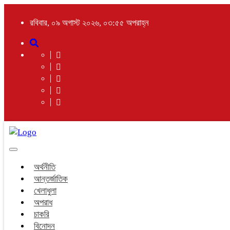
রবিবার, ০৯ অগাস্ট ২০২৬, ০৩:৫৫ অপরাহ্ন
Toggle
navigation
অর্থনীতি
আন্তর্জাতিক
খেলাধুলা
অপরাধ
চাকরি
বিনোদন