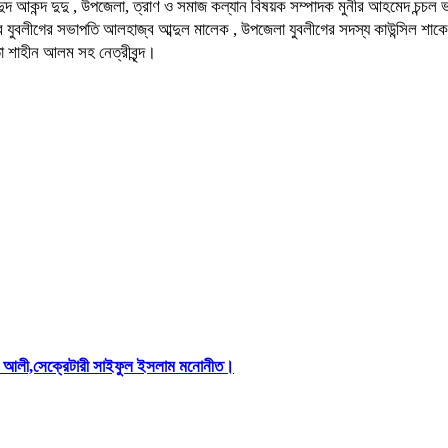
াদুদ আকন্দ দুদু , উপজেলা, ত্রাণ ও সমাজ কল্যান বিষয়ক সম্পাদক মুনীর আহমেদ চন্চ
পৌর যুবলীগের সভাপতি আলহাজ্ব আব্দুল মালেক , উপজেলা যুবলীগের সদস্য কাউন্সিল শ
 শাহীন আলম সহ নেত্রীবৃন্দ।
িস আলী,সেক্রেটারী সাইফুল ইসলাম মনোনীত।