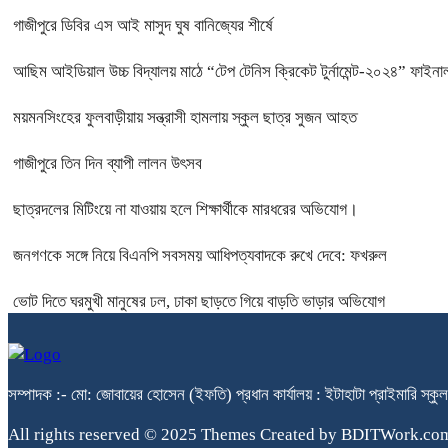
গাজীপুরে ডিবির এস আই মাসুদ ঘুষ বানিজ্যের শীর্ষে
আছিম আইডিয়াল উচ্চ বিদ্যালয় মাঠে “টেপ টেনিস ক্রিকেট টুর্নামেন্ট-২০২৪” ফাইনাল
ময়মনসিংহের ফুলবাড়ীয়ায় সন্ত্রাসী হামলায় স্কুল ছাত্র সুজন আহত
গাজীপুরে তিন দিন ব্যাপী লালন উৎসব
ছাত্রদলের মিটিংয়ে না যাওয়ায় হলে শিক্ষার্থীকে মারধরের অভিযোগ।
জনগণকে সঙ্গে নিয়ে বিএনপি সবসময় আধিপত্যবাদকে রুখে দেবে: ফখরুল
ভোট দিতে ঘরমুখী মানুষের ঢল, ঢাকা ছাড়তে গিয়ে বাড়তি ভাড়ার অভিযোগ
সম্পাদক :- মো: জোবায়ের হোসেন (ইফতি) প্রধান কার্যালয় : ইটাহাটা প্রাইম
All rights reserved © 2025 Themes Created by BDITWork.co