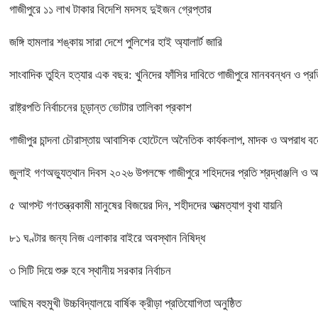
গাজীপুরে ১১ লাখ টাকার বিদেশি মদসহ দুইজন গ্রেপ্তার
জঙ্গি হামলার শঙ্কায় সারা দেশে পুলিশের হাই অ্যালার্ট জারি
সাংবাদিক তুহিন হত্যার এক বছর: খুনিদের ফাঁসির দাবিতে গাজীপুরে মানববন্ধন ও প্র
রাষ্ট্রপতি নির্বাচনের চূড়ান্ত ভোটার তালিকা প্রকাশ
গাজীপুর চান্দনা চৌরাস্তায় আবাসিক হোটেলে অনৈতিক কার্যকলাপ, মাদক ও অপরাধ বন্ধে
জুলাই গণঅভ্যুত্থান দিবস ২০২৬ উপলক্ষে গাজীপুরে শহিদদের প্রতি শ্রদ্ধাঞ্জলি ও 
৫ আগস্ট গণতন্ত্রকামী মানুষের বিজয়ের দিন, শহীদদের আত্মত্যাগ বৃথা যায়নি
৮১ ঘণ্টার জন্য নিজ এলাকার বাইরে অবস্থান নিষিদ্ধ
৩ সিটি দিয়ে শুরু হবে স্থানীয় সরকার নির্বাচন
আছিম বহুমুখী উচ্চবিদ্যালয়ে বার্ষিক ক্রীড়া প্রতিযোগিতা অনুষ্ঠিত