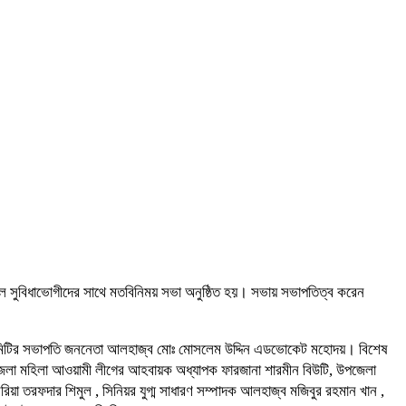
কল সুবিধাভোগীদের সাথে মতবিনিময় সভা অনুষ্ঠিত হয়। সভায় সভাপতিত্ব করেন
র্কিত কমিটির সভাপতি জননেতা আলহাজ্ব মোঃ মোসলেম উদ্দিন এডভোকেট মহোদয়। বিশেষ
েলা মহিলা আওয়ামী লীগের আহবায়ক অধ্যাপক ফারজানা শারমীন বিউটি, উপজেলা
 তরফদার শিমুল , সিনিয়র যুগ্ম সাধারণ সম্পাদক আলহাজ্ব মজিবুর রহমান খান ,