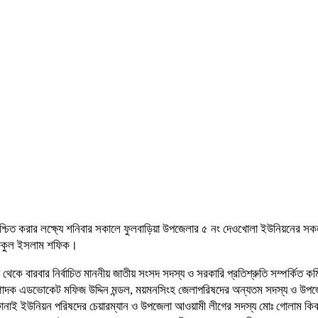
িশ্চিত করার লক্ষ্যে শনিবার সকালে ফুলবাড়িয়া উপজেলার ৫ নং দেওখোলা ইউনিয়নের স
শফিকুল ইসলাম শফিক।
ড়িয়া থেকে বারবার নির্বাচিত মাননীয় জাতীয় সংসদ সদস্য ও সরকারি প্রতিশ্রুতি সম্প
াদক এডভোকেট মফিজ উদ্দিন মন্ডল, ময়মনসিংহ জেলাপরিষদের অন্যতম সদস্য ও উপজ
ই ইউনিয়ন পরিষদের চেয়ারম্যান ও উপজেলা আওয়ামী লীগের সদস্য মোঃ গোলাম কিবরিয়া