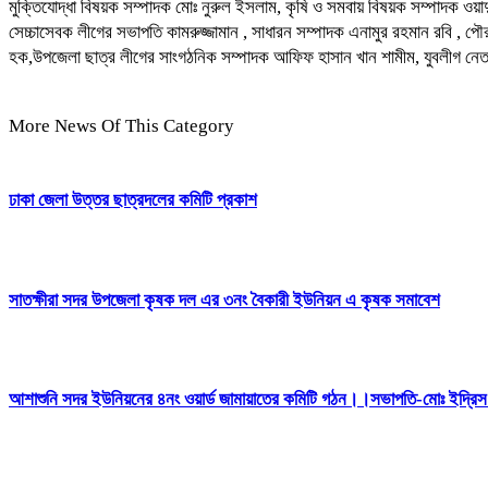
মুক্তিযোদ্ধা বিষয়ক সম্পাদক মোঃ নুরুল ইসলাম, কৃষি ও সমবায় বিষয়ক সম্পাদক ওয়
সেচ্চাসেবক লীগের সভাপতি কামরুজ্জামান , সাধারন সম্পাদক এনামুর রহমান রবি , 
হক,উপজেলা ছাত্র লীগের সাংগঠনিক সম্পাদক আফিফ হাসান খান শামীম, যুবলীগ নেতা
More News Of This Category
ঢাকা জেলা উত্তর ছাত্রদলের কমিটি প্রকাশ
সাতক্ষীরা সদর উপজেলা কৃষক দল এর ৩নং বৈকারী ইউনিয়ন এ কৃষক সমাবেশ
আশাশুনি সদর ইউনিয়নের ৪নং ওয়ার্ড জামায়াতের কমিটি গঠন।।সভাপতি-মোঃ ইদ্র