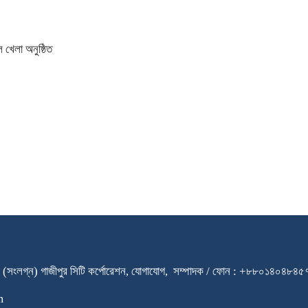
 খেলা অনুষ্ঠিত
ারি স্কুল (সংলগ্ন) গাজীপুর সিটি কর্পোরেশন, যোগাযোগ, সম্পাদক / ফোন : +৮৮০
m