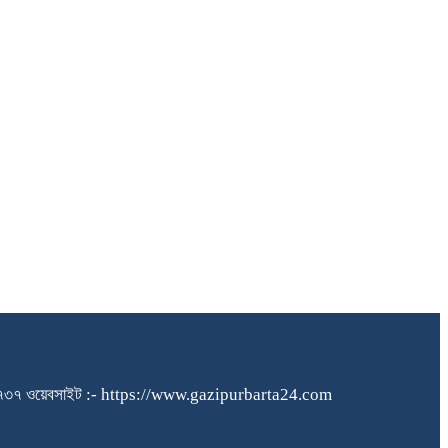
১৪০৪৮৪৫৭৩৭ ওয়েবসাইট :- https://www.gazipurbarta24.com