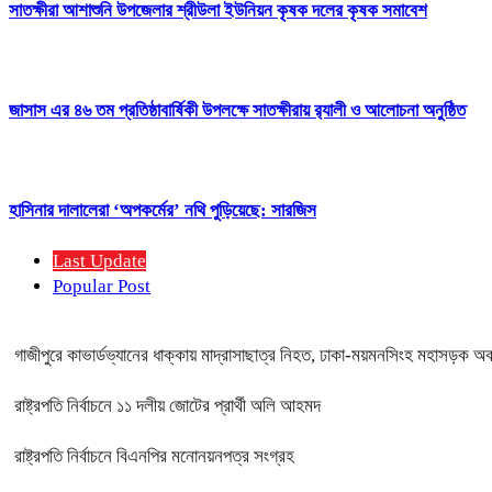
সাতক্ষীরা আশাশুনি উপজেলার শ্রীউলা ইউনিয়ন কৃষক দলের কৃষক সমাবেশ
জাসাস এর ৪৬ তম প্রতিষ্ঠাবার্ষিকী উপলক্ষে সাতক্ষীরায় র‍্যালী ও আলোচনা অনুষ্ঠিত
হাসিনার দালালেরা ‘অপকর্মের’ নথি পুড়িয়েছে: সারজিস
Last Update
Popular Post
গাজীপুরে কাভার্ডভ্যানের ধাক্কায় মাদ্রাসাছাত্র নিহত, ঢাকা-ময়মনসিংহ মহাসড়ক অ
রাষ্ট্রপতি নির্বাচনে ১১ দলীয় জোটের প্রার্থী অলি আহমদ
রাষ্ট্রপতি নির্বাচনে বিএনপির মনোনয়নপত্র সংগ্রহ