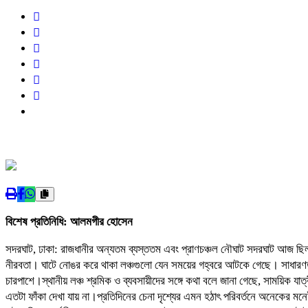
বিশেষ প্রতিনিধি: আলমগীর হোসেন
সদরঘাট, ঢাকা: রাজধানীর অন্যতম ব্যস্ততম এবং প্রাণচঞ্চল নৌঘাট সদরঘাট আজ ছিল এ
নীরবতা। ঘাটে নোঙর করে থাকা লঞ্চগুলো যেন সময়ের গহ্বরে আটকে গেছে। সাধার
চারপাশে।স্থানীয় লঞ্চ শ্রমিক ও ব্যবসায়ীদের সঙ্গে কথা বলে জানা গেছে, সাময়িক য
এতটা ফাঁকা দেখা যায় না।প্রতিদিনের চেনা দৃশ্যের এমন হঠাৎ পরিবর্তনে অনেকের