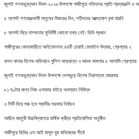
জুলাই গণঅভ্যুত্থান দিবস ২০২৬ উপলক্ষে গাজীপুরে শহিদদের প্রতি শ্রদ্ধাঞ্জলি ও 
৫ আগস্ট গণতন্ত্রকামী মানুষের বিজয়ের দিন, শহীদদের আত্মত্যাগ বৃথা যায়নি
৫ আগস্ট ঘিরে নাশকতার সুনির্দিষ্ট কোনো তথ্য নেই: ডিবি প্রধান
গাজীপুরের কোনাবাড়ীতে আইফোনসহ ৪৪টি চোরাই মোবাইল উদ্ধার, গ্রেপ্তার ২
বাসন থানার বিশেষ অভিযানে পুলিশ আক্রান্ত ও মাদক মামলার ৫ আসামি গ্রেপ্তার
জুলাই গণঅভ্যুত্থান দিবস উপলক্ষে দেশজুড়ে বিশেষ নিরাপত্তা জোরদার
৮১ ঘণ্টার জন্য নিজ এলাকার বাইরে অবস্থান নিষিদ্ধ
৩ সিটি দিয়ে শুরু হবে স্থানীয় সরকার নির্বাচন
আছিম বহুমুখী উচ্চবিদ্যালয়ে বার্ষিক ক্রীড়া প্রতিযোগিতা অনুষ্ঠিত
গাজীপুরে ডিবির এস আই মাসুদ ঘুষ বানিজ্যের শীর্ষে