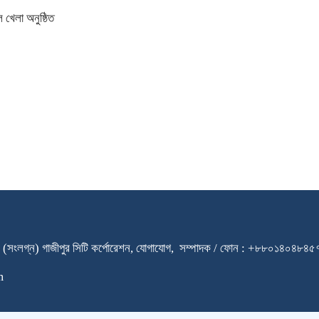
 খেলা অনুষ্ঠিত
ারি স্কুল (সংলগ্ন) গাজীপুর সিটি কর্পোরেশন, যোগাযোগ, সম্পাদক / ফোন : +৮৮০
m