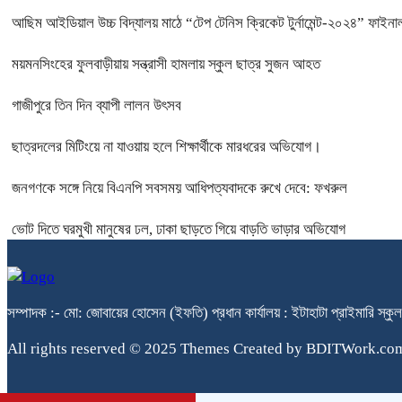
আছিম আইডিয়াল উচ্চ বিদ্যালয় মাঠে “টেপ টেনিস ক্রিকেট টুর্নামেন্ট-২০২৪” ফাইনাল
ময়মনসিংহের ফুলবাড়ীয়ায় সন্ত্রাসী হামলায় স্কুল ছাত্র সুজন আহত
গাজীপুরে তিন দিন ব্যাপী লালন উৎসব
ছাত্রদলের মিটিংয়ে না যাওয়ায় হলে শিক্ষার্থীকে মারধরের অভিযোগ।
জনগণকে সঙ্গে নিয়ে বিএনপি সবসময় আধিপত্যবাদকে রুখে দেবে: ফখরুল
ভোট দিতে ঘরমুখী মানুষের ঢল, ঢাকা ছাড়তে গিয়ে বাড়তি ভাড়ার অভিযোগ
সম্পাদক :- মো: জোবায়ের হোসেন (ইফতি) প্রধান কার্যালয় : ইটাহাটা প্রাইম
All rights reserved © 2025 Themes Created by BDITWork.co