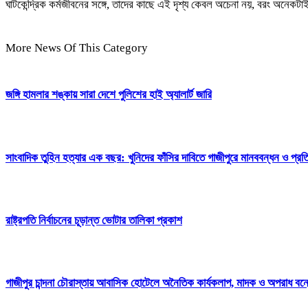
ঘাটকেন্দ্রিক কর্মজীবনের সঙ্গে, তাদের কাছে এই দৃশ্য কেবল অচেনা নয়, বরং অনেক
More News Of This Category
জঙ্গি হামলার শঙ্কায় সারা দেশে পুলিশের হাই অ্যালার্ট জারি
সাংবাদিক তুহিন হত্যার এক বছর: খুনিদের ফাঁসির দাবিতে গাজীপুরে মানববন্ধন ও প্র
রাষ্ট্রপতি নির্বাচনের চূড়ান্ত ভোটার তালিকা প্রকাশ
গাজীপুর চান্দনা চৌরাস্তায় আবাসিক হোটেলে অনৈতিক কার্যকলাপ, মাদক ও অপরাধ বন্ধের