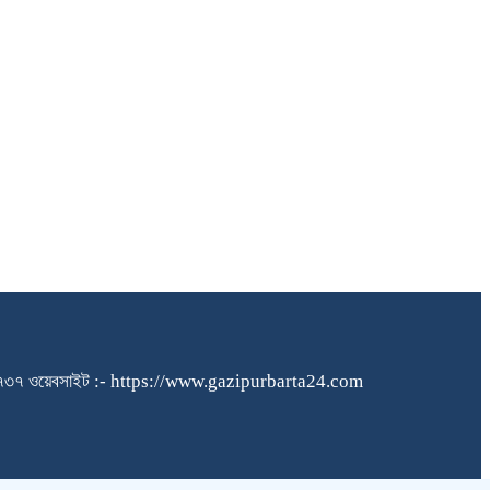
১৪০৪৮৪৫৭৩৭ ওয়েবসাইট :- https://www.gazipurbarta24.com