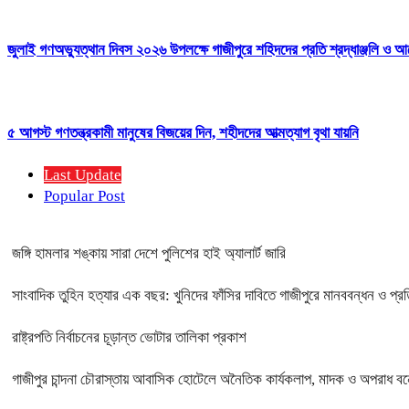
জুলাই গণঅভ্যুত্থান দিবস ২০২৬ উপলক্ষে গাজীপুরে শহিদদের প্রতি শ্রদ্ধাঞ্জলি ও আ
৫ আগস্ট গণতন্ত্রকামী মানুষের বিজয়ের দিন, শহীদদের আত্মত্যাগ বৃথা যায়নি
Last Update
Popular Post
জঙ্গি হামলার শঙ্কায় সারা দেশে পুলিশের হাই অ্যালার্ট জারি
সাংবাদিক তুহিন হত্যার এক বছর: খুনিদের ফাঁসির দাবিতে গাজীপুরে মানববন্ধন ও প্র
রাষ্ট্রপতি নির্বাচনের চূড়ান্ত ভোটার তালিকা প্রকাশ
গাজীপুর চান্দনা চৌরাস্তায় আবাসিক হোটেলে অনৈতিক কার্যকলাপ, মাদক ও অপরাধ বন্ধে