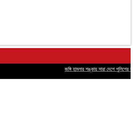
জঙ্গি হামলার শঙ্কায় সারা দেশে পুলিশের হাই অ্য