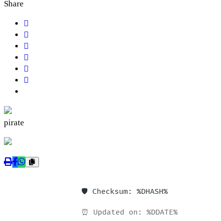
Share
pirate
🛡️ Checksum: %DHASH%
⏰ Updated on: %DDATE%