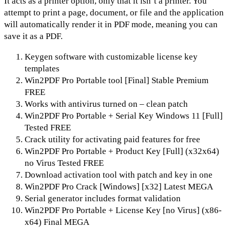
It acts as a printer option, only that it isn’t a printer. You
attempt to print a page, document, or file and the application
will automatically render it in PDF mode, meaning you can
save it as a PDF.
Keygen software with customizable license key
templates
Win2PDF Pro Portable tool [Final] Stable Premium
FREE
Works with antivirus turned on – clean patch
Win2PDF Pro Portable + Serial Key Windows 11 [Full]
Tested FREE
Crack utility for activating paid features for free
Win2PDF Pro Portable + Product Key [Full] (x32x64)
no Virus Tested FREE
Download activation tool with patch and key in one
Win2PDF Pro Crack [Windows] [x32] Latest MEGA
Serial generator includes format validation
Win2PDF Pro Portable + License Key [no Virus] (x86-
x64) Final MEGA