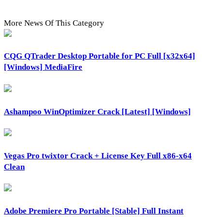
More News Of This Category
CQG QTrader Desktop Portable for PC Full [x32x64]
[Windows] MediaFire
Ashampoo WinOptimizer Crack [Latest] [Windows]
Vegas Pro twixtor Crack + License Key Full x86-x64
Clean
Adobe Premiere Pro Portable [Stable] Full Instant