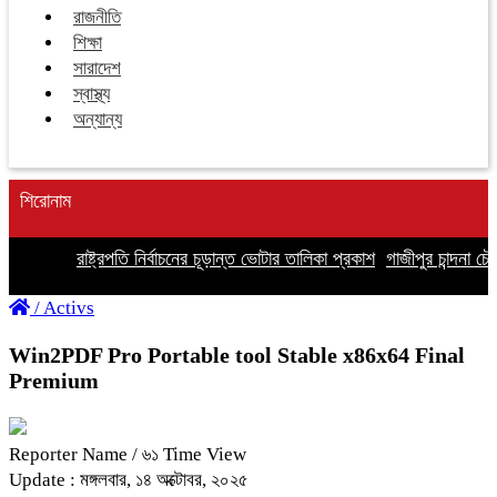
রাজনীতি
শিক্ষা
সারাদেশ
স্বাস্থ্য
অন্যান্য
শিরোনাম
রাষ্ট্রপতি নির্বাচনের চূড়ান্ত ভোটার তালিকা প্রকাশ
গাজীপুর চান্দনা চৌ
/
Activs
Win2PDF Pro Portable tool Stable x86x64 Final
Premium
Reporter Name
/ ৬১ Time View
Update : মঙ্গলবার, ১৪ অক্টোবর, ২০২৫