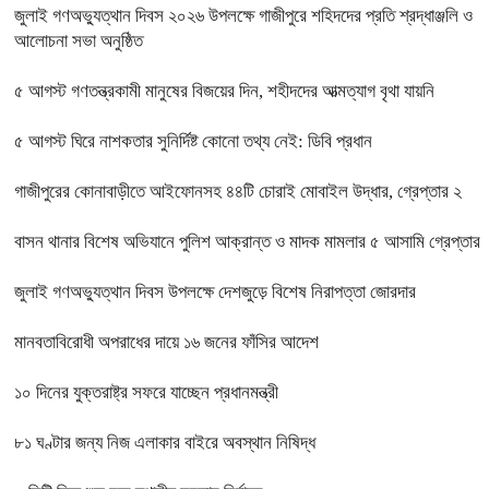
জুলাই গণঅভ্যুত্থান দিবস ২০২৬ উপলক্ষে গাজীপুরে শহিদদের প্রতি শ্রদ্ধাঞ্জলি ও
আলোচনা সভা অনুষ্ঠিত
৫ আগস্ট গণতন্ত্রকামী মানুষের বিজয়ের দিন, শহীদদের আত্মত্যাগ বৃথা যায়নি
৫ আগস্ট ঘিরে নাশকতার সুনির্দিষ্ট কোনো তথ্য নেই: ডিবি প্রধান
গাজীপুরের কোনাবাড়ীতে আইফোনসহ ৪৪টি চোরাই মোবাইল উদ্ধার, গ্রেপ্তার ২
বাসন থানার বিশেষ অভিযানে পুলিশ আক্রান্ত ও মাদক মামলার ৫ আসামি গ্রেপ্তার
জুলাই গণঅভ্যুত্থান দিবস উপলক্ষে দেশজুড়ে বিশেষ নিরাপত্তা জোরদার
মানবতাবিরোধী অপরাধের দায়ে ১৬ জনের ফাঁসির আদেশ
১০ দিনের যুক্তরাষ্ট্র সফরে যাচ্ছেন প্রধানমন্ত্রী
৮১ ঘণ্টার জন্য নিজ এলাকার বাইরে অবস্থান নিষিদ্ধ