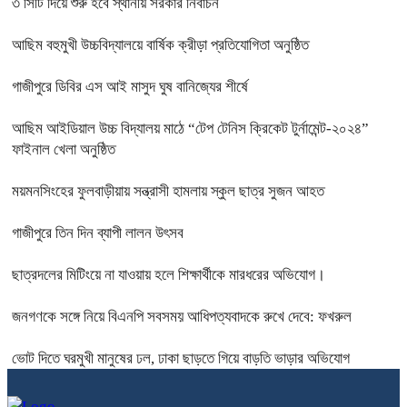
৩ সিটি দিয়ে শুরু হবে স্থানীয় সরকার নির্বাচন
আছিম বহুমুখী উচ্চবিদ্যালয়ে বার্ষিক ক্রীড়া প্রতিযোগিতা অনুষ্ঠিত
গাজীপুরে ডিবির এস আই মাসুদ ঘুষ বানিজ্যের শীর্ষে
আছিম আইডিয়াল উচ্চ বিদ্যালয় মাঠে “টেপ টেনিস ক্রিকেট টুর্নামেন্ট-২০২৪”
ফাইনাল খেলা অনুষ্ঠিত
ময়মনসিংহের ফুলবাড়ীয়ায় সন্ত্রাসী হামলায় স্কুল ছাত্র সুজন আহত
গাজীপুরে তিন দিন ব্যাপী লালন উৎসব
ছাত্রদলের মিটিংয়ে না যাওয়ায় হলে শিক্ষার্থীকে মারধরের অভিযোগ।
জনগণকে সঙ্গে নিয়ে বিএনপি সবসময় আধিপত্যবাদকে রুখে দেবে: ফখরুল
ভোট দিতে ঘরমুখী মানুষের ঢল, ঢাকা ছাড়তে গিয়ে বাড়তি ভাড়ার অভিযোগ