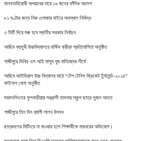
মানবতাবিরোধী অপরাধের দায়ে ১৬ জনের ফাঁসির আদেশ
৮১ ঘণ্টার জন্য নিজ এলাকার বাইরে অবস্থান নিষিদ্ধ
৩ সিটি দিয়ে শুরু হবে স্থানীয় সরকার নির্বাচন
আছিম বহুমুখী উচ্চবিদ্যালয়ে বার্ষিক ক্রীড়া প্রতিযোগিতা অনুষ্ঠিত
গাজীপুরে ডিবির এস আই মাসুদ ঘুষ বানিজ্যের শীর্ষে
আছিম আইডিয়াল উচ্চ বিদ্যালয় মাঠে “টেপ টেনিস ক্রিকেট টুর্নামেন্ট-২০২৪”
ফাইনাল খেলা অনুষ্ঠিত
ময়মনসিংহের ফুলবাড়ীয়ায় সন্ত্রাসী হামলায় স্কুল ছাত্র সুজন আহত
গাজীপুরে তিন দিন ব্যাপী লালন উৎসব
ছাত্রদলের মিটিংয়ে না যাওয়ায় হলে শিক্ষার্থীকে মারধরের অভিযোগ।