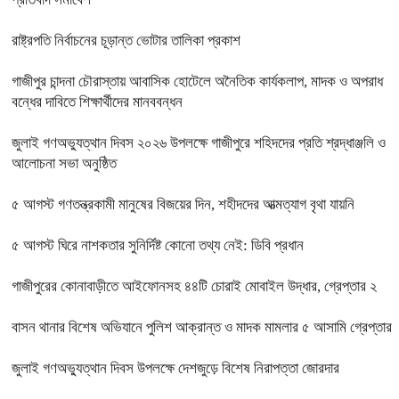
রাষ্ট্রপতি নির্বাচনের চূড়ান্ত ভোটার তালিকা প্রকাশ
গাজীপুর চান্দনা চৌরাস্তায় আবাসিক হোটেলে অনৈতিক কার্যকলাপ, মাদক ও অপরাধ
বন্ধের দাবিতে শিক্ষার্থীদের মানববন্ধন
জুলাই গণঅভ্যুত্থান দিবস ২০২৬ উপলক্ষে গাজীপুরে শহিদদের প্রতি শ্রদ্ধাঞ্জলি ও
আলোচনা সভা অনুষ্ঠিত
৫ আগস্ট গণতন্ত্রকামী মানুষের বিজয়ের দিন, শহীদদের আত্মত্যাগ বৃথা যায়নি
৫ আগস্ট ঘিরে নাশকতার সুনির্দিষ্ট কোনো তথ্য নেই: ডিবি প্রধান
গাজীপুরের কোনাবাড়ীতে আইফোনসহ ৪৪টি চোরাই মোবাইল উদ্ধার, গ্রেপ্তার ২
বাসন থানার বিশেষ অভিযানে পুলিশ আক্রান্ত ও মাদক মামলার ৫ আসামি গ্রেপ্তার
জুলাই গণঅভ্যুত্থান দিবস উপলক্ষে দেশজুড়ে বিশেষ নিরাপত্তা জোরদার