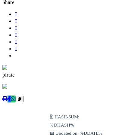
Share
pirate
🖹 HASH-SUM:
%DHASH%
📅 Updated on: %DDATE%