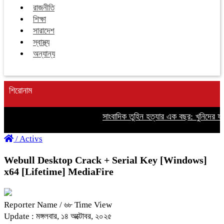
রাজনীতি
শিক্ষা
সারাদেশ
স্বাস্থ্য
অন্যান্য
শিরোনাম
সাংবাদিক তুহিন হত্যার এক বছর: খুনিদের ফাঁস
/
Activs
Webull Desktop Crack + Serial Key [Windows]
x64 [Lifetime] MediaFire
Reporter Name
/ ৬৮ Time View
Update : মঙ্গলবার, ১৪ অক্টোবর, ২০২৫