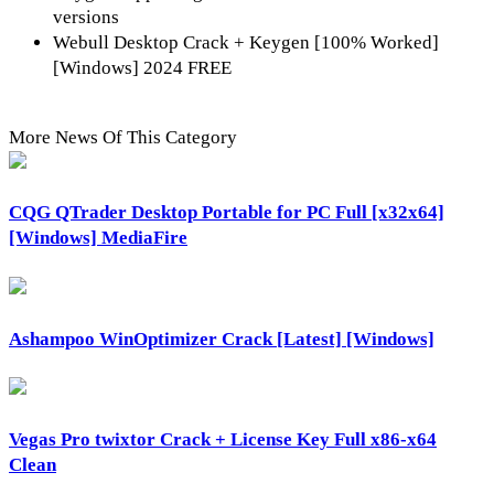
versions
Webull Desktop Crack + Keygen [100% Worked]
[Windows] 2024 FREE
More News Of This Category
CQG QTrader Desktop Portable for PC Full [x32x64]
[Windows] MediaFire
Ashampoo WinOptimizer Crack [Latest] [Windows]
Vegas Pro twixtor Crack + License Key Full x86-x64
Clean