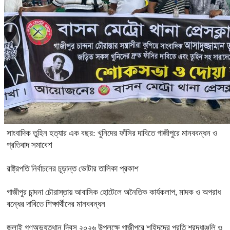
সাংবাদিক তুহিন হত্যার এক বছর: খুনিদের ফাঁসির দাবিতে গাজীপুরে মানববন্ধন ও
প্রতিবাদ সমাবেশ
রাষ্ট্রপতি নির্বাচনের চূড়ান্ত ভোটার তালিকা প্রকাশ
গাজীপুর চান্দনা চৌরাস্তায় আবাসিক হোটেলে অনৈতিক কার্যকলাপ, মাদক ও অপরাধ
বন্ধের দাবিতে শিক্ষার্থীদের মানববন্ধন
জুলাই গণঅভ্যুত্থান দিবস ২০২৬ উপলক্ষে গাজীপুরে শহিদদের প্রতি শ্রদ্ধাঞ্জলি ও