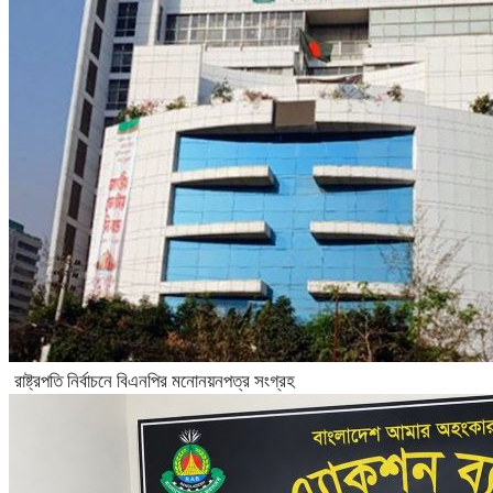
রাষ্ট্রপতি নির্বাচনে বিএনপির মনোনয়নপত্র সংগ্রহ