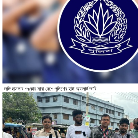
জঙ্গি হামলার শঙ্কায় সারা দেশে পুলিশের হাই অ্যালার্ট জারি