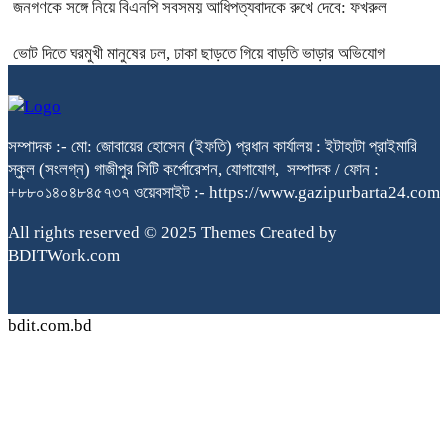
জনগণকে সঙ্গে নিয়ে বিএনপি সবসময় আধিপত্যবাদকে রুখে দেবে: ফখরুল
ভোট দিতে ঘরমুখী মানুষের ঢল, ঢাকা ছাড়তে গিয়ে বাড়তি ভাড়ার অভিযোগ
সম্পাদক :- মো: জোবায়ের হোসেন (ইফতি) প্রধান কার্যালয় : ইটাহাটা প্রাইমারি
স্কুল (সংলগ্ন) গাজীপুর সিটি কর্পোরেশন, যোগাযোগ, সম্পাদক / ফোন :
+৮৮০১৪০৪৮৪৫৭৩৭ ওয়েবসাইট :- https://www.gazipurbarta24.com
All rights reserved © 2025 Themes Created by
BDITWork.com
bdit.com.bd