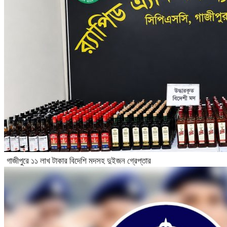
গাজীপুরে ১১ লাখ টাকার বিদেশি মদসহ দুইজন গ্রেপ্তার