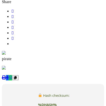
Share
pirate
Hash checksum:
%DHASH%