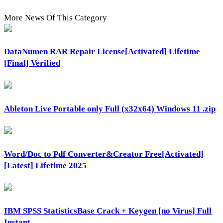
More News Of This Category
DataNumen RAR Repair License[Activated] Lifetime
[Final] Verified
Ableton Live Portable only Full (x32x64) Windows 11 .zip
Word/Doc to Pdf Converter&Creator Free[Activated]
[Latest] Lifetime 2025
IBM SPSS StatisticsBase Crack + Keygen [no Virus] Full
Instant