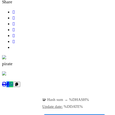
Share
pirate
🧩 Hash sum → %DHASH%
Update date:
%DDATE%