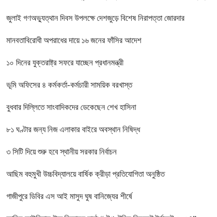
জুলাই গণঅভ্যুত্থান দিবস উপলক্ষে দেশজুড়ে বিশেষ নিরাপত্তা জোরদার
মানবতাবিরোধী অপরাধের দায়ে ১৬ জনের ফাঁসির আদেশ
১০ দিনের যুক্তরাষ্ট্র সফরে যাচ্ছেন প্রধানমন্ত্রী
ভূমি অফিসের ৪ কর্মকর্তা-কর্মচারী সাময়িক বরখাস্ত
বুধবার দিল্লিতে সাংবাদিকদের ডেকেছেন শেখ হাসিনা
৮১ ঘণ্টার জন্য নিজ এলাকার বাইরে অবস্থান নিষিদ্ধ
৩ সিটি দিয়ে শুরু হবে স্থানীয় সরকার নির্বাচন
আছিম বহুমুখী উচ্চবিদ্যালয়ে বার্ষিক ক্রীড়া প্রতিযোগিতা অনুষ্ঠিত
গাজীপুরে ডিবির এস আই মাসুদ ঘুষ বানিজ্যের শীর্ষে