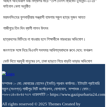
আছিম আইডিয়াল উচ্চ বিদ্যালয় মাঠে “টেপ টেনিস ক্রিকেট টুর্নামেন্ট-২০২৪”
ফাইনাল খেলা অনুষ্ঠিত
ময়মনসিংহের ফুলবাড়ীয়ায় সন্ত্রাসী হামলায় স্কুল ছাত্র সুজন আহত
গাজীপুরে তিন দিন ব্যাপী লালন উৎসব
ছাত্রদলের মিটিংয়ে না যাওয়ায় হলে শিক্ষার্থীকে মারধরের অভিযোগ।
জনগণকে সঙ্গে নিয়ে বিএনপি সবসময় আধিপত্যবাদকে রুখে দেবে: ফখরুল
ভোট দিতে ঘরমুখী মানুষের ঢল, ঢাকা ছাড়তে গিয়ে বাড়তি ভাড়ার অভিযোগ
সম্পাদক :- মো: জোবায়ের হোসেন (ইফতি) প্রধান কার্যালয় : ইটাহাটা প্রাইমারি
স্কুল (সংলগ্ন) গাজীপুর সিটি কর্পোরেশন, যোগাযোগ, সম্পাদক / ফোন :
+৮৮০১৪০৪৮৪৫৭৩৭ ওয়েবসাইট :- https://www.gazipurbarta24.com
All rights reserved © 2025 Themes Created by