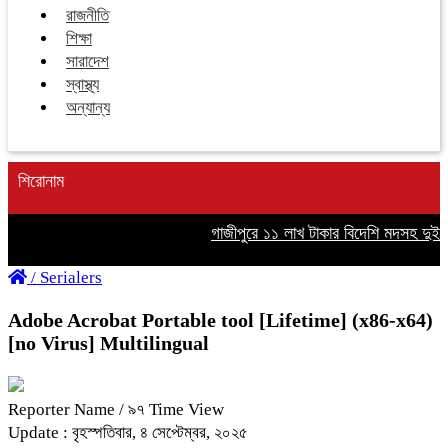
রাজনীতি
শিক্ষা
সারাদেশ
স্বাস্থ্য
অন্যান্য
শিরোনাম
গাজীপুরে ১১ লাখ টাকার বিদেশি মদসহ দুইজন 
/
Serialers
Adobe Acrobat Portable tool [Lifetime] (x86-x64)
[no Virus] Multilingual
Reporter Name
/ ৯৭ Time View
Update : বৃহস্পতিবার, ৪ সেপ্টেম্বর, ২০২৫