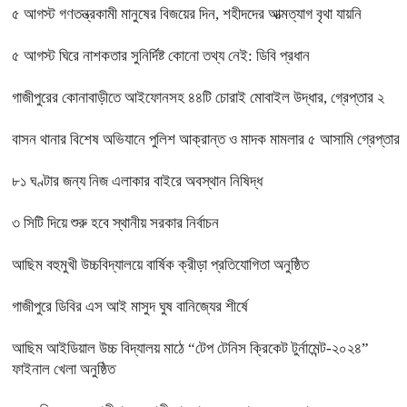
৫ আগস্ট গণতন্ত্রকামী মানুষের বিজয়ের দিন, শহীদদের আত্মত্যাগ বৃথা যায়নি
৫ আগস্ট ঘিরে নাশকতার সুনির্দিষ্ট কোনো তথ্য নেই: ডিবি প্রধান
গাজীপুরের কোনাবাড়ীতে আইফোনসহ ৪৪টি চোরাই মোবাইল উদ্ধার, গ্রেপ্তার ২
বাসন থানার বিশেষ অভিযানে পুলিশ আক্রান্ত ও মাদক মামলার ৫ আসামি গ্রেপ্তার
৮১ ঘণ্টার জন্য নিজ এলাকার বাইরে অবস্থান নিষিদ্ধ
৩ সিটি দিয়ে শুরু হবে স্থানীয় সরকার নির্বাচন
আছিম বহুমুখী উচ্চবিদ্যালয়ে বার্ষিক ক্রীড়া প্রতিযোগিতা অনুষ্ঠিত
গাজীপুরে ডিবির এস আই মাসুদ ঘুষ বানিজ্যের শীর্ষে
আছিম আইডিয়াল উচ্চ বিদ্যালয় মাঠে “টেপ টেনিস ক্রিকেট টুর্নামেন্ট-২০২৪”
ফাইনাল খেলা অনুষ্ঠিত