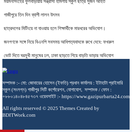
ময়মনসিংহের ফুলবাড়ীয়ায় সন্ত্রাসী হামলায় স্কুল ছাত্র সুজন আহত
গাজীপুরে তিন দিন ব্যাপী লালন উৎসব
ছাত্রদলের মিটিংয়ে না যাওয়ায় হলে শিক্ষার্থীকে মারধরের অভিযোগ।
জনগণকে সঙ্গে নিয়ে বিএনপি সবসময় আধিপত্যবাদকে রুখে দেবে: ফখরুল
ভোট দিতে ঘরমুখী মানুষের ঢল, ঢাকা ছাড়তে গিয়ে বাড়তি ভাড়ার অভিযোগ
সম্পাদক :- মো: জোবায়ের হোসেন (ইফতি) প্রধান কার্যালয় : ইটাহাটা প্রাইমারি
স্কুল (সংলগ্ন) গাজীপুর সিটি কর্পোরেশন, যোগাযোগ, সম্পাদক / ফোন :
+৮৮০১৪০৪৮৪৫৭৩৭ ওয়েবসাইট :- https://www.gazipurbarta24.com
All rights reserved © 2025 Themes Created by
BDITWork.com