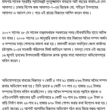
মামলায় সাবেক স্বরাষ্ট্র প্রতিমন্ত্রী লুৎফুজ্জামান বাবরকে আট বছরের কারাদণ্ড দেন
আদালত। ঢাকার বিশেষ জজ আদালত-৭-এর বিচারক মো. শহিদুল ইসলামের
আদালত এ আদেশ দেন। পরে এই রায়ের বিরুদ্ধে আপিল করেন বাবর।
২০০৭ সালের ২৮ মে সাবেক তত্ত্বাবধায়ক সরকারের সময় যৌথবাহিনীর হাতে আটক
হন বাবর। ২০০৮ সালের ১৩ জানুয়ারি রমনা থানায় তার বিরুদ্ধে অবৈধ সম্পদ অর্জন
ও সম্পদের তথ্য গোপনের মামলা করা হয়। মামলাটি করেন সমন্বিত জেলা কার্যালয়
চট্টগ্রাম-১-এর সহকারী পরিচালক মির্জা জাহিদুল আলম। তদন্ত শেষে ওই বছরের
১৬ জুলাই দুদকের উপসহকারী পরিচালক রূপক কুমার সাহা আদালতে অভিযোগপত্র
দাখিল করেন।
অভিযোগপত্রে বাবরের বিরুদ্ধে ৭ কোটি ৫ লাখ ৯১ হাজার ৮৯৬ টাকার অবৈধ সম্পদ
রাখার অভিযোগ করা হয়। তিনি দুদকে ৬ কোটি ৭৭ লাখ ৩১ হাজার ৩১২ টাকার
সম্পদের হিসাব দাখিল করেছিলেন। তার অবৈধ সম্পদের মধ্যে প্রাইম ব্যাংক ও
এইচএসবিসি ব্যাংকের দুটি এফডিআরে ৬ কোটি ৭৯ লাখ ৪৯ হাজার ২১৮ টাকা ও
বাড়ি নির্মাণ বাবদ ২৬ লাখ ৪২ হাজার ৬৭৮ টাকা গোপন করার কথা উল্লেখ করা হয়।
একই বছরের ১২ আগস্ট আসামির বিরুদ্ধে অভিযোগ গঠন করে বিচার শুরুর আদেশ