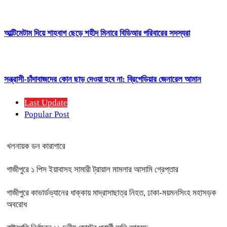
আল্টিমেটাম দিয়ে শাহবাগ ছেড়ে শহীদ মিনারে বিডিআর পরিবারের সদস্যরা
সন্ত্রাসী-চাঁদাবাজদের কোন ছাড় দেওয়া হবে না: ব্রিগেডিয়ার জেনারেল আমান
Last Update
Popular Post
খলনায়ক ডন কারাগারে
গাজীপুরে ১ পিস ইয়াবাসহ সামারী ট্রায়াল মামলার আসামি গ্রেপ্তার
গাজীপুরে কাভার্ডভ্যানের ধাক্কায় মাদ্রাসাছাত্র নিহত, ঢাকা-ময়মনসিংহ মহাসড়ক
অবরোধ