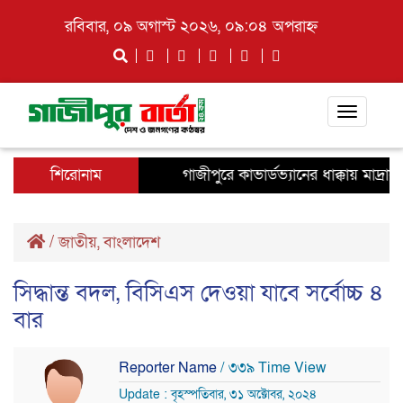
রবিবার, ০৯ অগাস্ট ২০২৬, ০৯:০৪ অপরাহ্ন
Toggle
navigati
শিরোনাম
গাজীপুরে কাভার্ডভ্যানের ধাক্কায় মাদ্রাসা
/
জাতীয়
,
বাংলাদেশ
সিদ্ধান্ত বদল, বিসিএস দেওয়া যাবে সর্বোচ্চ ৪
বার
Reporter Name
/ ৩৩৯ Time View
Update : বৃহস্পতিবার, ৩১ অক্টোবর, ২০২৪