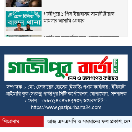
গাজীপুরে ১ পিস ইয়াবাসহ সামারী ট্রায়াল
মামলার আসামি গ্রেপ্তার
গাজীপুরে কাভার্ডভ্যানের ধাক্কায় মাদ্রাসাছাত্র
নিহত, ঢাকা-ময়মনসিংহ মহাসড়ক অবরোধ
রাষ্ট্রপতি নির্বাচনে ১১ দলীয় জোটের প্রার্থী অলি
আহমদ
রাষ্ট্রপতি নির্বাচনে বিএনপির মনোনয়নপত্র সংগ্রহ
সম্পাদক :- মো: জোবায়ের হোসেন (ইফতি) প্রধান কার্যালয় : ইটাহাটা
প্রাইমারি স্কুল (সংলগ্ন) গাজীপুর সিটি কর্পোরেশন, যোগাযোগ, সম্পাদক
/ ফোন : +৮৮০১৪০৪৮৪৫৭৩৭ ওয়েবসাইট :-
https://www.gazipurbarta24.com
গাজীপুরে ১১ লাখ টাকার বিদেশি মদসহ দুইজন
গ্রেপ্তার
All rights reserved © 2025 Themes Created by
শিরোনাম
আজ এসএসসি ও সমমানের ফল প্রকাশ, দেখা যাব
BDITWork.com