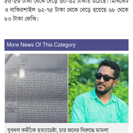
৫৫-৫৮ টাকা থেকে বেড়ে ৬০-৬২ টাকায় উঠেছে। মিনিকেট
ও নাজিরশাইল ৬২-৭৫ টাকা থেকে বেড়ে হয়েছে ৬৮ থেকে
৮০ টাকা কেজি।
More News Of This Category
যুবদল কর্মীকে হত্যাচেষ্টা, চার জনের বিরুদ্ধে মামলা