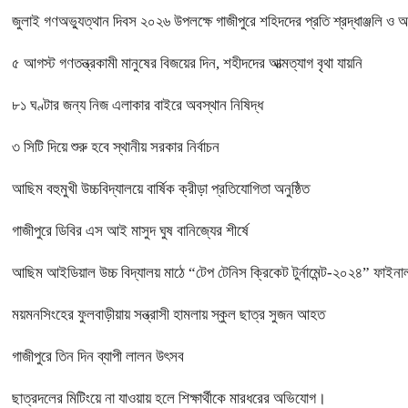
জুলাই গণঅভ্যুত্থান দিবস ২০২৬ উপলক্ষে গাজীপুরে শহিদদের প্রতি শ্রদ্ধাঞ্জলি ও 
৫ আগস্ট গণতন্ত্রকামী মানুষের বিজয়ের দিন, শহীদদের আত্মত্যাগ বৃথা যায়নি
৮১ ঘণ্টার জন্য নিজ এলাকার বাইরে অবস্থান নিষিদ্ধ
৩ সিটি দিয়ে শুরু হবে স্থানীয় সরকার নির্বাচন
আছিম বহুমুখী উচ্চবিদ্যালয়ে বার্ষিক ক্রীড়া প্রতিযোগিতা অনুষ্ঠিত
গাজীপুরে ডিবির এস আই মাসুদ ঘুষ বানিজ্যের শীর্ষে
আছিম আইডিয়াল উচ্চ বিদ্যালয় মাঠে “টেপ টেনিস ক্রিকেট টুর্নামেন্ট-২০২৪” ফাইনাল
ময়মনসিংহের ফুলবাড়ীয়ায় সন্ত্রাসী হামলায় স্কুল ছাত্র সুজন আহত
গাজীপুরে তিন দিন ব্যাপী লালন উৎসব
ছাত্রদলের মিটিংয়ে না যাওয়ায় হলে শিক্ষার্থীকে মারধরের অভিযোগ।