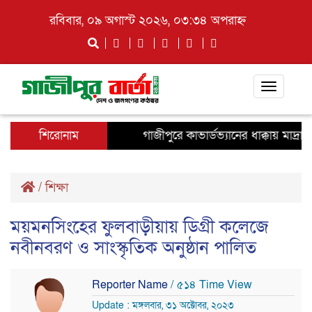
রবিবার, ০৯ অগাস্ট ২০২৬, ০৩:৩৪ অপরাহ্ন
Toggle
navigati
শিরোনাম
গাজীপুরে কাভার্ডভ্যানের ধাক্কায় মাদ্র
/
শিক্ষা
ময়মনসিংহের ফুলবাড়ীয়ায় ডিগ্রী কলেজে
নবীনবরণ ও সাংস্কৃতিক অনুষ্ঠান পালিত
Reporter Name
/ ৫১৪ Time View
Update : মঙ্গলবার, ৩১ অক্টোবর, ২০২৩