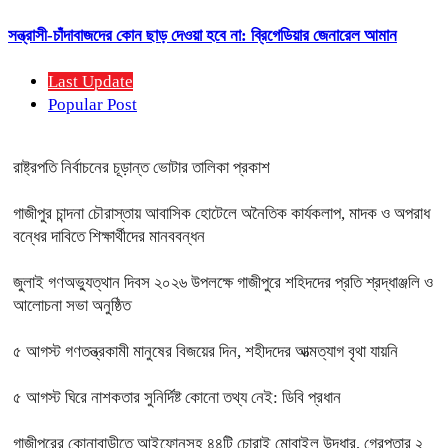
সন্ত্রাসী-চাঁদাবাজদের কোন ছাড় দেওয়া হবে না: ব্রিগেডিয়ার জেনারেল আমান
Last Update
Popular Post
রাষ্ট্রপতি নির্বাচনের চূড়ান্ত ভোটার তালিকা প্রকাশ
গাজীপুর চান্দনা চৌরাস্তায় আবাসিক হোটেলে অনৈতিক কার্যকলাপ, মাদক ও অপরাধ
বন্ধের দাবিতে শিক্ষার্থীদের মানববন্ধন
জুলাই গণঅভ্যুত্থান দিবস ২০২৬ উপলক্ষে গাজীপুরে শহিদদের প্রতি শ্রদ্ধাঞ্জলি ও
আলোচনা সভা অনুষ্ঠিত
৫ আগস্ট গণতন্ত্রকামী মানুষের বিজয়ের দিন, শহীদদের আত্মত্যাগ বৃথা যায়নি
৫ আগস্ট ঘিরে নাশকতার সুনির্দিষ্ট কোনো তথ্য নেই: ডিবি প্রধান
গাজীপুরের কোনাবাড়ীতে আইফোনসহ ৪৪টি চোরাই মোবাইল উদ্ধার, গ্রেপ্তার ২