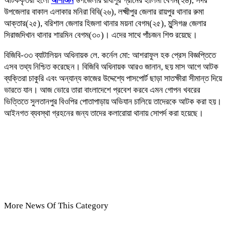
আটককৃতরা হলো
আশাশুনি
উপজেলার রাধাপুর গ্রামের হালিমা বেগম(২৬), সদর
উপজেলার বাকাল এলাকার মনিরা বিবি(২৬), লক্ষ্মীপুর জেলার রায়পুর থানার রুমা
আক্তার(২৫), বরিশাল জেলার হিজলা থানার ময়না বেগম(২৫), মুন্সিগঞ্জ জেলার
সিরাজদিখান থানার শারমিন বেগম(৩০)। এদের সাথে পাঁচজন শিশু রয়েছে।
বিজিবি-৩৩ ব্যাটালিয়ন অধিনায়ক লে. কর্নেল মো: আশরাফুল হক প্রেস বিজ্ঞপ্তিতে
এসব তথ্য নিশ্চিত করেছেন। বিজিবি অধিনায়ক আরও জানান, ছয় মাস আগে আটক
ব্যক্তিরা চাকুরি এবং অন্যান্য কাজের উদ্দেশ্যে পাসপোর্ট ছাড়া সাতক্ষীরা সীমান্ত দিয়ে
ভারতে যান। আজ ভোরে তারা বাংলাদেশে প্রবেশ করবে এমন গোপন খবরের
ভিত্তিতে সুলতানপুর বিওপির পোতাপাড়ায় অভিযান চালিয়ে তাদেরকে আটক করা হয়।
আইনগত ব্যবস্থা গ্রহনের জন্য তাদের কলারোয়া থানায় সোপর্দ করা হয়েছে।
More News Of This Category