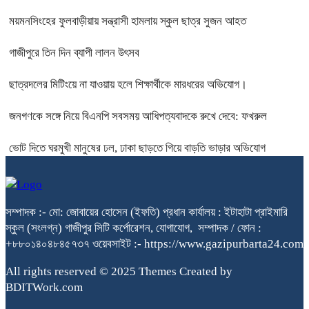
ময়মনসিংহের ফুলবাড়ীয়ায় সন্ত্রাসী হামলায় স্কুল ছাত্র সুজন আহত
গাজীপুরে তিন দিন ব্যাপী লালন উৎসব
ছাত্রদলের মিটিংয়ে না যাওয়ায় হলে শিক্ষার্থীকে মারধরের অভিযোগ।
জনগণকে সঙ্গে নিয়ে বিএনপি সবসময় আধিপত্যবাদকে রুখে দেবে: ফখরুল
ভোট দিতে ঘরমুখী মানুষের ঢল, ঢাকা ছাড়তে গিয়ে বাড়তি ভাড়ার অভিযোগ
সম্পাদক :- মো: জোবায়ের হোসেন (ইফতি) প্রধান কার্যালয় : ইটাহাটা প্রাইমারি
স্কুল (সংলগ্ন) গাজীপুর সিটি কর্পোরেশন, যোগাযোগ, সম্পাদক / ফোন :
+৮৮০১৪০৪৮৪৫৭৩৭ ওয়েবসাইট :- https://www.gazipurbarta24.com
All rights reserved © 2025 Themes Created by
BDITWork.com