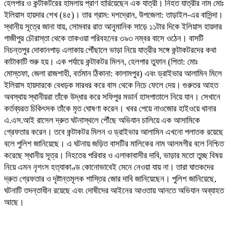
হেলপার ও কন্টাকটরের হামলায় প্রাণ হারিয়েছেন এক যাত্রী। নিহত যাত্রীর নাম মোঃ
ইলিয়াস হায়দার শেখ (৪৫)। তার গ্রাম: দশদ্রোন, উপজেলা: তাড়াইল-এর বাসিন্দা।
স্থানীয় সূত্রে জানা যায়, সোমবার রাত আনুমানিক সাড়ে ১১টার দিকে ইলিয়াস হায়দার
গাজীপুর চৌরাস্তা থেকে তাকওয়া পরিবহনের ৩৯৩ নম্বর বাসে ওঠেন। বাসটি
নিচন্তপুর দোকানপাড় এলাকায় পৌঁছালে ভাড়া নিয়ে যাত্রীর সঙ্গে কন্টাকটরদের কথা
কাটাকাটি শুরু হয়। এক পর্যায়ে কন্টাকটর মিলন, হেলপার তুফান (পিতা: মোঃ
মোস্তফা, জেলা রাজশাহী, বর্তমান ঠিকানা: কালামপুর) এবং ড্রাইভার আলামিন মিলে
ইলিয়াস হায়দারকে বেধড়ক মারধর করে বাস থেকে নিচে ফেলে দেয়। গুরুতর আহত
অবস্থায় স্থানীয়রা তাঁকে উদ্ধার করে সফিপুর মডার্ন হাসপাতালে নিয়ে যান। সেখানে
কর্তব্যরত চিকিৎসক তাঁকে মৃত ঘোষণা করেন। খবর পেয়ে নাওজোর হাইওয়ে থানার
এ.এস.আই রাসেল দ্রুত ঘটনাস্থলে পৌঁছে অভিযান চালিয়ে এক আসামিকে
গ্রেফতার করেন। তবে কন্টাকটর মিলন ও ড্রাইভার আলামিন এখনো পলাতক রয়েছে
বলে পুলিশ জানিয়েছে। এ ঘটনায় জড়িত বাসটির মালিকের নাম আলমগীর বলে নিশ্চিত
করেছে স্থানীয় সূত্র। নিহতের পরিবার ও এলাকাবাসীর দাবি, ভাড়ার মতো তুচ্ছ বিষয়
নিয়ে এমন নৃশংস হত্যাকাণ্ড কোনোভাবেই মেনে নেওয়া যায় না। তারা ঘাতকদের
দ্রুত গ্রেফতার ও দৃষ্টান্তমূলক শাস্তির জোর দাবি জানিয়েছেন। পুলিশ জানিয়েছে,
ঘটনাটি তদন্তাধীন রয়েছে এবং দোষীদের আইনের আওতায় আনতে অভিযান অব্যাহত
আছে।