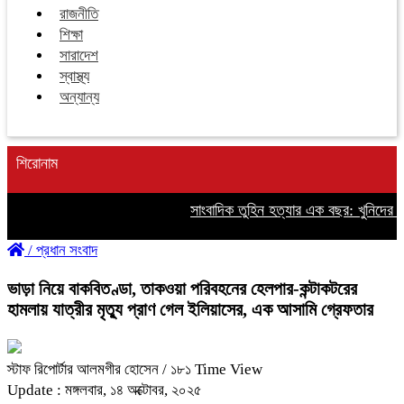
রাজনীতি
শিক্ষা
সারাদেশ
স্বাস্থ্য
অন্যান্য
শিরোনাম
সাংবাদিক তুহিন হত্যার এক বছর: খুনিদের ফাঁ
/
প্রধান সংবাদ
ভাড়া নিয়ে বাকবিতণ্ডা, তাকওয়া পরিবহনের হেলপার-কন্টাকটরের
হামলায় যাত্রীর মৃত্যু প্রাণ গেল ইলিয়াসের, এক আসামি গ্রেফতার
স্টাফ রিপোর্টার আলমগীর হোসেন
/ ১৮১ Time View
Update : মঙ্গলবার, ১৪ অক্টোবর, ২০২৫