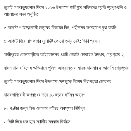
জুলাই গণঅভ্যুত্থান দিবস ২০২৬ উপলক্ষে গাজীপুরে শহিদদের প্রতি শ্রদ্ধাঞ্জলি ও
আলোচনা সভা অনুষ্ঠিত
৫ আগস্ট গণতন্ত্রকামী মানুষের বিজয়ের দিন, শহীদদের আত্মত্যাগ বৃথা যায়নি
৫ আগস্ট ঘিরে নাশকতার সুনির্দিষ্ট কোনো তথ্য নেই: ডিবি প্রধান
গাজীপুরের কোনাবাড়ীতে আইফোনসহ ৪৪টি চোরাই মোবাইল উদ্ধার, গ্রেপ্তার ২
বাসন থানার বিশেষ অভিযানে পুলিশ আক্রান্ত ও মাদক মামলার ৫ আসামি গ্রেপ্তার
জুলাই গণঅভ্যুত্থান দিবস উপলক্ষে দেশজুড়ে বিশেষ নিরাপত্তা জোরদার
মানবতাবিরোধী অপরাধের দায়ে ১৬ জনের ফাঁসির আদেশ
৮১ ঘণ্টার জন্য নিজ এলাকার বাইরে অবস্থান নিষিদ্ধ
৩ সিটি দিয়ে শুরু হবে স্থানীয় সরকার নির্বাচন