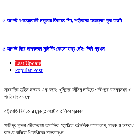
৫ আগস্ট গণতন্ত্রকামী মানুষের বিজয়ের দিন, শহীদদের আত্মত্যাগ বৃথা যায়নি
৫ আগস্ট ঘিরে নাশকতার সুনির্দিষ্ট কোনো তথ্য নেই: ডিবি প্রধান
Last Update
Popular Post
সাংবাদিক তুহিন হত্যার এক বছর: খুনিদের ফাঁসির দাবিতে গাজীপুরে মানববন্ধন ও
প্রতিবাদ সমাবেশ
রাষ্ট্রপতি নির্বাচনের চূড়ান্ত ভোটার তালিকা প্রকাশ
গাজীপুর চান্দনা চৌরাস্তায় আবাসিক হোটেলে অনৈতিক কার্যকলাপ, মাদক ও অপরাধ
বন্ধের দাবিতে শিক্ষার্থীদের মানববন্ধন