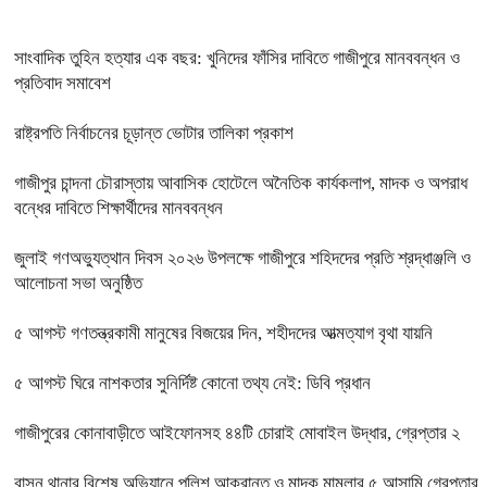
সাংবাদিক তুহিন হত্যার এক বছর: খুনিদের ফাঁসির দাবিতে গাজীপুরে মানববন্ধন ও
প্রতিবাদ সমাবেশ
রাষ্ট্রপতি নির্বাচনের চূড়ান্ত ভোটার তালিকা প্রকাশ
গাজীপুর চান্দনা চৌরাস্তায় আবাসিক হোটেলে অনৈতিক কার্যকলাপ, মাদক ও অপরাধ
বন্ধের দাবিতে শিক্ষার্থীদের মানববন্ধন
জুলাই গণঅভ্যুত্থান দিবস ২০২৬ উপলক্ষে গাজীপুরে শহিদদের প্রতি শ্রদ্ধাঞ্জলি ও
আলোচনা সভা অনুষ্ঠিত
৫ আগস্ট গণতন্ত্রকামী মানুষের বিজয়ের দিন, শহীদদের আত্মত্যাগ বৃথা যায়নি
৫ আগস্ট ঘিরে নাশকতার সুনির্দিষ্ট কোনো তথ্য নেই: ডিবি প্রধান
গাজীপুরের কোনাবাড়ীতে আইফোনসহ ৪৪টি চোরাই মোবাইল উদ্ধার, গ্রেপ্তার ২
বাসন থানার বিশেষ অভিযানে পুলিশ আক্রান্ত ও মাদক মামলার ৫ আসামি গ্রেপ্তার