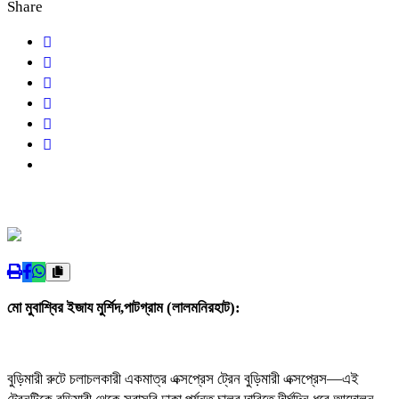
Share
মো মুবাশ্বির ইজায মুর্শিদ,পাটগ্রাম (লালমনিরহাট):
বুড়িমারী রুটে চলাচলকারী একমাত্র এক্সপ্রেস ট্রেন বুড়িমারী এক্সপ্রেস—এই