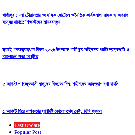
গাজীপুর চান্দনা চৌরাস্তায় আবাসিক হোটেলে অনৈতিক কার্যকলাপ, মাদক ও অপরাধ
বন্ধের দাবিতে শিক্ষার্থীদের মানববন্ধন
জুলাই গণঅভ্যুত্থান দিবস ২০২৬ উপলক্ষে গাজীপুরে শহিদদের প্রতি শ্রদ্ধাঞ্জলি ও
আলোচনা সভা অনুষ্ঠিত
৫ আগস্ট গণতন্ত্রকামী মানুষের বিজয়ের দিন, শহীদদের আত্মত্যাগ বৃথা যায়নি
৫ আগস্ট ঘিরে নাশকতার সুনির্দিষ্ট কোনো তথ্য নেই: ডিবি প্রধান
Last Update
Popular Post