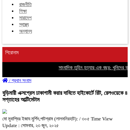
রাজনীতি
শিক্ষা
সারাদেশ
স্বাস্থ্য
অন্যান্য
শিরোনাম
সাংবাদিক তুহিন হত্যার এক বছর: খুনিদের ফাঁস
/
প্রধান সংবাদ
বুড়িমারী এক্সপ্রেস ঢাকাগামী করার দাবিতে হাইকোর্টে রিট, রেলওয়েকে ৪
সপ্তাহের আল্টিমেটাম
মো মুবাশ্বির ইজায মুর্শিদ,পাটগ্রাম (লালমনিরহাট):
/ ৩০৫ Time View
Update : সোমবার, ২৩ জুন, ২০২৫