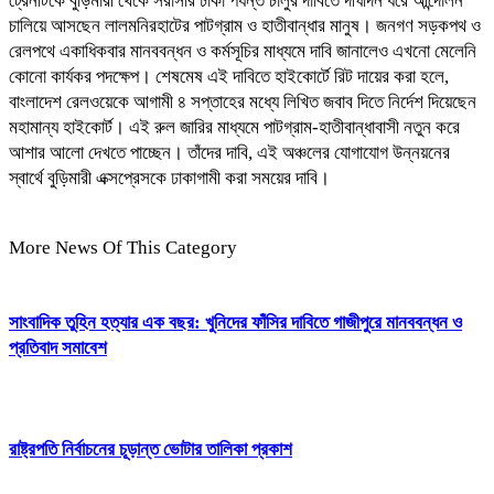
ট্রেনটিকে বুড়িমারী থেকে সরাসরি ঢাকা পর্যন্ত চালুর দাবিতে দীর্ঘদিন ধরে আন্দোলন
চালিয়ে আসছেন লালমনিরহাটের পাটগ্রাম ও হাতীবান্ধার মানুষ। জনগণ সড়কপথ ও
রেলপথে একাধিকবার মানববন্ধন ও কর্মসূচির মাধ্যমে দাবি জানালেও এখনো মেলেনি
কোনো কার্যকর পদক্ষেপ। শেষমেষ এই দাবিতে হাইকোর্টে রিট দায়ের করা হলে,
বাংলাদেশ রেলওয়েকে আগামী ৪ সপ্তাহের মধ্যে লিখিত জবাব দিতে নির্দেশ দিয়েছেন
মহামান্য হাইকোর্ট। এই রুল জারির মাধ্যমে পাটগ্রাম-হাতীবান্ধাবাসী নতুন করে
আশার আলো দেখতে পাচ্ছেন। তাঁদের দাবি, এই অঞ্চলের যোগাযোগ উন্নয়নের
স্বার্থে বুড়িমারী এক্সপ্রেসকে ঢাকাগামী করা সময়ের দাবি।
More News Of This Category
সাংবাদিক তুহিন হত্যার এক বছর: খুনিদের ফাঁসির দাবিতে গাজীপুরে মানববন্ধন ও
প্রতিবাদ সমাবেশ
রাষ্ট্রপতি নির্বাচনের চূড়ান্ত ভোটার তালিকা প্রকাশ