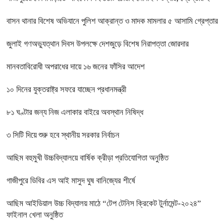
বাসন থানার বিশেষ অভিযানে পুলিশ আক্রান্ত ও মাদক মামলার ৫ আসামি গ্রেপ্তার
জুলাই গণঅভ্যুত্থান দিবস উপলক্ষে দেশজুড়ে বিশেষ নিরাপত্তা জোরদার
মানবতাবিরোধী অপরাধের দায়ে ১৬ জনের ফাঁসির আদেশ
১০ দিনের যুক্তরাষ্ট্র সফরে যাচ্ছেন প্রধানমন্ত্রী
৮১ ঘণ্টার জন্য নিজ এলাকার বাইরে অবস্থান নিষিদ্ধ
৩ সিটি দিয়ে শুরু হবে স্থানীয় সরকার নির্বাচন
আছিম বহুমুখী উচ্চবিদ্যালয়ে বার্ষিক ক্রীড়া প্রতিযোগিতা অনুষ্ঠিত
গাজীপুরে ডিবির এস আই মাসুদ ঘুষ বানিজ্যের শীর্ষে
আছিম আইডিয়াল উচ্চ বিদ্যালয় মাঠে “টেপ টেনিস ক্রিকেট টুর্নামেন্ট-২০২৪”
ফাইনাল খেলা অনুষ্ঠিত