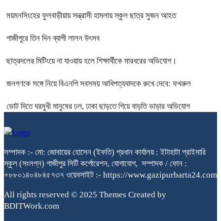
ময়মনসিংহের ফুলবাড়ীয়ায় সন্ত্রাসী হামলায় স্কুল ছাত্র সুজন আহত
গাজীপুরে তিন দিন ব্যাপী লালন উৎসব
ছাত্রদলের মিটিংয়ে না যাওয়ায় হলে শিক্ষার্থীকে মারধরের অভিযোগ।
জনগণকে সঙ্গে নিয়ে বিএনপি সবসময় আধিপত্যবাদকে রুখে দেবে: ফখরুল
ভোট দিতে ঘরমুখী মানুষের ঢল, ঢাকা ছাড়তে গিয়ে বাড়তি ভাড়ার অভিযোগ
সম্পাদক :- মো: জোবায়ের হোসেন (ইফতি) প্রধান কার্যালয় : ইটাহাটা প্রাইমারি
স্কুল (সংলগ্ন) গাজীপুর সিটি কর্পোরেশন, যোগাযোগ, সম্পাদক / ফোন :
+৮৮০১৪০৪৮৪৫৭৩৭ ওয়েবসাইট :- https://www.gazipurbarta24.com
All rights reserved © 2025 Themes Created by
BDITWork.com