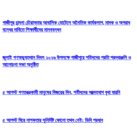
গাজীপুর চান্দনা চৌরাস্তায় আবাসিক হোটেলে অনৈতিক কার্যকলাপ, মাদক ও অপরাধ
বন্ধের দাবিতে শিক্ষার্থীদের মানববন্ধন
জুলাই গণঅভ্যুত্থান দিবস ২০২৬ উপলক্ষে গাজীপুরে শহিদদের প্রতি শ্রদ্ধাঞ্জলি ও
আলোচনা সভা অনুষ্ঠিত
৫ আগস্ট গণতন্ত্রকামী মানুষের বিজয়ের দিন, শহীদদের আত্মত্যাগ বৃথা যায়নি
৫ আগস্ট ঘিরে নাশকতার সুনির্দিষ্ট কোনো তথ্য নেই: ডিবি প্রধান