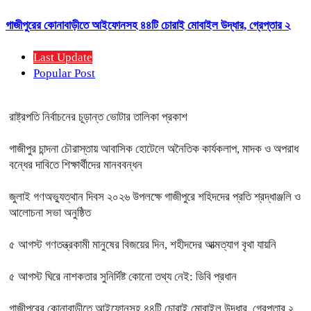
গাজীপুরের কোনাবাড়ীতে আইফোনসহ ৪৪টি চোরাই মোবাইল উদ্ধার, গ্রেপ্তার ২
Last Update
Popular Post
রাষ্ট্রপতি নির্বাচনের চূড়ান্ত ভোটার তালিকা প্রকাশ
গাজীপুর চান্দনা চৌরাস্তায় আবাসিক হোটেলে অনৈতিক কার্যকলাপ, মাদক ও অপরাধ
বন্ধের দাবিতে শিক্ষার্থীদের মানববন্ধন
জুলাই গণঅভ্যুত্থান দিবস ২০২৬ উপলক্ষে গাজীপুরে শহিদদের প্রতি শ্রদ্ধাঞ্জলি ও
আলোচনা সভা অনুষ্ঠিত
৫ আগস্ট গণতন্ত্রকামী মানুষের বিজয়ের দিন, শহীদদের আত্মত্যাগ বৃথা যায়নি
৫ আগস্ট ঘিরে নাশকতার সুনির্দিষ্ট কোনো তথ্য নেই: ডিবি প্রধান
গাজীপুরের কোনাবাড়ীতে আইফোনসহ ৪৪টি চোরাই মোবাইল উদ্ধার, গ্রেপ্তার ২