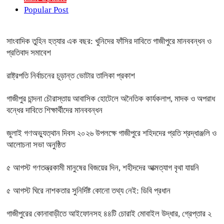
Popular Post
সাংবাদিক তুহিন হত্যার এক বছর: খুনিদের ফাঁসির দাবিতে গাজীপুরে মানববন্ধন ও
প্রতিবাদ সমাবেশ
রাষ্ট্রপতি নির্বাচনের চূড়ান্ত ভোটার তালিকা প্রকাশ
গাজীপুর চান্দনা চৌরাস্তায় আবাসিক হোটেলে অনৈতিক কার্যকলাপ, মাদক ও অপরাধ
বন্ধের দাবিতে শিক্ষার্থীদের মানববন্ধন
জুলাই গণঅভ্যুত্থান দিবস ২০২৬ উপলক্ষে গাজীপুরে শহিদদের প্রতি শ্রদ্ধাঞ্জলি ও
আলোচনা সভা অনুষ্ঠিত
৫ আগস্ট গণতন্ত্রকামী মানুষের বিজয়ের দিন, শহীদদের আত্মত্যাগ বৃথা যায়নি
৫ আগস্ট ঘিরে নাশকতার সুনির্দিষ্ট কোনো তথ্য নেই: ডিবি প্রধান
গাজীপুরের কোনাবাড়ীতে আইফোনসহ ৪৪টি চোরাই মোবাইল উদ্ধার, গ্রেপ্তার ২