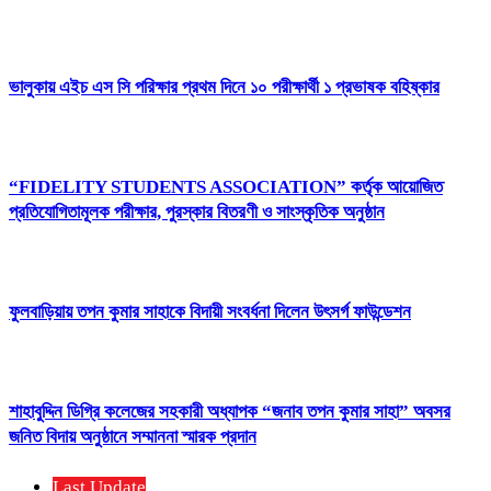
ভালুকায় এইচ এস সি পরিক্ষার প্রথম দিনে ১০ পরীক্ষার্থী ১ প্রভাষক বহিষ্কার
“FIDELITY STUDENTS ASSOCIATION” কর্তৃক আয়োজিত
প্রতিযোগিতামূলক পরীক্ষার, পুরস্কার বিতরণী ও সাংস্কৃতিক অনুষ্ঠান
ফুলবাড়িয়ায় তপন কুমার সাহাকে বিদায়ী সংবর্ধনা দিলেন উৎসর্গ ফাউন্ডেশন
শাহাবুদ্দিন ডিগ্রি কলেজের সহকারী অধ্যাপক “জনাব তপন কুমার সাহা” অবসর
জনিত বিদায় অনুষ্ঠানে সম্মাননা স্মারক প্রদান
Last Update