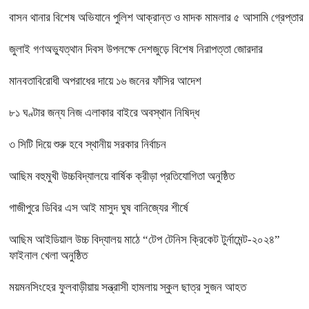
বাসন থানার বিশেষ অভিযানে পুলিশ আক্রান্ত ও মাদক মামলার ৫ আসামি গ্রেপ্তার
জুলাই গণঅভ্যুত্থান দিবস উপলক্ষে দেশজুড়ে বিশেষ নিরাপত্তা জোরদার
মানবতাবিরোধী অপরাধের দায়ে ১৬ জনের ফাঁসির আদেশ
৮১ ঘণ্টার জন্য নিজ এলাকার বাইরে অবস্থান নিষিদ্ধ
৩ সিটি দিয়ে শুরু হবে স্থানীয় সরকার নির্বাচন
আছিম বহুমুখী উচ্চবিদ্যালয়ে বার্ষিক ক্রীড়া প্রতিযোগিতা অনুষ্ঠিত
গাজীপুরে ডিবির এস আই মাসুদ ঘুষ বানিজ্যের শীর্ষে
আছিম আইডিয়াল উচ্চ বিদ্যালয় মাঠে “টেপ টেনিস ক্রিকেট টুর্নামেন্ট-২০২৪”
ফাইনাল খেলা অনুষ্ঠিত
ময়মনসিংহের ফুলবাড়ীয়ায় সন্ত্রাসী হামলায় স্কুল ছাত্র সুজন আহত