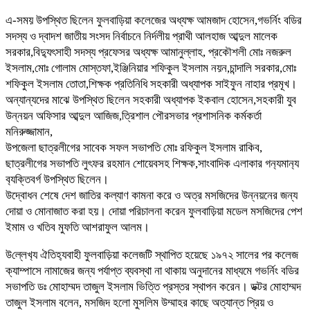
এ-সময় উপস্থিত ছিলেন ফুলবাড়িয়া কলেজের অধ্যক্ষ আমজাদ হোসেন,গভর্নিং বডির
সদস্য ও দ্বাদশ জাতীয় সংসদ নির্বাচনে নির্দলীয় প্রাথী আলহাজ আব্দুল মালেক
সরকার,বিদ্যুৎসাহী সদস্য প্রফেসর অধ্যক্ষ আমানুল্লাহ, প্রকৌশলী মোঃ নজরুল
ইসলাম,মোঃ গোলাম মোস্তফা,ইঞ্জিনিয়ার শফিকুল ইসলাম নয়ন,চান্দালি সরকার,মোঃ
শফিকুল ইসলাম তোতা,শিক্ষক প্রতিনিধি সহকারী অধ্যাপক সাইফুন নাহার প্রমূখ।
অন্যান্যদের মাঝে উপস্থিত ছিলেন সহকারী অধ্যাপক ইকবাল হোসেন,সহকারী যুব
উন্নয়ন অফিসার আব্দুল আজিজ,ত্রিশাল পৌরসভার প্রশাসনিক কর্মকর্তা
মনিরুজ্জামান,
উপজেলা ছাত্রলীগের সাবেক সফল সভাপতি মোঃ রফিকুল ইসলাম রাকিব,
ছাত্রলীগের সভাপতি লুৎফর রহমান শোয়েবসহ শিক্ষক,সাংবাদিক এলাকার গন‌্যমান‌্য
ব‌্যক্তিবর্গ উপস্থিত ছিলেন।
উদ্বোধন শেষে দেশ জাতির কল্যাণ কামনা করে ও অত্র মসজিদের উন্নয়নের জন্য
দোয়া ও মোনাজাত করা হয়। দোয়া পরিচালনা করেন ফুলবাড়িয়া মডেল মসজিদের পেশ
ইমাম ও খতিব মুফতি আশরাফুল আলম।
উ‌ল্লেখ‌্য ঐ‌তিহ‌্যবাহী ফুলবাড়িয়া কলেজটি স্থাপিত হয়েছে ১৯৭২ সালের পর কলেজ
ক্যাম্পাসে নামাজের জন্য পর্যাপ্ত ব্যবস্থা না থাকায় অনুদানের মাধ্যমে গভর্নিং বডির
সভাপতি ডঃ মোহাম্মদ তাজুল ইসলাম ভিত্তি প্রস্তর স্থাপন করেন। ডক্টর মোহাম্মদ
তাজুল ইসলাম বলেন, মসজিদ হলো মুসলিম উম্মাহর কাছে অত্যান্ত প্রিয় ও