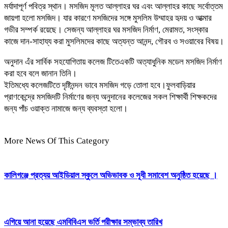
মর্যাদাপূর্ণ পবিত্র স্থান। মসজিদ মূলত আল্লাহর ঘর এবং আল্লাহর কাছে সর্বোত্তম
জায়গা হলো মসজিদ। যার কারণে মসজিদের সঙ্গে মুসলিম উম্মাহর হৃদয় ও আত্মার
গভীর সম্পর্ক রয়েছে। সেজন্য আল্লাহর ঘর মসজিদ নির্মাণ, মেরামত, সংস্কার
কাজে দান-সাহায্য করা মুসলিমদের কাছে অত্যন্ত আনন্দ, গৌরব ও সওয়াবের বিষয়।
অনুদান এঁর সার্বিক সহযোগিতায় কলেজ টিতেএকটি অত্যাধুনিক মডেল মসজিদ নির্মাণ
করা হবে বলে জানান তিনি।
ইতিমধ্যে কলেজটিতে দৃষ্টিনন্দন ভাবে মসজিদ গড়ে তোলা হবে।ফুলবাড়িয়ার
প্রাণকেন্দ্রে মসজিদটি নির্মাণের জন্য অনুদানের কলেজের সকল শিক্ষার্থী শিক্ষকদের
জন্য পাঁচ ওয়াক্ত নামাজে জন্য ব্যবস্তা হলো।
More News Of This Category
কালিগঞ্জে প্রত্যয় আইডিয়াল স্কুলে অভিভাবক ও সূধী সমাবেশ অনুষ্ঠিত হয়েছে ।
এগিয়ে আনা হয়েছে এমবিবিএস ভর্তি পরীক্ষার সম্ভাব্য তারিখ