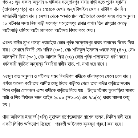
গত ২১ জুন সকাল অনুমান ৯ ঘটিকায় সন্তোষপুর বাবার বাড়ী হতে পূর্বের স্বামীর
(তালাকপ্রাপ্ত) ঘরে তার মেয়েকে দেখার জন্য টাঙ্গাইল জেলার ঘাটাইল থানাধীন
সাগরদিঘী গ্রামে যায়। সেখান থেকে অজ্ঞাতনামা অটোযোগে ফেরার সময় রাত অনুমান
১০ ঘটিকার সময় নিজ বাড়ী সংলগ্ন সন্তোষপুর রাবার বাগান তিন রাস্তার মোড়ে
অটোগাড়ি থামিয়ে অটো চালককে অটোসহ বিদায় করে দেয়।
এরপর বাদীর মুখে গামছা প্যাচাইয়া জোর পূর্বক সন্তোষপুর রাবার বাগানের ভিতর নিয়া
যায়। সেখানে বিবাদী মোঃ শরিফ (৩০), মোঃ শফিকুল ইসলাম ওরফে সফু (৪০), মোঃ
আলমগীর মিয়া (৩০), মোঃ আলাল মিয়া (৩১) জোর পূর্বক পালাক্রমে ধর্ষণ করে।
ধর্ষনকারী ব্যতিত অন্যান্য বিবাদীরা বাদীর হাত, পা, মাথা ধরে রাখে।
২২জুন রাত অনুমান ৩ ঘটিকার সময় বিবাদীগণ বাদীকে ঘটনাস্থলে ফেলে চলে যায়।
ধর্ষিতা অনেক কষ্টে তার আত্মীয় তাজু মিয়ার বাড়ীতে গেলে তারা বাদীর বাড়ীতে সংবাদ
দিলে বাড়ীর লোকজন এসে বাদীকে বাড়ীতে নিয়ে যায়। উক্ত ঘটনায় ফুলবাড়িয়া থানায়
নারী ও শিশু নির্যাতন দমন আইন ২০০০ (সং/০৩) এর ৭/৯(৩) ধারায় মামলা রুজু
হয়।
থানা অফিসার ইনচার্জ (ওসি) মুহাম্মদ রাশেদুজ্জামান রাশেদ বলেন, ভিক্টিম বাদী হয়ে
একটি লিখিত অভিযোগ দিয়েছে। পরবর্তী আইনগত ব্যবস্থা গ্রহণ করা হবে।