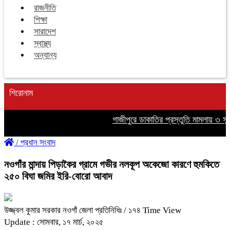
রাজনীতি
শিক্ষা
সারাদেশ
স্বাস্থ্য
অন্যান্য
শিরোনাম
গাজীপুরে ডাকাতির প্রস্তুতি মামলায় ৩ সন্দ
/
প্রধান সংবাদ
নওগাঁর মান্দায় পিড়াকৈর গ্রামে গভীর নলকূপ অকেজো কারণে হুমকিতে
২৫০ বিঘা জমির ইরি-বোরো আবাদ
উজ্জ্বল কুমার সরকার নওগাঁ জেলা প্রতিনিধিঃ
/ ১৭৪ Time View
Update : সোমবার, ১৭ মার্চ, ২০২৫