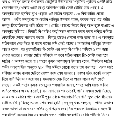
ধরে এ অবস্থা চলছে উপজেলার তেঁতুলিয়া ইউনিয়নের পিড়াকৈর গ্রামের একটি মাঠে
সেচকাজ বন্ধ থাকায় এরই মধ্যে অধিকাংশ জমি ফেটে চৌচির হয়ে গেছে। এ
অবস্থায় চরম হুমকির মুখে পড়েছে ওই মাঠের অন্তত ২৫০ বিঘা জমির বোরো
আবাদ। গভীর নলকূপের অপারেটর শাহিনুর ইসলাম বলেন, কয়েক বছর ধরে গভীর
নলকূপটিতে ঠিকমত পানি উঠছে না। বোরিং পাইপের নিচের কিছু অংশ ছুটে যাওয়ায় এ
অবস্থার সৃষ্টি হয়। বিষয়টি বিএমডিএ কর্তৃপক্ষকে জানালে দফায় দফায় শক্তি কমিয়ে
বৈদ্যুতিক মোটর সরবরাহ করছে। কিন্তু তাতেও কোনো কাজ হচ্ছে না। এ অবস্থায়
সঠিকভাবে সেচ দিতে না পারায় ধানের জমি ফেটে যাচ্ছে। অপারেটর শাহিনুর ইসলাম
আরও বলেন, গত বৃহস্পতিবার রি-বোরিং এর জন্য বিএমডিএ অফিসে ১ লাখ জমা
দেওয়া হয়েছে। বারবার মোটর পরিবর্তন না করে সঠিক সময়ে রিং-বোরিং করা হলে
মাঠের এ অবস্থা হতো না। মাঠের কৃষক আশরাফুল ইসলাম বলেন, পিড়াকৈর মাঠের
গভীর নলকূপ দিয়ে অন্তত ২৫০ বিঘা জমিতে বোরো ধানের চাষ করা হয়। এবার মাঠে
সরিষার আবাদ থাকায় দেরিতে রোপণ কাজ শেষ হয়েছে। এরপর হঠাৎ করেই নলকূপ
দিয়ে পানি উঠা বন্ধ হয়ে যায়। সময়মতো সেচ দিতে না পারায় ধানের জমি ফেটে
গেছে। একই মাঠের কৃষক রতন চন্দ্র প্রামাণিক বলেন, ‘মাঠে আমি সাড়ে ৩ বিঘা
জমিতে ধানের আবাদ করেছি। ধান লাগানোর পর থেকেই পানির সমস্য দেখা দিয়েছে।
এ অবস্থায় মাঠের পাশের একটি পুকুর থেকে শ্যালোমেশিনে পানি তুলে খেত বাঁচানোর
চেষ্টা করেছি। কিন্তু তাতেও শেষ রক্ষা হয়নি। শুধু শুধু খরচ বেড়েছে। পানির অভাবে
ফসল ভালো না হলে চরম ক্ষতির মুখে পড়তে হবে।’এ প্রসঙ্গে বিএমডিএর সহকারী
প্রকৌশলী এসএম মিজানুর রহমান বলেন, গভীর নলকূপটির বোরিং পাইপের নিচের