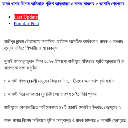
বাসন থানার বিশেষ অভিযানে পুলিশ আক্রান্ত ও মাদক মামলার ৫ আসামি গ্রেপ্তার
Last Update
Popular Post
গাজীপুর চান্দনা চৌরাস্তায় আবাসিক হোটেলে অনৈতিক কার্যকলাপ, মাদক ও অপরাধ
বন্ধের দাবিতে শিক্ষার্থীদের মানববন্ধন
জুলাই গণঅভ্যুত্থান দিবস ২০২৬ উপলক্ষে গাজীপুরে শহিদদের প্রতি শ্রদ্ধাঞ্জলি ও
আলোচনা সভা অনুষ্ঠিত
৫ আগস্ট গণতন্ত্রকামী মানুষের বিজয়ের দিন, শহীদদের আত্মত্যাগ বৃথা যায়নি
৫ আগস্ট ঘিরে নাশকতার সুনির্দিষ্ট কোনো তথ্য নেই: ডিবি প্রধান
গাজীপুরের কোনাবাড়ীতে আইফোনসহ ৪৪টি চোরাই মোবাইল উদ্ধার, গ্রেপ্তার ২
বাসন থানার বিশেষ অভিযানে পুলিশ আক্রান্ত ও মাদক মামলার ৫ আসামি গ্রেপ্তার