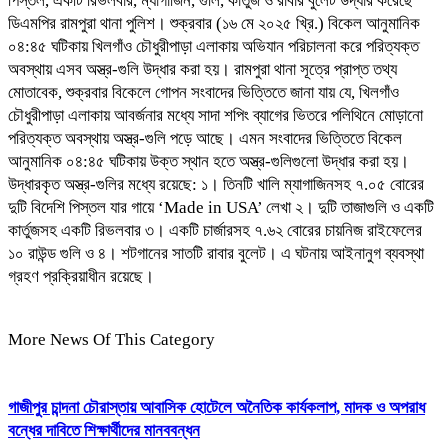
পিস্তল, একটি রিভলবার, ম্যাগাজিন, গুলি, কার্তুজ ও রাবার বুলেট উদ্ধার করেছে
ডিএমপির রামপুরা থানা পুলিশ। শুক্রবার (১৬ মে ২০২৫ খ্রি.) বিকেল আনুমানিক
০৪:৪৫ ঘটিকায় খিলগাঁও চৌধুরীপাড়া এলাকায় অভিযান পরিচালনা করে পরিত্যক্ত
অবস্থায় এসব অস্ত্র-গুলি উদ্ধার করা হয়। রামপুরা থানা সূত্রে প্রাপ্ত তথ্য
মোতাবেক, শুক্রবার বিকেলে গোপন সংবাদের ভিত্তিতে জানা যায় যে, খিলগাঁও
চৌধুরীপাড়া এলাকায় আবর্জনার মধ্যে সাদা শপিং ব্যাগের ভিতরে পলিথিনে মোড়ানো
পরিত্যক্ত অবস্থায় অস্ত্র-গুলি পড়ে আছে। এমন সংবাদের ভিত্তিতে বিকেল
আনুমানিক ০৪:৪৫ ঘটিকায় উক্ত স্থান হতে অস্ত্র-গুলিগুলো উদ্ধার করা হয়।
উদ্ধারকৃত অস্ত্র-গুলির মধ্যে রয়েছে: ১। তিনটি খালি ম্যাগাজিনসহ ৭.০৫ বোরের
দুটি বিদেশি পিস্তল যার গায়ে ‘Made in USA’ লেখা ২। দুটি তাজাগুলি ও একটি
কার্তুজসহ একটি রিভলবার ৩। একটি চার্জারসহ ৭.৬২ বোরের চায়নিজ রাইফেলের
১০ রাউন্ড গুলি ও ৪। শটগানের সাতটি রাবার বুলেট। এ ঘটনায় আইনানুগ ব্যবস্থা
গ্রহণ প্রক্রিয়াধীন রয়েছে।
More News Of This Category
গাজীপুর চান্দনা চৌরাস্তায় আবাসিক হোটেলে অনৈতিক কার্যকলাপ, মাদক ও অপরাধ
বন্ধের দাবিতে শিক্ষার্থীদের মানববন্ধন