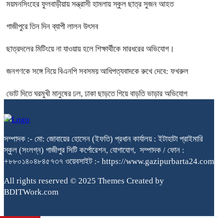
ময়মনসিংহের ফুলবাড়ীয়ায় সন্ত্রাসী হামলায় স্কুল ছাত্র সুজন আহত
গাজীপুরে তিন দিন ব্যাপী লালন উৎসব
ছাত্রদলের মিটিংয়ে না যাওয়ায় হলে শিক্ষার্থীকে মারধরের অভিযোগ।
জনগণকে সঙ্গে নিয়ে বিএনপি সবসময় আধিপত্যবাদকে রুখে দেবে: ফখরুল
ভোট দিতে ঘরমুখী মানুষের ঢল, ঢাকা ছাড়তে গিয়ে বাড়তি ভাড়ার অভিযোগ
সম্পাদক :- মো: জোবায়ের হোসেন (ইফতি) প্রধান কার্যালয় : ইটাহাটা প্রাইমারি
স্কুল (সংলগ্ন) গাজীপুর সিটি কর্পোরেশন, যোগাযোগ, সম্পাদক / ফোন :
+৮৮০১৪০৪৮৪৫৭৩৭ ওয়েবসাইট :- https://www.gazipurbarta24.com
All rights reserved © 2025 Themes Created by
BDITWork.com