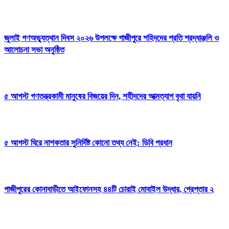
জুলাই গণঅভ্যুত্থান দিবস ২০২৬ উপলক্ষে গাজীপুরে শহিদদের প্রতি শ্রদ্ধাঞ্জলি ও
আলোচনা সভা অনুষ্ঠিত
৫ আগস্ট গণতন্ত্রকামী মানুষের বিজয়ের দিন, শহীদদের আত্মত্যাগ বৃথা যায়নি
৫ আগস্ট ঘিরে নাশকতার সুনির্দিষ্ট কোনো তথ্য নেই: ডিবি প্রধান
গাজীপুরের কোনাবাড়ীতে আইফোনসহ ৪৪টি চোরাই মোবাইল উদ্ধার, গ্রেপ্তার ২