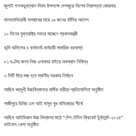
জুলাই গণঅভ্যুত্থান দিবস উপলক্ষে দেশজুড়ে বিশেষ নিরাপত্তা জোরদার
মানবতাবিরোধী অপরাধের দায়ে ১৬ জনের ফাঁসির আদেশ
১০ দিনের যুক্তরাষ্ট্র সফরে যাচ্ছেন প্রধানমন্ত্রী
ভূমি অফিসের ৪ কর্মকর্তা-কর্মচারী সাময়িক বরখাস্ত
৮১ ঘণ্টার জন্য নিজ এলাকার বাইরে অবস্থান নিষিদ্ধ
৩ সিটি দিয়ে শুরু হবে স্থানীয় সরকার নির্বাচন
আছিম বহুমুখী উচ্চবিদ্যালয়ে বার্ষিক ক্রীড়া প্রতিযোগিতা অনুষ্ঠিত
গাজীপুরে ডিবির এস আই মাসুদ ঘুষ বানিজ্যের শীর্ষে
আছিম আইডিয়াল উচ্চ বিদ্যালয় মাঠে “টেপ টেনিস ক্রিকেট টুর্নামেন্ট-২০২৪”
ফাইনাল খেলা অনুষ্ঠিত