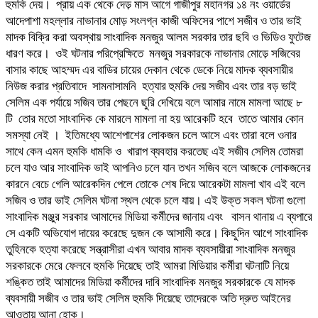
হুমকি দেয়। প্রায় এক থেকে দেড় মাস আগে গাজীপুর মহানগর ১৪ নং ওয়ার্ডের
আদেপাশা মহল্লার নাভানার মোড় সংলগ্ন কাজী অফিসের পাশে সজীব ও তার ভাই
মাদক বিক্রি করা অবস্থায় সাংবাদিক মনজুর আলম সরকার তার ছবি ও ভিডিও ফুটেজ
ধারণ করে। ওই ঘটনার পরিপ্রেক্ষিতে মনজুর সরকারকে নাভানার মোড়ে সজিবের
বাসার কাছে আহম্মদ এর বাডির চায়ের দেকান থেকে ডেকে নিয়ে মাদক ব্যবসায়ীর
নিউজ করার প্রতিবাদে সামনাসামনি হত্যার হুমকি দেয় সজীব এবং তার বড় ভাই
সেলিম এক পর্যায়ে সজিব তার পেছনে ছুরি দেখিয়ে বলে আমার নামে মামলা আছে ৮
টি তোর মতো সাংবাদিক কে মারলে মামলা না হয় আরেকটি হবে তাতে আমার কোন
সমস্যা নেই । ইতিমধ্যে আশেপাশের লোকজন চলে আসে এবং তারা বলে ওনার
সাথে কেন এমন হুমকি ধামকি ও খারাপ ব্যবহার করতেছ এই সজীব সেলিম তোমরা
চলে যাও আর সাংবাদিক ভাই আপনিও চলে যান তখন সজিব বলে আজকে লোকজনের
কারনে বেচে গেলি আরেকদিন পেলে তোকে শেষ দিয়ে আরেকটা মামলা খাব এই বলে
সজিব ও তার ভাই সেলিম ঘটনা স্থল থেকে চলে যায়। এই উক্ত সকল ঘটনা গুলো
সাংবাদিক মঞ্জুর সরকার আমাদের মিডিয়া কর্মীদের জানায় এবং বাসন থানায় এ ব্যপারে
সে একটি অভিযোগ দায়ের করেছে দুজন কে আসামী করে। কিছুদিন আগে সাংবাদিক
তুহিনকে হত্যা করেছে সন্ত্রাসীরা এখন আবার মাদক ব্যবসায়ীরা সাংবাদিক মনজুর
সরকারকে মেরে ফেলবে হুমকি দিয়েছে তাই আমরা মিডিয়ার কর্মীরা ঘটনাটি নিয়ে
শঙ্কিত তাই আমাদের মিডিয়া কর্মীদের দাবি সাংবাদিক মনজুর সরকারকে যে মাদক
ব্যবসায়ী সজীব ও তার ভাই সেলিম হুমকি দিয়েছে তাদেরকে অতি দ্রুত আইনের
আওতায় আনা হোক। ­