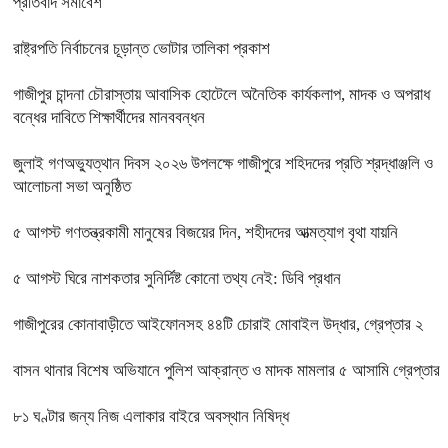
প্রতিবাদ সমাবেশ
রাষ্ট্রপতি নির্বাচনের চূড়ান্ত ভোটার তালিকা প্রকাশ
গাজীপুর চান্দনা চৌরাস্তায় আবাসিক হোটেলে অনৈতিক কার্যকলাপ, মাদক ও অপরাধ
বন্ধের দাবিতে শিক্ষার্থীদের মানববন্ধন
জুলাই গণঅভ্যুত্থান দিবস ২০২৬ উপলক্ষে গাজীপুরে শহিদদের প্রতি শ্রদ্ধাঞ্জলি ও
আলোচনা সভা অনুষ্ঠিত
৫ আগস্ট গণতন্ত্রকামী মানুষের বিজয়ের দিন, শহীদদের আত্মত্যাগ বৃথা যায়নি
৫ আগস্ট ঘিরে নাশকতার সুনির্দিষ্ট কোনো তথ্য নেই: ডিবি প্রধান
গাজীপুরের কোনাবাড়ীতে আইফোনসহ ৪৪টি চোরাই মোবাইল উদ্ধার, গ্রেপ্তার ২
বাসন থানার বিশেষ অভিযানে পুলিশ আক্রান্ত ও মাদক মামলার ৫ আসামি গ্রেপ্তার
৮১ ঘণ্টার জন্য নিজ এলাকার বাইরে অবস্থান নিষিদ্ধ