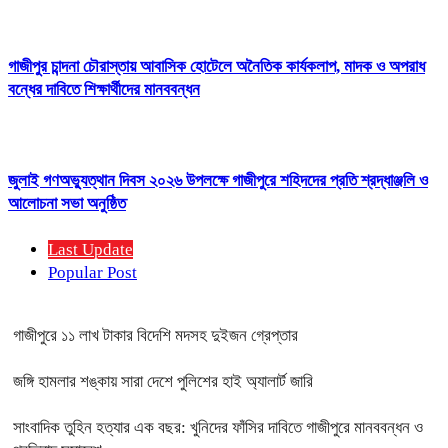
গাজীপুর চান্দনা চৌরাস্তায় আবাসিক হোটেলে অনৈতিক কার্যকলাপ, মাদক ও অপরাধ
বন্ধের দাবিতে শিক্ষার্থীদের মানববন্ধন
জুলাই গণঅভ্যুত্থান দিবস ২০২৬ উপলক্ষে গাজীপুরে শহিদদের প্রতি শ্রদ্ধাঞ্জলি ও
আলোচনা সভা অনুষ্ঠিত
Last Update
Popular Post
গাজীপুরে ১১ লাখ টাকার বিদেশি মদসহ দুইজন গ্রেপ্তার
জঙ্গি হামলার শঙ্কায় সারা দেশে পুলিশের হাই অ্যালার্ট জারি
সাংবাদিক তুহিন হত্যার এক বছর: খুনিদের ফাঁসির দাবিতে গাজীপুরে মানববন্ধন ও