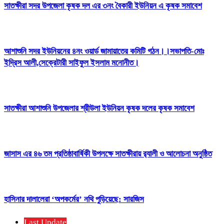
সাতক্ষীরা সদর উপজেলা কৃষক দল এর ৩নং বৈকারী ইউনিয়ন এ কৃষক সমাবেশ
আশাশুনি সদর ইউনিয়নের ৪নং ওয়ার্ড জামায়াতের কমিটি গঠন।।সভাপতি-মোঃ
ইদ্রিস আলী,সেক্রেটারী সাইফুল ইসলাম মনোনীত।
সাতক্ষীরা আশাশুনি উপজেলার শ্রীউলা ইউনিয়ন কৃষক দলের কৃষক সমাবেশ
জাসাস এর ৪৬ তম প্রতিষ্ঠাবার্ষিকী উপলক্ষে সাতক্ষীরায় র‍্যালী ও আলোচনা অনুষ্ঠিত
হাসিনার দালালেরা ‘অপকর্মের’ নথি পুড়িয়েছে: সারজিস
Last Update