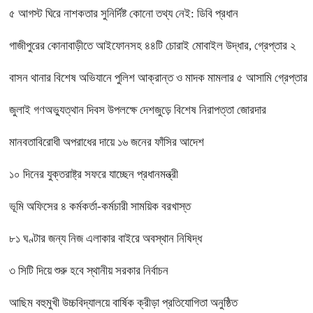
৫ আগস্ট ঘিরে নাশকতার সুনির্দিষ্ট কোনো তথ্য নেই: ডিবি প্রধান
গাজীপুরের কোনাবাড়ীতে আইফোনসহ ৪৪টি চোরাই মোবাইল উদ্ধার, গ্রেপ্তার ২
বাসন থানার বিশেষ অভিযানে পুলিশ আক্রান্ত ও মাদক মামলার ৫ আসামি গ্রেপ্তার
জুলাই গণঅভ্যুত্থান দিবস উপলক্ষে দেশজুড়ে বিশেষ নিরাপত্তা জোরদার
মানবতাবিরোধী অপরাধের দায়ে ১৬ জনের ফাঁসির আদেশ
১০ দিনের যুক্তরাষ্ট্র সফরে যাচ্ছেন প্রধানমন্ত্রী
ভূমি অফিসের ৪ কর্মকর্তা-কর্মচারী সাময়িক বরখাস্ত
৮১ ঘণ্টার জন্য নিজ এলাকার বাইরে অবস্থান নিষিদ্ধ
৩ সিটি দিয়ে শুরু হবে স্থানীয় সরকার নির্বাচন
আছিম বহুমুখী উচ্চবিদ্যালয়ে বার্ষিক ক্রীড়া প্রতিযোগিতা অনুষ্ঠিত