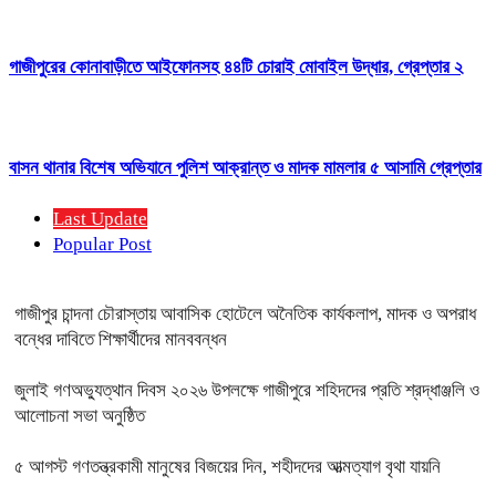
গাজীপুরের কোনাবাড়ীতে আইফোনসহ ৪৪টি চোরাই মোবাইল উদ্ধার, গ্রেপ্তার ২
বাসন থানার বিশেষ অভিযানে পুলিশ আক্রান্ত ও মাদক মামলার ৫ আসামি গ্রেপ্তার
Last Update
Popular Post
গাজীপুর চান্দনা চৌরাস্তায় আবাসিক হোটেলে অনৈতিক কার্যকলাপ, মাদক ও অপরাধ
বন্ধের দাবিতে শিক্ষার্থীদের মানববন্ধন
জুলাই গণঅভ্যুত্থান দিবস ২০২৬ উপলক্ষে গাজীপুরে শহিদদের প্রতি শ্রদ্ধাঞ্জলি ও
আলোচনা সভা অনুষ্ঠিত
৫ আগস্ট গণতন্ত্রকামী মানুষের বিজয়ের দিন, শহীদদের আত্মত্যাগ বৃথা যায়নি