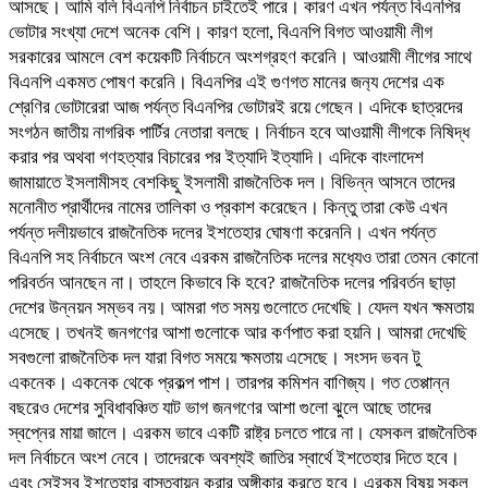
আসছে। আমি বলি বিএনপি নির্বাচন চাইতেই পারে। কারণ এখন পর্যন্ত বিএনপির
ভোটার সংখ্যা দেশে অনেক বেশি। কারণ হলো, বিএনপি বিগত আওয়ামী লীগ
সরকারের আমলে বেশ কয়েকটি নির্বাচনে অংশগ্রহণ করেনি। আওয়ামী লীগের সাথে
বিএনপি একমত পোষণ করেনি। বিএনপির এই গুণগত মানের জন‍্য দেশের এক
শ্রেণির ভোটারেরা আজ পর্যন্ত বিএনপির ভোটারই রয়ে গেছেন। এদিকে ছাত্রদের
সংগঠন জাতীয় নাগরিক পার্টির নেতারা বলছে। নির্বাচন হবে আওয়ামী লীগকে নিষিদ্ধ
করার পর অথবা গণহত্যার বিচারের পর ইত্যাদি ইত্যাদি। এদিকে বাংলাদেশ
জামায়াতে ইসলামীসহ বেশকিছু ইসলামী রাজনৈতিক দল। বিভিন্ন আসনে তাদের
মনোনীত প্রার্থীদের নামের তালিকা ও প্রকাশ করেছেন। কিন্তু তারা কেউ এখন
পর্যন্ত দলীয়ভাবে রাজনৈতিক দলের ইশতেহার ঘোষণা করেননি। এখন পর্যন্ত
বিএনপি সহ নির্বাচনে অংশ নেবে এরকম রাজনৈতিক দলের মধ‍্যেও তারা তেমন কোনো
পরিবর্তন আনছেন না। তাহলে কিভাবে কি হবে? রাজনৈতিক দলের পরিবর্তন ছাড়া
দেশের উন্নয়ন সম্ভব নয়। আমরা গত সময় গুলোতে দেখেছি। যেদল যখন ক্ষমতায়
এসেছে। তখনই জনগণের আশা গুলোকে আর কর্ণপাত করা হয়নি। আমরা দেখেছি
সবগুলো রাজনৈতিক দল যারা বিগত সময়ে ক্ষমতায় এসেছে। সংসদ ভবন টু
একনেক। একনেক থেকে প্রকল্প পাশ। তারপর কমিশন বাণিজ্য। গত তেপ্পান্ন
বছরেও দেশের সুবিধাবঞ্চিত যাট ভাগ জনগণের আশা গুলো ঝুলে আছে তাদের
স্বপ্নের মায়া জালে। এরকম ভাবে একটি রাষ্ট্র চলতে পারে না। যেসকল রাজনৈতিক
দল নির্বাচনে অংশ নেবে। তাদেরকে অবশ্যই জাতির স্বার্থে ইশতেহার দিতে হবে।
এবং সেইসব ইশতেহার বাস্তবায়ন করার অঙ্গীকার করতে হবে। এরকম বিষয় সকল