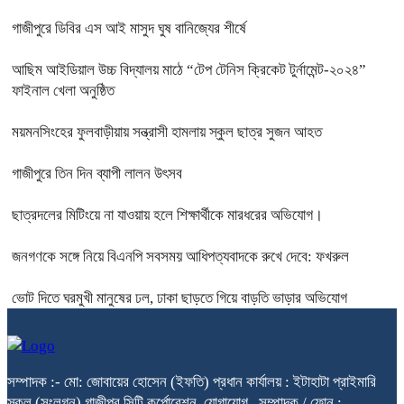
গাজীপুরে ডিবির এস আই মাসুদ ঘুষ বানিজ্যের শীর্ষে
আছিম আইডিয়াল উচ্চ বিদ্যালয় মাঠে “টেপ টেনিস ক্রিকেট টুর্নামেন্ট-২০২৪”
ফাইনাল খেলা অনুষ্ঠিত
ময়মনসিংহের ফুলবাড়ীয়ায় সন্ত্রাসী হামলায় স্কুল ছাত্র সুজন আহত
গাজীপুরে তিন দিন ব্যাপী লালন উৎসব
ছাত্রদলের মিটিংয়ে না যাওয়ায় হলে শিক্ষার্থীকে মারধরের অভিযোগ।
জনগণকে সঙ্গে নিয়ে বিএনপি সবসময় আধিপত্যবাদকে রুখে দেবে: ফখরুল
ভোট দিতে ঘরমুখী মানুষের ঢল, ঢাকা ছাড়তে গিয়ে বাড়তি ভাড়ার অভিযোগ
সম্পাদক :- মো: জোবায়ের হোসেন (ইফতি) প্রধান কার্যালয় : ইটাহাটা প্রাইমারি
স্কুল (সংলগ্ন) গাজীপুর সিটি কর্পোরেশন, যোগাযোগ, সম্পাদক / ফোন :