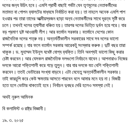
দলের জন‍্য উচিৎ হবে। এমপি প্রার্থী বাছাই পর্বটা যেন তৃণমূলের নেতাকর্মীদের
মতামত বা গোপন ব‍্যালটের মাধ‍্যমে নির্বাচিত করা হয়। তা নাহলে অনেক এমপি পাশ
হওয়ার পর তারা তাদের আত্মীয়স্বজন ছাড়া অন‍্য নেতাকর্মীদের সাথে দূরত্ব সৃষ্টি করে
চলে। তখনই দলের ত‍্যাগীরা বঞ্চিত হয়। তারপর দলের ভিত্তি দুর্বল হয়ে পরে। যার
বড় প্রমাণ দুষ্ট আওয়ামী লীগ। আর বতর্মান সরকার। বতর্মানে দেশের কোন
রাজনৈতিক দলের শত্রু নয়। অন্তর্বর্তীকালীন সরকারের সাথে সব দলের ভালো
সম্পর্ক রয়েছে। যার ফলে বতর্মান সরকার আরেকটু সংস্কার করুক। দুটি বছর তারা
থাকুক। ড. মুহাম্মদ ইউনূস যথেষ্ট যোগ্য ব‍্যক্তি। তিনি অবশ্যই ভালো কিছু করার
চেষ্টা করবেন। আর যেসকল রাজনৈতিক দলগুলো নির্বাচনে যাবেন। আপনারাও নিজের
দলকে আরো শক্তিশালী করে গড়ে তুলুন। যার যার দলকে যত বেশি শক্তিশালী
করবেন। ততই ভোটারের সংখ্যা বাড়বে। এটা যেহেতু অন্তর্বর্তীকালীন সরকার।
তাই কারচুপি করে কেউ ক্ষমতায় আসতে পারবেন বলে আমার মনে হয় না। বিজয়ী
হতে হলে ভোটার থাকতেই হবে। নির্বাচন দুবছর দেরি হলেও সমস্যা নেই।
অথই নূরুল আমিনক
বি কলামিস্ট ও রাষ্ট্র বিজ্ঞানী।
১৯. ৩. ২০২৫