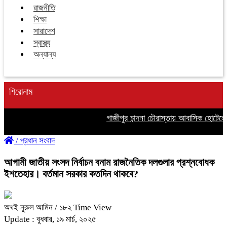
রাজনীতি
শিক্ষা
সারাদেশ
স্বাস্থ্য
অন্যান্য
শিরোনাম
গাজীপুর চান্দনা চৌরাস্তায় আবাসিক হোটেলে অ
/
প্রধান সংবাদ
আগামী জাতীয় সংসদ নির্বাচন বনাম রাজনৈতিক দলগুলার প্রশ্নবোধক
ইশতেহার। বর্তমান সরকার কতদিন থাকবে?
অথই নূরুল আমিন
/ ১৮২ Time View
Update : বুধবার, ১৯ মার্চ, ২০২৫