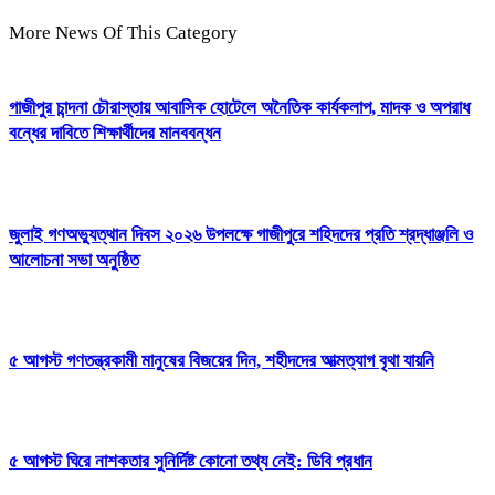
More News Of This Category
গাজীপুর চান্দনা চৌরাস্তায় আবাসিক হোটেলে অনৈতিক কার্যকলাপ, মাদক ও অপরাধ
বন্ধের দাবিতে শিক্ষার্থীদের মানববন্ধন
জুলাই গণঅভ্যুত্থান দিবস ২০২৬ উপলক্ষে গাজীপুরে শহিদদের প্রতি শ্রদ্ধাঞ্জলি ও
আলোচনা সভা অনুষ্ঠিত
৫ আগস্ট গণতন্ত্রকামী মানুষের বিজয়ের দিন, শহীদদের আত্মত্যাগ বৃথা যায়নি
৫ আগস্ট ঘিরে নাশকতার সুনির্দিষ্ট কোনো তথ্য নেই: ডিবি প্রধান