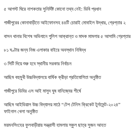
৫ আগস্ট ঘিরে নাশকতার সুনির্দিষ্ট কোনো তথ্য নেই: ডিবি প্রধান
গাজীপুরের কোনাবাড়ীতে আইফোনসহ ৪৪টি চোরাই মোবাইল উদ্ধার, গ্রেপ্তার ২
বাসন থানার বিশেষ অভিযানে পুলিশ আক্রান্ত ও মাদক মামলার ৫ আসামি গ্রেপ্তার
৮১ ঘণ্টার জন্য নিজ এলাকার বাইরে অবস্থান নিষিদ্ধ
৩ সিটি দিয়ে শুরু হবে স্থানীয় সরকার নির্বাচন
আছিম বহুমুখী উচ্চবিদ্যালয়ে বার্ষিক ক্রীড়া প্রতিযোগিতা অনুষ্ঠিত
গাজীপুরে ডিবির এস আই মাসুদ ঘুষ বানিজ্যের শীর্ষে
আছিম আইডিয়াল উচ্চ বিদ্যালয় মাঠে “টেপ টেনিস ক্রিকেট টুর্নামেন্ট-২০২৪”
ফাইনাল খেলা অনুষ্ঠিত
ময়মনসিংহের ফুলবাড়ীয়ায় সন্ত্রাসী হামলায় স্কুল ছাত্র সুজন আহত