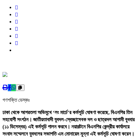
গণশক্তি ডেস্কঃ
ঢাকা থেকে আগরতলা অভিমুখে ‘লং মার্চে’র কর্মসূচি ঘোষণা করেছে, বিএনপির তিন
সহযোগী সংগঠন। জাতীয়তাবাদী যুবদল-স্বেচ্ছাসেবক দল ও ছাত্রদল আগামী বুধবার
(১১ ডিসেম্বর) এই কর্মসূচি পালন করবে। নয়াপল্টনে বিএনপির কেন্দ্রীয় কার্যালয়ে
সংবাদ সম্মেলনে যুবদলের সভাপতি এম মোনায়েম মুন্না এই কর্মসূচি ঘোষণা করেন।