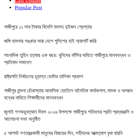
Last Update
Popular Post
গাজীপুরে ১১ লাখ টাকার বিদেশি মদসহ দুইজন গ্রেপ্তার
জঙ্গি হামলার শঙ্কায় সারা দেশে পুলিশের হাই অ্যালার্ট জারি
সাংবাদিক তুহিন হত্যার এক বছর: খুনিদের ফাঁসির দাবিতে গাজীপুরে মানববন্ধন ও
প্রতিবাদ সমাবেশ
রাষ্ট্রপতি নির্বাচনের চূড়ান্ত ভোটার তালিকা প্রকাশ
গাজীপুর চান্দনা চৌরাস্তায় আবাসিক হোটেলে অনৈতিক কার্যকলাপ, মাদক ও অপরাধ
বন্ধের দাবিতে শিক্ষার্থীদের মানববন্ধন
জুলাই গণঅভ্যুত্থান দিবস ২০২৬ উপলক্ষে গাজীপুরে শহিদদের প্রতি শ্রদ্ধাঞ্জলি ও
আলোচনা সভা অনুষ্ঠিত
৫ আগস্ট গণতন্ত্রকামী মানুষের বিজয়ের দিন, শহীদদের আত্মত্যাগ বৃথা যায়নি