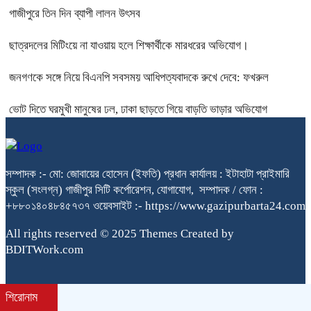
গাজীপুরে তিন দিন ব্যাপী লালন উৎসব
ছাত্রদলের মিটিংয়ে না যাওয়ায় হলে শিক্ষার্থীকে মারধরের অভিযোগ।
জনগণকে সঙ্গে নিয়ে বিএনপি সবসময় আধিপত্যবাদকে রুখে দেবে: ফখরুল
ভোট দিতে ঘরমুখী মানুষের ঢল, ঢাকা ছাড়তে গিয়ে বাড়তি ভাড়ার অভিযোগ
সম্পাদক :- মো: জোবায়ের হোসেন (ইফতি) প্রধান কার্যালয় : ইটাহাটা প্রাইমারি
স্কুল (সংলগ্ন) গাজীপুর সিটি কর্পোরেশন, যোগাযোগ, সম্পাদক / ফোন :
+৮৮০১৪০৪৮৪৫৭৩৭ ওয়েবসাইট :- https://www.gazipurbarta24.com
All rights reserved © 2025 Themes Created by
BDITWork.com
শিরোনাম
bdit.com.bd