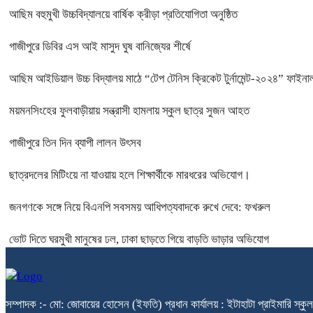
আছিম বহুমুখী উচ্চবিদ্যালয়ে বার্ষিক ক্রীড়া প্রতিযোগিতা অনুষ্ঠিত
গাজীপুরে ডিবির এস আই মাসুদ ঘুষ বানিজ্যের শীর্ষে
আছিম আইডিয়াল উচ্চ বিদ্যালয় মাঠে “টেপ টেনিস ক্রিকেট টুর্নামেন্ট-২০২৪” ফাইনাল
ময়মনসিংহের ফুলবাড়ীয়ায় সন্ত্রাসী হামলায় স্কুল ছাত্র সুজন আহত
গাজীপুরে তিন দিন ব্যাপী লালন উৎসব
ছাত্রদলের মিটিংয়ে না যাওয়ায় হলে শিক্ষার্থীকে মারধরের অভিযোগ।
জনগণকে সঙ্গে নিয়ে বিএনপি সবসময় আধিপত্যবাদকে রুখে দেবে: ফখরুল
ভোট দিতে ঘরমুখী মানুষের ঢল, ঢাকা ছাড়তে গিয়ে বাড়তি ভাড়ার অভিযোগ
সম্পাদক :- মো: জোবায়ের হোসেন (ইফতি) প্রধান কার্যালয় : ইটাহাটা প্রাইম