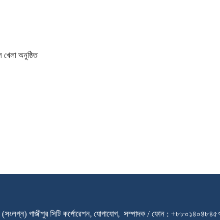
 খেলা অনুষ্ঠিত
ারি স্কুল (সংলগ্ন) গাজীপুর সিটি কর্পোরেশন, যোগাযোগ, সম্পাদক / ফোন : +৮৮০