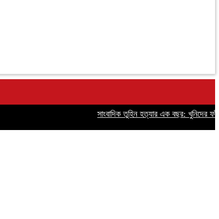
সাংবাদিক তুহিন হত্যার এক বছর: খুনিদের ফাঁসির দ