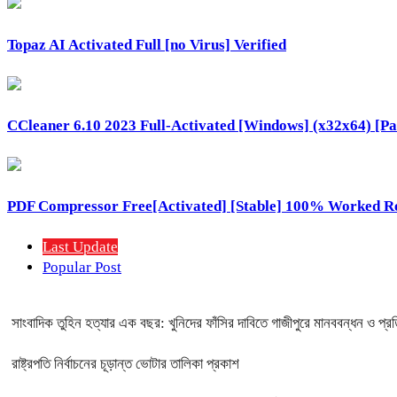
Topaz AI Activated Full [no Virus] Verified
CCleaner 6.10 2023 Full-Activated [Windows] (x32x64) [Pa
PDF Compressor Free[Activated] [Stable] 100% Worked R
Last Update
Popular Post
সাংবাদিক তুহিন হত্যার এক বছর: খুনিদের ফাঁসির দাবিতে গাজীপুরে মানববন্ধন ও প্র
রাষ্ট্রপতি নির্বাচনের চূড়ান্ত ভোটার তালিকা প্রকাশ