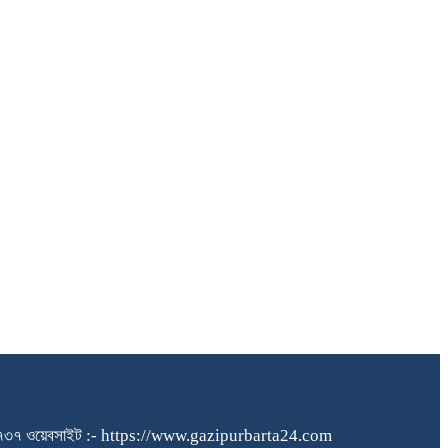
১৪০৪৮৪৫৭৩৭ ওয়েবসাইট :- https://www.gazipurbarta24.com