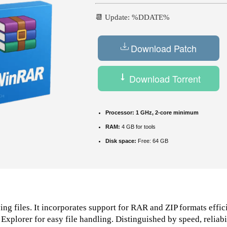
📆 Update: %DDATE%
Download Patch
Download Torrent
Processor:
1 GHz, 2-core minimum
RAM:
4 GB for tools
Disk space:
Free: 64 GB
files. It incorporates support for RAR and ZIP formats efficie
lorer for easy file handling. Distinguished by speed, reliabili