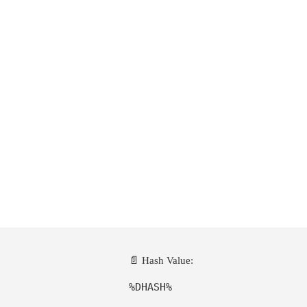
📄 Hash Value:
%DHASH%