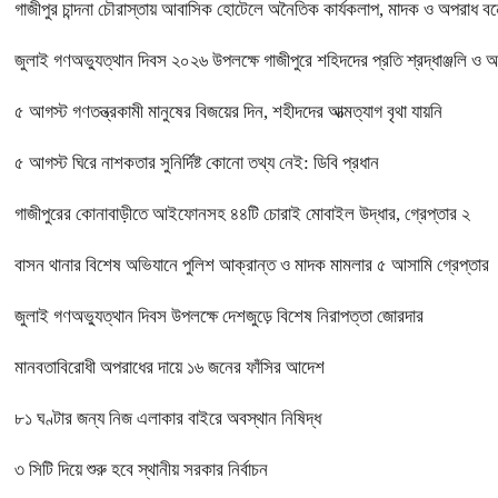
গাজীপুর চান্দনা চৌরাস্তায় আবাসিক হোটেলে অনৈতিক কার্যকলাপ, মাদক ও অপরাধ বন্ধে
জুলাই গণঅভ্যুত্থান দিবস ২০২৬ উপলক্ষে গাজীপুরে শহিদদের প্রতি শ্রদ্ধাঞ্জলি ও 
৫ আগস্ট গণতন্ত্রকামী মানুষের বিজয়ের দিন, শহীদদের আত্মত্যাগ বৃথা যায়নি
৫ আগস্ট ঘিরে নাশকতার সুনির্দিষ্ট কোনো তথ্য নেই: ডিবি প্রধান
গাজীপুরের কোনাবাড়ীতে আইফোনসহ ৪৪টি চোরাই মোবাইল উদ্ধার, গ্রেপ্তার ২
বাসন থানার বিশেষ অভিযানে পুলিশ আক্রান্ত ও মাদক মামলার ৫ আসামি গ্রেপ্তার
জুলাই গণঅভ্যুত্থান দিবস উপলক্ষে দেশজুড়ে বিশেষ নিরাপত্তা জোরদার
মানবতাবিরোধী অপরাধের দায়ে ১৬ জনের ফাঁসির আদেশ
৮১ ঘণ্টার জন্য নিজ এলাকার বাইরে অবস্থান নিষিদ্ধ
৩ সিটি দিয়ে শুরু হবে স্থানীয় সরকার নির্বাচন