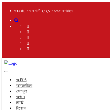
শুক্রবার, ০৭ অগাস্ট ২০২৬, ০৯:১৫ অপরাহ্ন
Toggle
navigation
অর্থনীতি
আন্তর্জাতিক
খেলাধুলা
অপরাধ
চাকরি
বিনোদন