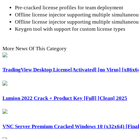
Pre-cracked license profiles for team deployment
Offline license injector supporting multiple simultaneou
Offline license injector supporting multiple simultaneou
Keygen tool with support for custom license types
More News Of This Category
TradingView Desktop License[Activated] [no Virus] [x86x
Lumion 2022 Crack + Product Key [Full] [Clean] 2025
VNC Server Premium Cracked Windows 10 (x32x64) [Final