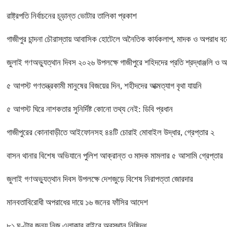
রাষ্ট্রপতি নির্বাচনের চূড়ান্ত ভোটার তালিকা প্রকাশ
গাজীপুর চান্দনা চৌরাস্তায় আবাসিক হোটেলে অনৈতিক কার্যকলাপ, মাদক ও অপরাধ বন্ধে
জুলাই গণঅভ্যুত্থান দিবস ২০২৬ উপলক্ষে গাজীপুরে শহিদদের প্রতি শ্রদ্ধাঞ্জলি ও 
৫ আগস্ট গণতন্ত্রকামী মানুষের বিজয়ের দিন, শহীদদের আত্মত্যাগ বৃথা যায়নি
৫ আগস্ট ঘিরে নাশকতার সুনির্দিষ্ট কোনো তথ্য নেই: ডিবি প্রধান
গাজীপুরের কোনাবাড়ীতে আইফোনসহ ৪৪টি চোরাই মোবাইল উদ্ধার, গ্রেপ্তার ২
বাসন থানার বিশেষ অভিযানে পুলিশ আক্রান্ত ও মাদক মামলার ৫ আসামি গ্রেপ্তার
জুলাই গণঅভ্যুত্থান দিবস উপলক্ষে দেশজুড়ে বিশেষ নিরাপত্তা জোরদার
মানবতাবিরোধী অপরাধের দায়ে ১৬ জনের ফাঁসির আদেশ
৮১ ঘণ্টার জন্য নিজ এলাকার বাইরে অবস্থান নিষিদ্ধ