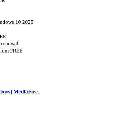
ems
indows 10 2025
REE
e renewal
emium FREE
dows] MediaFire