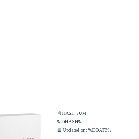
🖹 HASH-SUM:
%DHASH%
📅 Updated on: %DDATE%