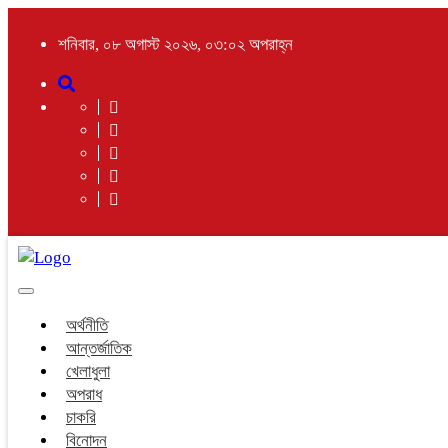
শনিবার, ০৮ অগাস্ট ২০২৬, ০৩:০২ অপরাহ্ন
Toggle
navigation
অর্থনীতি
আন্তর্জাতিক
খেলাধুলা
অপরাধ
চাকরি
বিনোদন