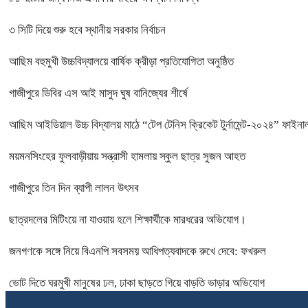
৩ সিটি দিয়ে শুরু হবে স্থানীয় সরকার নির্বাচন
আছিম বহুমুখী উচ্চবিদ্যালয়ে বার্ষিক ক্রীড়া প্রতিযোগিতা অনুষ্ঠিত
গাজীপুরে ডিবির এস আই মাসুদ ঘুষ বানিজ্যের শীর্ষে
আছিম আইডিয়াল উচ্চ বিদ্যালয় মাঠে “টেপ টেনিস ক্রিকেট টুর্নামেন্ট-২০২৪” ফাইনাল
ময়মনসিংহের ফুলবাড়ীয়ায় সন্ত্রাসী হামলায় স্কুল ছাত্র সুজন আহত
গাজীপুরে তিন দিন ব্যাপী লালন উৎসব
ছাত্রদলের মিটিংয়ে না যাওয়ায় হলে শিক্ষার্থীকে মারধরের অভিযোগ।
জনগণকে সঙ্গে নিয়ে বিএনপি সবসময় আধিপত্যবাদকে রুখে দেবে: ফখরুল
ভোট দিতে ঘরমুখী মানুষের ঢল, ঢাকা ছাড়তে গিয়ে বাড়তি ভাড়ার অভিযোগ