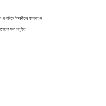
র দাবিতে শিক্ষার্থীদের মানববন্ধন
আলোচনা সভা অনুষ্ঠিত