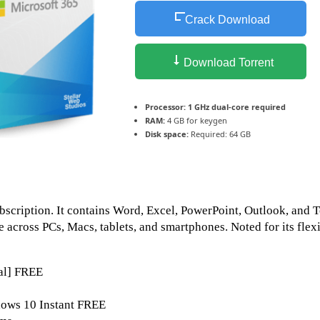
Crack Download
Download Torrent
Processor:
1 GHz dual-core required
RAM:
4 GB for keygen
Disk space:
Required: 64 GB
bscription. It contains Word, Excel, PowerPoint, Outlook, and 
e across PCs, Macs, tablets, and smartphones. Noted for its flex
nal] FREE
dows 10 Instant FREE