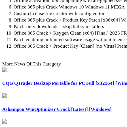
Offline activation tool compatible with air-gapped syst
Office 365 plus Crack Windows 10 Windows 11 MEGA
Custom license file creator with config editor
Office 365 plus Crack + Product Key Patch [x86x64] W
Patch-only downloads – skip bulky installers
Office 365 Crack + Keygen Clean (x64) [Final] 2025 F
Patch enabling unlimited software usage without licens
Office 365 Crack + Product Key [Clean] [no Virus] Pr
More News Of This Category
CQG QTrader Desktop Portable for PC Full [x32x64] [Win
Ashampoo WinOptimizer Crack [Latest] [Windows]