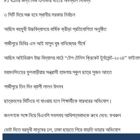
৮১ ঘণ্টার জন্য নিজ এলাকার বাইরে অবস্থান নিষিদ্ধ
৩ সিটি দিয়ে শুরু হবে স্থানীয় সরকার নির্বাচন
আছিম বহুমুখী উচ্চবিদ্যালয়ে বার্ষিক ক্রীড়া প্রতিযোগিতা অনুষ্ঠিত
গাজীপুরে ডিবির এস আই মাসুদ ঘুষ বানিজ্যের শীর্ষে
আছিম আইডিয়াল উচ্চ বিদ্যালয় মাঠে “টেপ টেনিস ক্রিকেট টুর্নামেন্ট-২০২৪” ফাইনাল
ময়মনসিংহের ফুলবাড়ীয়ায় সন্ত্রাসী হামলায় স্কুল ছাত্র সুজন আহত
গাজীপুরে তিন দিন ব্যাপী লালন উৎসব
ছাত্রদলের মিটিংয়ে না যাওয়ায় হলে শিক্ষার্থীকে মারধরের অভিযোগ।
জনগণকে সঙ্গে নিয়ে বিএনপি সবসময় আধিপত্যবাদকে রুখে দেবে: ফখরুল
ভোট দিতে ঘরমুখী মানুষের ঢল, ঢাকা ছাড়তে গিয়ে বাড়তি ভাড়ার অভিযোগ