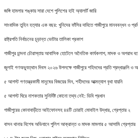
জঙ্গি হামলার শঙ্কায় সারা দেশে পুলিশের হাই অ্যালার্ট জারি
সাংবাদিক তুহিন হত্যার এক বছর: খুনিদের ফাঁসির দাবিতে গাজীপুরে মানববন্ধন ও প্র
রাষ্ট্রপতি নির্বাচনের চূড়ান্ত ভোটার তালিকা প্রকাশ
গাজীপুর চান্দনা চৌরাস্তায় আবাসিক হোটেলে অনৈতিক কার্যকলাপ, মাদক ও অপরাধ বন্ধে
জুলাই গণঅভ্যুত্থান দিবস ২০২৬ উপলক্ষে গাজীপুরে শহিদদের প্রতি শ্রদ্ধাঞ্জলি ও 
৫ আগস্ট গণতন্ত্রকামী মানুষের বিজয়ের দিন, শহীদদের আত্মত্যাগ বৃথা যায়নি
৫ আগস্ট ঘিরে নাশকতার সুনির্দিষ্ট কোনো তথ্য নেই: ডিবি প্রধান
গাজীপুরের কোনাবাড়ীতে আইফোনসহ ৪৪টি চোরাই মোবাইল উদ্ধার, গ্রেপ্তার ২
বাসন থানার বিশেষ অভিযানে পুলিশ আক্রান্ত ও মাদক মামলার ৫ আসামি গ্রেপ্তার