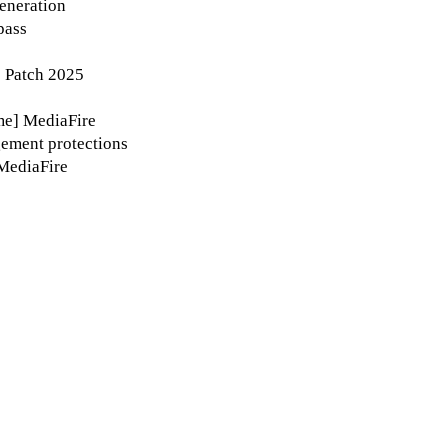
generation
pass
 Patch 2025
me] MediaFire
gement protections
MediaFire