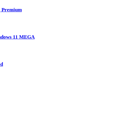
] Premium
indows 11 MEGA
ed