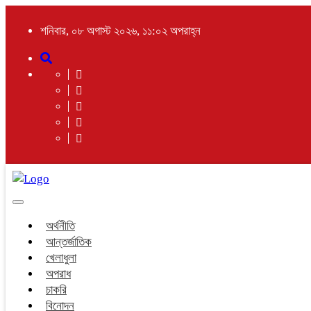
শনিবার, ০৮ অগাস্ট ২০২৬, ১১:০২ অপরাহ্ন
Toggle
navigation
অর্থনীতি
আন্তর্জাতিক
খেলাধুলা
অপরাধ
চাকরি
বিনোদন