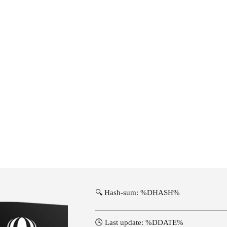
🔍 Hash-sum: %DHASH%
🕓 Last update: %DDATE%