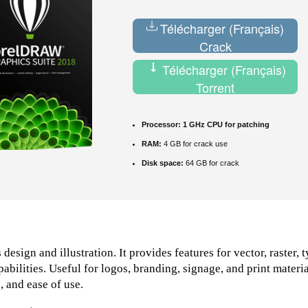
Télécharger (Français)
Crack
Télécharger (Français)
Torrent
Processor:
1 GHz CPU for patching
RAM:
4 GB for crack use
Disk space:
64 GB for crack
sign and illustration. It provides features for vector, raster, 
bilities. Useful for logos, branding, signage, and print materi
, and ease of use.