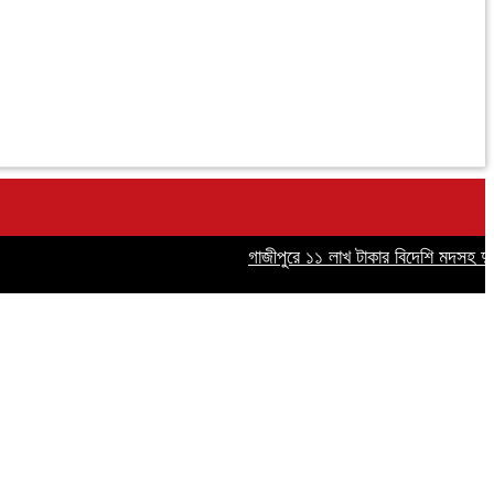
গাজীপুরে ১১ লাখ টাকার বিদেশি মদসহ দুইজন গ