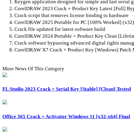
Keygen application designed for simple and fast serial 
CorelDRAW 2023 Crack + Product Key Latest [Full] By
Crack script that removes license binding to hardware
CorelDRAW 2025 Portable for PC [100% Worked] (x32)
Crack file updated for latest software build
CorelDRAW 2024 Portable + Product Key Clean [Lifeti
Crack software bypassing advanced digital rights mana
CorelDRAW X7 Crack + Product Key [Windows] Patch 
More News Of This Category
FL Studio 2023 Crack + Serial Key [Stable] [Clean] Tested
Office 365 Crack + Activator Windows 11 [x32-x64] Final