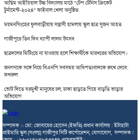
আছিম আইডিয়াল উচ্চ বিদ্যালয় মাঠে “টেপ টেনিস ক্রিকেট
টুর্নামেন্ট-২০২৪” ফাইনাল খেলা অনুষ্ঠিত
ময়মনসিংহের ফুলবাড়ীয়ায় সন্ত্রাসী হামলায় স্কুল ছাত্র সুজন আহত
গাজীপুরে তিন দিন ব্যাপী লালন উৎসব
ছাত্রদলের মিটিংয়ে না যাওয়ায় হলে শিক্ষার্থীকে মারধরের অভিযোগ।
জনগণকে সঙ্গে নিয়ে বিএনপি সবসময় আধিপত্যবাদকে রুখে দেবে:
ফখরুল
ভোট দিতে ঘরমুখী মানুষের ঢল, ঢাকা ছাড়তে গিয়ে বাড়তি ভাড়ার
অভিযোগ
সম্পাদক :- মো: জোবায়ের হোসেন (ইফতি) প্রধান কার্যালয় : ইটাহাটা
প্রাইমারি স্কুল (সংলগ্ন) গাজীপুর সিটি কর্পোরেশন, যোগাযোগ, সম্পাদক /
ফোন : +৮৮০১৪০৪৮৪৫৭৩৭ ওয়েবসাইট :-