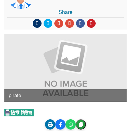
Share
pirate