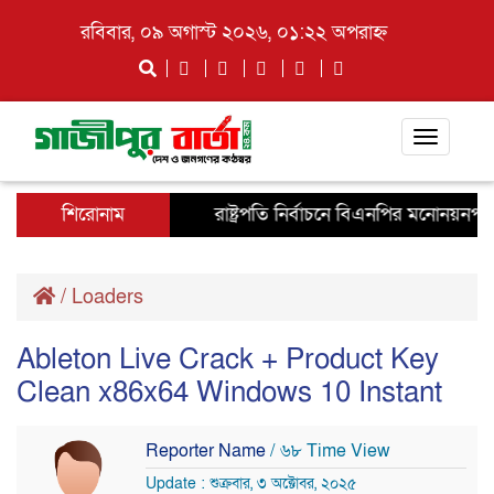
রবিবার, ০৯ অগাস্ট ২০২৬, ০১:২২ অপরাহ্ন
Toggle
navigati
শিরোনাম
রাষ্ট্রপতি নির্বাচনে বিএনপির মনোনয়নপত্র স
/
Loaders
Ableton Live Crack + Product Key
Clean x86x64 Windows 10 Instant
Reporter Name
/ ৬৮ Time View
Update : শুক্রবার, ৩ অক্টোবর, ২০২৫