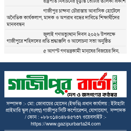
রাষ্ট্রপতি নির্বাচনের চূড়ান্ত ভোটার তালিকা প্রকাশ
গাজীপুর চান্দনা চৌরাস্তায় আবাসিক হোটেলে
অনৈতিক কার্যকলাপ, মাদক ও অপরাধ বন্ধের দাবিতে শিক্ষার্থীদের
মানববন্ধন
জুলাই গণঅভ্যুত্থান দিবস ২০২৬ উপলক্ষে
গাজীপুরে শহিদদের প্রতি শ্রদ্ধাঞ্জলি ও আলোচনা সভা অনুষ্ঠিত
৫ আগস্ট গণতন্ত্রকামী মানুষের বিজয়ের দিন,
শহীদদের আত্মত্যাগ বৃথা যায়নি
৫ আগস্ট ঘিরে নাশকতার সুনির্দিষ্ট কোনো তথ্য
নেই: ডিবি প্রধান
গাজীপুরের কোনাবাড়ীতে আইফোনসহ ৪৪টি
চোরাই মোবাইল উদ্ধার, গ্রেপ্তার ২
সম্পাদক :- মো: জোবায়ের হোসেন (ইফতি) প্রধান কার্যালয় : ইটাহাটা
প্রাইমারি স্কুল (সংলগ্ন) গাজীপুর সিটি কর্পোরেশন, যোগাযোগ, সম্পাদক
/ ফোন : +৮৮০১৪০৪৮৪৫৭৩৭ ওয়েবসাইট :-
বাসন থানার বিশেষ অভিযানে পুলিশ আক্রান্ত ও
https://www.gazipurbarta24.com
মাদক মামলার ৫ আসামি গ্রেপ্তার