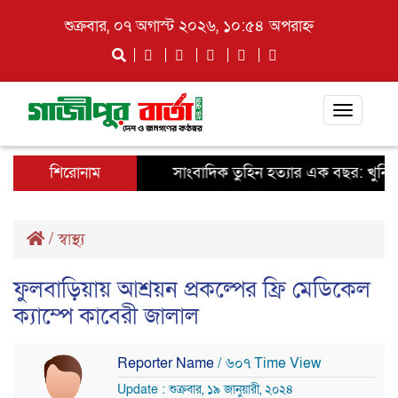
শুক্রবার, ০৭ অগাস্ট ২০২৬, ১০:৫৪ অপরাহ্ন
Toggle
navigati
শিরোনাম
সাংবাদিক তুহিন হত্যার এক বছর: খুনিদের 
/
স্বাস্থ্য
ফুলবাড়িয়ায় আশ্রয়ন প্রকল্পের ফ্রি মেডিকেল
ক্যাম্পে কাবেরী জালাল
Reporter Name
/ ৬০৭ Time View
Update : শুক্রবার, ১৯ জানুয়ারী, ২০২৪