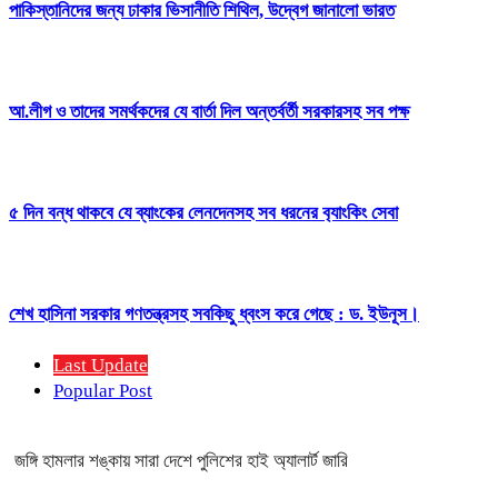
পাকিস্তানিদের জন্য ঢাকার ভিসানীতি শিথিল, উদ্বেগ জানালো ভারত
আ.লীগ ও তাদের সমর্থকদের যে বার্তা দিল অন্তর্বর্তী সরকারসহ সব পক্ষ
৫ দিন বন্ধ থাকবে যে ব্যাংকের লেনদেনসহ সব ধরনের ব‌্যাং‌কিং সেবা
শেখ হাসিনা সরকার গণতন্ত্রসহ সবকিছু ধ্বংস করে গেছে : ড. ইউনূস।
Last Update
Popular Post
জঙ্গি হামলার শঙ্কায় সারা দেশে পুলিশের হাই অ্যালার্ট জারি