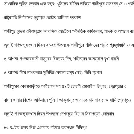
সাংবাদিক তুহিন হত্যার এক বছর: খুনিদের ফাঁসির দাবিতে গাজীপুরে মানববন্ধন ও প্র
রাষ্ট্রপতি নির্বাচনের চূড়ান্ত ভোটার তালিকা প্রকাশ
গাজীপুর চান্দনা চৌরাস্তায় আবাসিক হোটেলে অনৈতিক কার্যকলাপ, মাদক ও অপরাধ বন্ধে
জুলাই গণঅভ্যুত্থান দিবস ২০২৬ উপলক্ষে গাজীপুরে শহিদদের প্রতি শ্রদ্ধাঞ্জলি ও 
৫ আগস্ট গণতন্ত্রকামী মানুষের বিজয়ের দিন, শহীদদের আত্মত্যাগ বৃথা যায়নি
৫ আগস্ট ঘিরে নাশকতার সুনির্দিষ্ট কোনো তথ্য নেই: ডিবি প্রধান
গাজীপুরের কোনাবাড়ীতে আইফোনসহ ৪৪টি চোরাই মোবাইল উদ্ধার, গ্রেপ্তার ২
বাসন থানার বিশেষ অভিযানে পুলিশ আক্রান্ত ও মাদক মামলার ৫ আসামি গ্রেপ্তার
জুলাই গণঅভ্যুত্থান দিবস উপলক্ষে দেশজুড়ে বিশেষ নিরাপত্তা জোরদার
৮১ ঘণ্টার জন্য নিজ এলাকার বাইরে অবস্থান নিষিদ্ধ