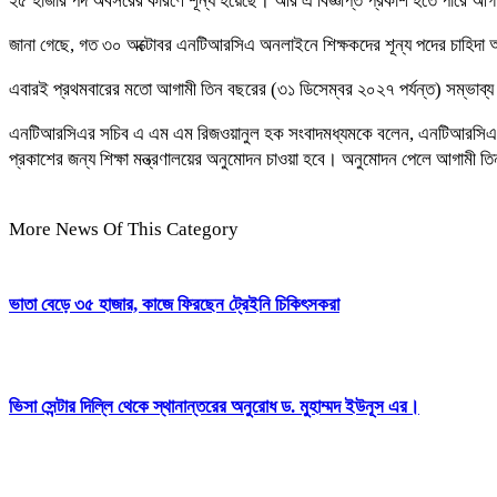
২৫ হাজার পদ অবসরের কারণে শূন্য হয়েছে। আর এ বিজ্ঞপ্তি প্রকাশ হতে পারে আগা
জানা গেছে, গত ৩০ অক্টোবর এনটিআরসিএ অনলাইনে শিক্ষকদের শূন্য পদের চাহিদা আহ্
এবারই প্রথমবারের মতো আগামী তিন বছরের (৩১ ডিসেম্বর ২০২৭ পর্যন্ত) সম্ভাব্য শ
এনটিআরসিএর সচিব এ এম এম রিজওয়ানুল হক সংবাদমধ্যমকে বলেন, এনটিআরসিএ ইতোমধ্যে
প্রকাশের জন্য শিক্ষা মন্ত্রণালয়ের অনুমোদন চাওয়া হবে। অনুমোদন পেলে আগামী তিন
More News Of This Category
ভাতা বেড়ে ৩৫ হাজার, কাজে ফিরছেন ট্রেইনি চিকিৎসকরা
ভিসা সেন্টার দিল্লি থেকে স্থানান্তরের অনুরোধ ড. মুহাম্মদ ইউনূস এর।