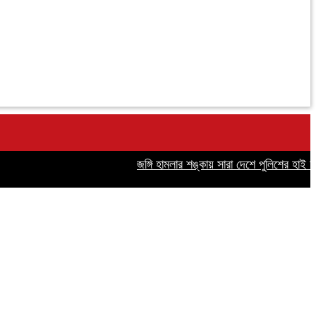
জঙ্গি হামলার শঙ্কায় সারা দেশে পুলিশের হাই অ্যালার্