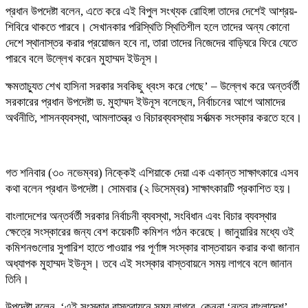
প্রধান উপদেষ্টা বলেন, এতে করে এই বিপুল সংখ্যক রোহিঙ্গা তাদের দেশেই আশ্রয়-
শিবিরে থাকতে পারবে। সেখানকার পরিস্থিতি স্থিতিশীল হলে তাদের অন্য কোনো
দেশে স্থানাস্তর করার প্রয়োজন হবে না, তারা তাদের নিজেদের বাড়িঘরে ফিরে যেতে
পারবে বলে উল্লেখ করেন মুহাম্মদ ইউনূস।
ক্ষমতাচ্যুত শেখ হাসিনা সরকার সবকিছু ধ্বংস করে গেছে’ – উল্লেখ করে অন্তর্বর্তী
সরকারের প্রধান উপদেষ্টা ড. মুহাম্মদ ইউনূস বলেছেন, নির্বাচনের আগে আমাদের
অর্থনীতি, শাসনব্যবস্থা, আমলাতন্ত্র ও বিচারব্যবস্থায় সর্বাত্মক সংস্কার করতে হবে।
গত শনিবার (৩০ নভেম্বর) নিক্কেই এশিয়াকে দেয়া এক একান্ত সাক্ষাৎকারে এসব
কথা বলেন প্রধান উপদেষ্টা। সোমবার (২ ডিসেম্বর) সাক্ষাৎকারটি প্রকাশিত হয়।
বাংলাদেশের অন্তর্বর্তী সরকার নির্বাচনী ব্যবস্থা, সংবিধান এবং বিচার ব্যবস্থার
ক্ষেত্রে সংস্কারের জন্য বেশ কয়েকটি কমিশন গঠন করেছে। জানুয়ারির মধ্যে ওই
কমিশনগুলোর সুপারিশ হাতে পাওয়ার পর পূর্ণাঙ্গ সংস্কার বাস্তবায়ন করার কথা জানান
অধ্যাপক মুহাম্মদ ইউনূস। তবে এই সংস্কার বাস্তবায়নে সময় লাগবে বলে জানান
তিনি।
উপদেষ্টা বলেন, ‘এই সংস্কার বাস্তবায়নে সময় লাগবে, কেননা ‘নতুন বাংলাদেশ’