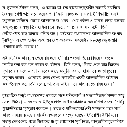
ড. মুহাম্মদ ইউনূস বলেন, ‘এ বছরের আগস্টে ছাত্রনেতৃত্বাধীন সরকারি চাকরিতে
বৈষম্যবিরোধী আন্দোলনে কয়েক শ’ শিক্ষার্থী নিহত হন। এরপরই শিক্ষার্থীদের এই
আন্দোলন হাসিনার পতনের আন্দোলনে রূপ নেয়। শেষ পর্যন্ত ৫ আগস্ট ছাত্র-জনতার
অভ্যুত্থানের মধ্য দিয়ে হাসিনার ১৫ বছরের শাসনের অবসান ঘটে। তিনি
হেলিকপ্টারে চড়ে ভারতে পালিয়ে যান। অক্টোবরে বাংলাদেশের আন্তর্জাতিক অপরাধ
ট্রাইব্যুনাল শেখ হাসিনা এবং তার বেশ কয়েকজন সহযোগীর বিরুদ্ধে গ্রেফতারি
পরোয়ানা জারি করেছে।’
এই বিচারিক কার্যক্রম শেষে রায় হলে হাসিনার প্রত্যাবর্তনের বিষয়ে ভারতকে
অবহিত করা হবে বলে জানান ড. ইউনূস। তিনি বলেন, ‘বিচার শেষে তার বিরুদ্ধে
চূড়ান্ত রায় এলে আমরা ভারতের কাছে আনুষ্ঠানিকভাবে হাসিনাকে হস্তান্তরের
অনুরোধ জানাব। এক্ষেত্রে উভয় দেশের স্বাক্ষরিত একটি আন্তর্জাতিক আইনের
কথা উল্লেখ করে তিনি বলেন, ভারত এ আইন মানে কাজ করতে বাধ্য হবে।’
কূটনৈতিক ফ্রন্টে বাংলাদেশের ভারতের সঙ্গে শক্তিশালী ও সহযোগিতাপূর্ণ সম্পর্ক গড়ে
তোলা উচিত। এক্ষেত্রে ড. ইউনূস দক্ষিণ এশীয় আঞ্চলিক সহযোগিতা সংস্থা (সার্ক)
পুনরুজ্জীবনের প্রস্তাব করেছেন। ভারত ও পাকিস্তানের বৈরী সম্পর্কের ফলে সার্ক
কার্যত নিষ্ক্রিয় রয়েছে। সার্কের লক্ষ্যগুলোর মধ্যে রয়েছে- ইউরোপীয় ইউনিয়নের
সদস্য দেশগুলোর মতো নিজেদের মধ্যে চলাফেরার স্বাধীনতা, আন্তঃসীমান্ত বাণিজ্য