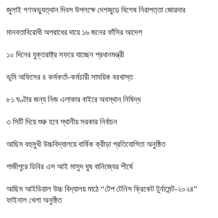
জুলাই গণঅভ্যুত্থান দিবস উপলক্ষে দেশজুড়ে বিশেষ নিরাপত্তা জোরদার
মানবতাবিরোধী অপরাধের দায়ে ১৬ জনের ফাঁসির আদেশ
১০ দিনের যুক্তরাষ্ট্র সফরে যাচ্ছেন প্রধানমন্ত্রী
ভূমি অফিসের ৪ কর্মকর্তা-কর্মচারী সাময়িক বরখাস্ত
৮১ ঘণ্টার জন্য নিজ এলাকার বাইরে অবস্থান নিষিদ্ধ
৩ সিটি দিয়ে শুরু হবে স্থানীয় সরকার নির্বাচন
আছিম বহুমুখী উচ্চবিদ্যালয়ে বার্ষিক ক্রীড়া প্রতিযোগিতা অনুষ্ঠিত
গাজীপুরে ডিবির এস আই মাসুদ ঘুষ বানিজ্যের শীর্ষে
আছিম আইডিয়াল উচ্চ বিদ্যালয় মাঠে “টেপ টেনিস ক্রিকেট টুর্নামেন্ট-২০২৪”
ফাইনাল খেলা অনুষ্ঠিত