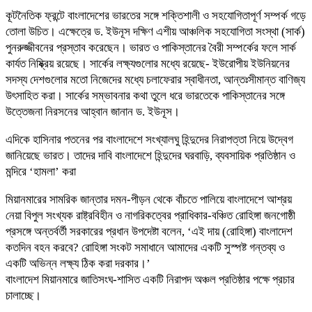
কূটনৈতিক ফ্রন্টে বাংলাদেশের ভারতের সঙ্গে শক্তিশালী ও সহযোগিতাপূর্ণ সম্পর্ক গড়ে
তোলা উচিত। এক্ষেত্রে ড. ইউনূস দক্ষিণ এশীয় আঞ্চলিক সহযোগিতা সংস্থা (সার্ক)
পুনরুজ্জীবনের প্রস্তাব করেছেন। ভারত ও পাকিস্তানের বৈরী সম্পর্কের ফলে সার্ক
কার্যত নিষ্ক্রিয় রয়েছে। সার্কের লক্ষ্যগুলোর মধ্যে রয়েছে- ইউরোপীয় ইউনিয়নের
সদস্য দেশগুলোর মতো নিজেদের মধ্যে চলাফেরার স্বাধীনতা, আন্তঃসীমান্ত বাণিজ্য
উৎসাহিত করা। সার্কের সম্ভাবনার কথা তুলে ধরে ভারতেকে পাকিস্তানের সঙ্গে
উত্তেজনা নিরসনের আহ্বান জানান ড. ইউনূস।
এদিকে হাসিনার পতনের পর বাংলাদেশে সংখ্যালঘু হিন্দুদের নিরাপত্তা নিয়ে উদ্বেগ
জানিয়েছে ভারত। তাদের দাবি বাংলাদেশে হিন্দুদের ঘরবাড়ি, ব্যবসায়িক প্রতিষ্ঠান ও
মন্দিরে ‘হামলা’ করা
মিয়ানমারের সামরিক জান্তার দমন-পীড়ন থেকে বাঁচতে পালিয়ে বাংলাদেশে আশ্রয়
নেয়া বিপুল সংখ্যক রাষ্ট্রবিহীন ও নাগরিকত্বের প্রাধিকার-বঞ্চিত রোহিঙ্গা জনগোষ্ঠী
প্রসঙ্গে অন্তর্বর্তী সরকারের প্রধান উপদেষ্টা বলেন, ‘এই দায় (রোহিঙ্গা) বাংলাদেশ
কতদিন বহন করবে? রোহিঙ্গা সংকট সমাধানে আমাদের একটি সুস্পষ্ট গন্তব্য ও
একটি অভিন্ন লক্ষ্য ঠিক করা দরকার।’
বাংলাদেশ মিয়ানমারে জাতিসংঘ-শাসিত একটি নিরাপদ অঞ্চল প্রতিষ্ঠার পক্ষে প্রচার
চালাচ্ছে।