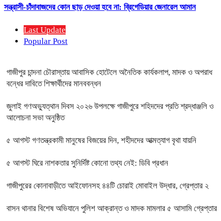
সন্ত্রাসী-চাঁদাবাজদের কোন ছাড় দেওয়া হবে না: ব্রিগেডিয়ার জেনারেল আমান
Last Update
Popular Post
গাজীপুর চান্দনা চৌরাস্তায় আবাসিক হোটেলে অনৈতিক কার্যকলাপ, মাদক ও অপরাধ
বন্ধের দাবিতে শিক্ষার্থীদের মানববন্ধন
জুলাই গণঅভ্যুত্থান দিবস ২০২৬ উপলক্ষে গাজীপুরে শহিদদের প্রতি শ্রদ্ধাঞ্জলি ও
আলোচনা সভা অনুষ্ঠিত
৫ আগস্ট গণতন্ত্রকামী মানুষের বিজয়ের দিন, শহীদদের আত্মত্যাগ বৃথা যায়নি
৫ আগস্ট ঘিরে নাশকতার সুনির্দিষ্ট কোনো তথ্য নেই: ডিবি প্রধান
গাজীপুরের কোনাবাড়ীতে আইফোনসহ ৪৪টি চোরাই মোবাইল উদ্ধার, গ্রেপ্তার ২
বাসন থানার বিশেষ অভিযানে পুলিশ আক্রান্ত ও মাদক মামলার ৫ আসামি গ্রেপ্তার