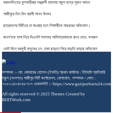
ময়মনসিংহের ফুলবাড়ীয়ায় সন্ত্রাসী হামলায় স্কুল ছাত্র সুজন আহত
গাজীপুরে তিন দিন ব্যাপী লালন উৎসব
ছাত্রদলের মিটিংয়ে না যাওয়ায় হলে শিক্ষার্থীকে মারধরের অভিযোগ।
জনগণকে সঙ্গে নিয়ে বিএনপি সবসময় আধিপত্যবাদকে রুখে দেবে: ফখরুল
ভোট দিতে ঘরমুখী মানুষের ঢল, ঢাকা ছাড়তে গিয়ে বাড়তি ভাড়ার অভিযোগ
সম্পাদক :- মো: জোবায়ের হোসেন (ইফতি) প্রধান কার্যালয় : ইটাহাটা প্রাইমারি
স্কুল (সংলগ্ন) গাজীপুর সিটি কর্পোরেশন, যোগাযোগ, সম্পাদক / ফোন :
+৮৮০১৪০৪৮৪৫৭৩৭ ওয়েবসাইট :- https://www.gazipurbarta24.com
All rights reserved © 2025 Themes Created by
BDITWork.com