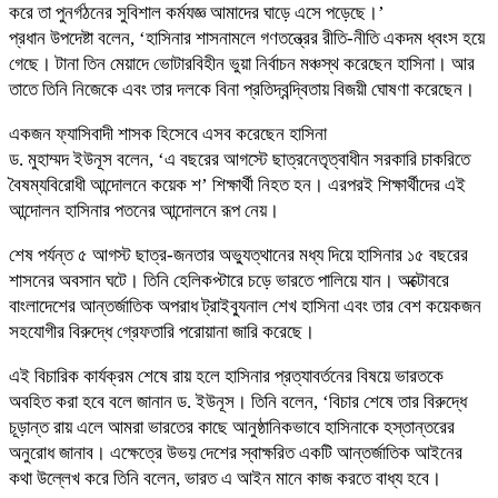
করে তা পুনর্গঠনের সুবিশাল কর্মযজ্ঞ আমাদের ঘাড়ে এসে পড়েছে।’
প্রধান উপদেষ্টা বলেন, ‘হাসিনার শাসনামলে গণতন্ত্রের রীতি-নীতি একদম ধ্বংস হয়ে
গেছে। টানা তিন মেয়াদে ভোটারবিহীন ভুয়া নির্বাচন মঞ্চস্থ করেছেন হাসিনা। আর
তাতে তিনি নিজেকে এবং তার দলকে বিনা প্রতিদ্বন্দ্বিতায় বিজয়ী ঘোষণা করেছেন।
একজন ফ্যাসিবাদী শাসক হিসেবে এসব করেছেন হাসিনা
ড. মুহাম্মদ ইউনূস বলেন, ‘এ বছরের আগস্টে ছাত্রনেতৃত্বাধীন সরকারি চাকরিতে
বৈষম্যবিরোধী আন্দোলনে কয়েক শ’ শিক্ষার্থী নিহত হন। এরপরই শিক্ষার্থীদের এই
আন্দোলন হাসিনার পতনের আন্দোলনে রূপ নেয়।
শেষ পর্যন্ত ৫ আগস্ট ছাত্র-জনতার অভ্যুত্থানের মধ্য দিয়ে হাসিনার ১৫ বছরের
শাসনের অবসান ঘটে। তিনি হেলিকপ্টারে চড়ে ভারতে পালিয়ে যান। অক্টোবরে
বাংলাদেশের আন্তর্জাতিক অপরাধ ট্রাইব্যুনাল শেখ হাসিনা এবং তার বেশ কয়েকজন
সহযোগীর বিরুদ্ধে গ্রেফতারি পরোয়ানা জারি করেছে।
এই বিচারিক কার্যক্রম শেষে রায় হলে হাসিনার প্রত্যাবর্তনের বিষয়ে ভারতকে
অবহিত করা হবে বলে জানান ড. ইউনূস। তিনি বলেন, ‘বিচার শেষে তার বিরুদ্ধে
চূড়ান্ত রায় এলে আমরা ভারতের কাছে আনুষ্ঠানিকভাবে হাসিনাকে হস্তান্তরের
অনুরোধ জানাব। এক্ষেত্রে উভয় দেশের স্বাক্ষরিত একটি আন্তর্জাতিক আইনের
কথা উল্লেখ করে তিনি বলেন, ভারত এ আইন মানে কাজ করতে বাধ্য হবে।