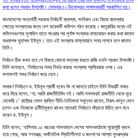
গত শনিবার (৩০ নভেম্বর) নিক্কেই এশিয়াকে দেয়া এক একান্ত সাক্ষাৎকারে এসব
কথা বলেন প্রধান উপদেষ্টা। সোমবার (২ ডিসেম্বর) সাক্ষাৎকারটি প্রকাশিত হয়।
বাংলাদেশের অন্তর্বর্তী সরকার নির্বাচনী ব্যবস্থা, সংবিধান এবং বিচার ব্যবস্থার
ক্ষেত্রে সংস্কারের জন্য বেশ কয়েকটি কমিশন গঠন করেছে। জানুয়ারির মধ্যে ওই
কমিশনগুলোর সুপারিশ হাতে পাওয়ার পর পূর্ণাঙ্গ সংস্কার বাস্তবায়ন করার কথা জানান
অধ্যাপক মুহাম্মদ ইউনূস। তবে এই সংস্কার বাস্তবায়নে সময় লাগবে বলে জানান
তিনি।
নির্বাচন ঠিক কখন হবে সে বিষয়ে কোনো মন্তব্য করতে রাজি হননি প্রধান উপদেষ্টা।
তিনি বলেছেন, ‘নির্বাচনের সময় নির্ভর করছে সংস্কার প্রক্রিয়ার ওপর। এর
ফলাফলই সময় নির্ধারণ করে দেবে।
সাধারণ নির্বাচনে ড. ইউনূস প্রার্থী হবেন কি না জানতে চাইলে তিনি বিষয়টি নাকচ
করে দিয়ে বলেন, ‘না, আমি রাজনীতিবিদ নই। আমি সবসময়ই রাজনীতি থেকে দূরে
থেকেছি।’ রাষ্ট্রের যেসব ব্যক্তি নীতি-নৈতিকতা সমুন্নত রাখেন, নিয়ম-কানুন মেনে
চলেন এবং নিজেকে দুর্নীতিমুক্ত রাখেন তাদেরই নির্বাচনে দাঁড়ানো উচিত বলে মনে
করেন ড. ইউনূস।
তিনি বলেন, ‘হাসিনার ১৫ বছরের শাসনামলে দেশের শাসনকাঠামো পুরোপুরি ধ্বংস
হয়ে গেছে, আর গণতন্ত্র, অর্থনৈতিক স্থিতিশীলতা ও জনগণের আস্থা পুনরুদ্ধার