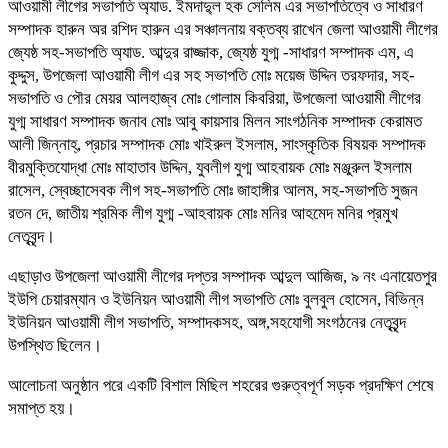
আওয়ামী লীগের সভাপতি অ্যাড. ইমদাদু্ল হক সেলিম এর সভাপতিত্বে ও সাধারণ
সম্পাদক হারুন অর রশিদ হারুন এর সঞ্চালনায় বক্তব্য রাখেন জেলা আওয়ামী লীগের
জ্যেষ্ঠ সহ-সভাপতি অ্যাড. আব্দুর রাজ্জাক, জ্যেষ্ঠ যুগ্ম -সাধারণ সম্পাদক এম, এ
কুদ্দুস, উপজেলা আওয়ামী লীগ এর সহ সভাপতি মোঃ ময়েজ উদ্দিন তরফদার, সহ-
সভাপতি ও পৌর মেয়র আলহাজ্ব মোঃ গোলাম কিবরিয়া, উপজেলা আওয়ামী লীগের
যুগ্ম সাধারণ সম্পাদক জনাব মোঃ আবু কায়সার মিলন সাংগঠনিক সম্পাদক কেরামত
আলী জিন্নাহ্, প্রচার সম্পাদক মোঃ খাইরুল ইসলাম, সাংস্কৃতিক বিষয়ক সম্পাদক
বীরমুক্তিযোদ্ধা মোঃ মাহাতাব উদ্দিন, যুবলীগ যুগ্ম আহবায়ক মোঃ মঞ্জুরুল ইসলাম
রাসেল, স্বেচ্ছাসেবক লীগ সহ-সভাপতি মোঃ জাহাঙ্গীর আলম, সহ-সভাপতি সুজন
রতন দে, জাতীয় শ্রমিক লীগ যুগ্ম -আহবায়ক মোঃ মনির আহমেদ মনির প্রমুখ
নেতৃবৃন্দ।
এছাড়াও উপজেলা আওয়ামী লীগের দপ্তর সম্পাদক আব্দুল আজিজ, ৯ নং এনায়েতপুর
ইউপি চেয়ারম্যান ও ইউনিয়ন আওয়ামী লীগ সভাপতি মোঃ বুলবুল হোসেন, বিভিন্ন
ইউনিয়ন আওয়ামী লীগ সভাপতি, সম্পাদকসহ, অঙ্গ,সহযোগী সংগঠনের নেতৃবৃন্দ
উপস্থিত ছিলেন।
আলোচনা অনুষ্ঠান পরে একটি বিশাল মিছিল শহরের গুরুত্বপূর্ণ সড়ক প্রদক্ষিণ শেষে
সমাপ্ত হয়।