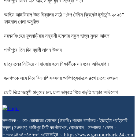
গাজীপুরে ডিবির এস আই মাসুদ ঘুষ বানিজ্যের শীর্ষে
আছিম আইডিয়াল উচ্চ বিদ্যালয় মাঠে “টেপ টেনিস ক্রিকেট টুর্নামেন্ট-২০২৪”
ফাইনাল খেলা অনুষ্ঠিত
ময়মনসিংহের ফুলবাড়ীয়ায় সন্ত্রাসী হামলায় স্কুল ছাত্র সুজন আহত
গাজীপুরে তিন দিন ব্যাপী লালন উৎসব
ছাত্রদলের মিটিংয়ে না যাওয়ায় হলে শিক্ষার্থীকে মারধরের অভিযোগ।
জনগণকে সঙ্গে নিয়ে বিএনপি সবসময় আধিপত্যবাদকে রুখে দেবে: ফখরুল
ভোট দিতে ঘরমুখী মানুষের ঢল, ঢাকা ছাড়তে গিয়ে বাড়তি ভাড়ার অভিযোগ
সম্পাদক :- মো: জোবায়ের হোসেন (ইফতি) প্রধান কার্যালয় : ইটাহাটা প্রাইমারি
স্কুল (সংলগ্ন) গাজীপুর সিটি কর্পোরেশন, যোগাযোগ, সম্পাদক / ফোন :
+৮৮০১৪০৪৮৪৫৭৩৭ ওয়েবসাইট :- https://www.gazipurbarta24.com