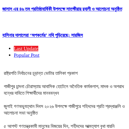
জাসাস এর ৪৬ তম প্রতিষ্ঠাবার্ষিকী উপলক্ষে সাতক্ষীরায় র‍্যালী ও আলোচনা অনুষ্ঠিত
হাসিনার দালালেরা ‘অপকর্মের’ নথি পুড়িয়েছে: সারজিস
Last Update
Popular Post
রাষ্ট্রপতি নির্বাচনের চূড়ান্ত ভোটার তালিকা প্রকাশ
গাজীপুর চান্দনা চৌরাস্তায় আবাসিক হোটেলে অনৈতিক কার্যকলাপ, মাদক ও অপরাধ
বন্ধের দাবিতে শিক্ষার্থীদের মানববন্ধন
জুলাই গণঅভ্যুত্থান দিবস ২০২৬ উপলক্ষে গাজীপুরে শহিদদের প্রতি শ্রদ্ধাঞ্জলি ও
আলোচনা সভা অনুষ্ঠিত
৫ আগস্ট গণতন্ত্রকামী মানুষের বিজয়ের দিন, শহীদদের আত্মত্যাগ বৃথা যায়নি