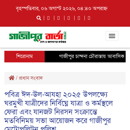
বৃহস্পতিবার, ০৬ অগাস্ট ২০২৬, ০৪:৪০ অপরাহ্ন
Toggle
navigati
শিরোনাম
গাজীপুর চান্দনা চৌরাস্তায় আবাসিক হোটেল
/
প্রধান সংবাদ
পবিত্র ঈদ-উল-আযহা ২০২৫ উপলক্ষ্যে
ঘরমুখী যাত্রীদের নির্বিঘ্নে যাত্রা ও কর্মস্থলে
ফেরা এবং যানজট নিরসন সংক্রান্তে
মতবিনিময় সভা আয়োজন করে গাজীপুর
মেট্রোপলিটন পুলিশ