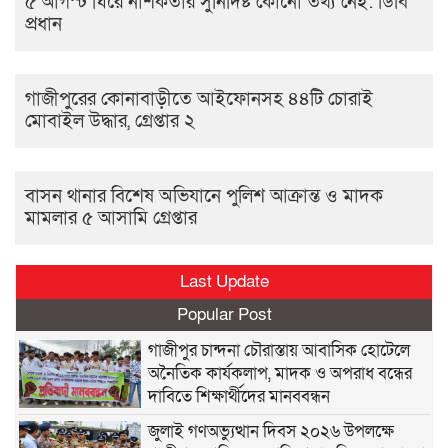
৫ আগস্ট ঘিরে নাশকতার সুনির্দিষ্ট কোনো তথ্য নেই: ডিবি
প্রধান
গাজীপুরের কোনাবাড়ীতে আইফোনসহ ৪৪টি চোরাই
মোবাইল উদ্ধার, গ্রেপ্তার ২
বাসন থানার বিশেষ অভিযানে পুলিশ আক্রান্ত ও মাদক
মামলার ৫ আসামি গ্রেপ্তার
Last Update
Popular Post
গাজীপুর চান্দনা চৌরাস্তায় আবাসিক হোটেলে
অনৈতিক কার্যকলাপ, মাদক ও অপরাধ বন্ধের
দাবিতে শিক্ষার্থীদের মানববন্ধন
জুলাই গণঅভ্যুত্থান দিবস ২০২৬ উপলক্ষে