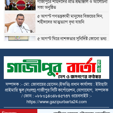
গাজীপুরে শহিদদের প্রতি শ্রদ্ধাঞ্জলি ও আলোচনা
সভা অনুষ্ঠিত
৫ আগস্ট গণতন্ত্রকামী মানুষের বিজয়ের দিন,
শহীদদের আত্মত্যাগ বৃথা যায়নি
৫ আগস্ট ঘিরে নাশকতার সুনির্দিষ্ট কোনো তথ্য
নেই: ডিবি প্রধান
গাজীপুরের কোনাবাড়ীতে আইফোনসহ ৪৪টি
চোরাই মোবাইল উদ্ধার, গ্রেপ্তার ২
বাসন থানার বিশেষ অভিযানে পুলিশ আক্রান্ত ও
মাদক মামলার ৫ আসামি গ্রেপ্তার
সম্পাদক :- মো: জোবায়ের হোসেন (ইফতি) প্রধান কার্যালয় : ইটাহাটা
প্রাইমারি স্কুল (সংলগ্ন) গাজীপুর সিটি কর্পোরেশন, যোগাযোগ, সম্পাদক
জুলাই গণঅভ্যুত্থান দিবস উপলক্ষে দেশজুড়ে
/ ফোন : +৮৮০১৪০৪৮৪৫৭৩৭ ওয়েবসাইট :-
বিশেষ নিরাপত্তা জোরদার
https://www.gazipurbarta24.com
All rights reserved © 2025 Themes Created by