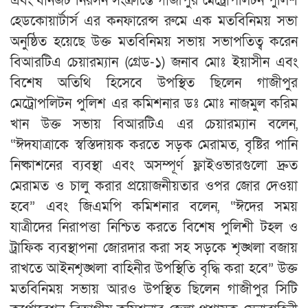
এবং যানজট নিরসন সংক্রান্তে গাজীপুর মেট্রোপলিটন পুলিশ
হেডকোয়ার্টার্স এর কনফারেন্স রুমে এক মতবিনিময় সভা
অনুষ্ঠিত হয়েছে উক্ত মতবিনিময় সভায় সভাপতিত্ব করেন
বিআরটিএ চেয়ারম্যান (গ্রেড-১) জনাব মোঃ ইয়াসীন এবং
বিশেষ অতিথি হিসেবে উপস্থিত ছিলেন গাজীপুর
মেট্রোপলিটন পুলিশ এর কমিশনার ডঃ মোঃ নাজমুল করিম
খান উক্ত সভায় বিআরটিএ এর চেয়ারম্যান বলেন,
“ঈদযাত্রাকে স্বস্তিদায়ক করতে সড়ক মেরামত, বৃষ্টির পানি
নিষ্কাশনের ব্যবস্থা এবং অসম্পূর্ণ ফ্লাইওভারগুলো দ্রুত
মেরামত ও চালু করার প্রয়োজনীয়তার ওপর জোর দেওয়া
হবে” এবং জিএমপি কমিশনার বলেন, “ঈদের সময়
যাত্রীদের নিরাপত্তা নিশ্চিত করতে বিশেষ পুলিশী টহল ও
ট্রাফিক ব্যবস্থাপনা জোরদার করা সহ সড়কে শৃঙ্খলা বজায়
রাখতে আইনশৃঙ্খলা বাহিনীর উপস্থিতি বৃদ্ধি করা হবে” উক্ত
মতবিনিময় সভায় আরও উপস্থিত ছিলেন গাজীপুর সিটি