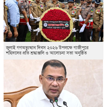
জুলাই গণঅভ্যুত্থান দিবস ২০২৬ উপলক্ষে গাজীপুরে
শহিদদের প্রতি শ্রদ্ধাঞ্জলি ও আলোচনা সভা অনুষ্ঠিত