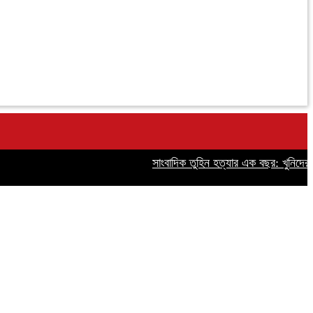
সাংবাদিক তুহিন হত্যার এক বছর: খুনিদের ফাঁসি