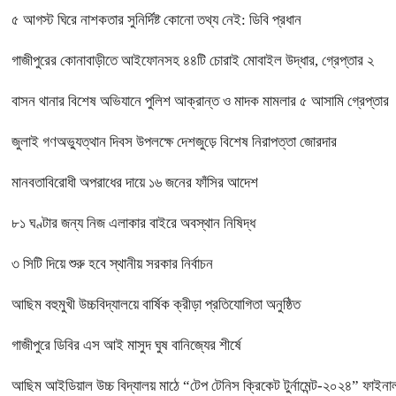
৫ আগস্ট ঘিরে নাশকতার সুনির্দিষ্ট কোনো তথ্য নেই: ডিবি প্রধান
গাজীপুরের কোনাবাড়ীতে আইফোনসহ ৪৪টি চোরাই মোবাইল উদ্ধার, গ্রেপ্তার ২
বাসন থানার বিশেষ অভিযানে পুলিশ আক্রান্ত ও মাদক মামলার ৫ আসামি গ্রেপ্তার
জুলাই গণঅভ্যুত্থান দিবস উপলক্ষে দেশজুড়ে বিশেষ নিরাপত্তা জোরদার
মানবতাবিরোধী অপরাধের দায়ে ১৬ জনের ফাঁসির আদেশ
৮১ ঘণ্টার জন্য নিজ এলাকার বাইরে অবস্থান নিষিদ্ধ
৩ সিটি দিয়ে শুরু হবে স্থানীয় সরকার নির্বাচন
আছিম বহুমুখী উচ্চবিদ্যালয়ে বার্ষিক ক্রীড়া প্রতিযোগিতা অনুষ্ঠিত
গাজীপুরে ডিবির এস আই মাসুদ ঘুষ বানিজ্যের শীর্ষে
আছিম আইডিয়াল উচ্চ বিদ্যালয় মাঠে “টেপ টেনিস ক্রিকেট টুর্নামেন্ট-২০২৪” ফাইনাল