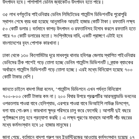
উৎপাদন হবে। পাশাপাশি ডেনিম জ্যাকেটও উৎপাদন হতে পারে।
৩৫ লাখ বর্গফুটের পাইওনিয়ার ডেনিম লিমিটেডের গার্মেন্টস ডিভিশনটির পুরোপুরি
স্থাপন শেষে ব্যয় ধরা হয়েছে আনুমানিক আড়াই হাজার কোটি টাকা। রফতানি লক্ষ্য
৫০ কোটি ডলার। বর্তমানে কাপড় উৎপাদন ও রফতানিসহ হিসাব করলে রফতানি হতে
পারে ৭০ কোটি ডলারের মতো। সংশ্লিষ্টদের দাবি, একটি প্রাঙ্গণে এটাই হবে
বাংলাদেশের বৃহৎ পোশাক কারখানা।
ঢাকা থেকে ১৩০ কিলোমিটার দূরে মাধবপুর থানার হবিগঞ্জ জেলায় স্থাপিত পাইওনিয়ার
ডেনিমের ঠিক পাশেই গড়ে তোলা হচ্ছে ডেনিম গার্মেন্টস ডিভিশনটি। ব্র্যাক ব্যাংকের
অর্থায়নে গার্মেন্টস ডিভিশনটি গড়ে তোলা হচ্ছে। এরই মধ্যে বিনিয়োগ হয়েছে ৭০০
কোটি টাকার বেশি।
জানতে চাইলে বাদশা মিয়া বলেন, ‘‌গার্মেন্টস ডিভিশনে এখন পর্যন্ত বিনিয়োগ
৭০০-৮০০ কোটি টাকার কম না। ২০০ বিঘার উপরে প্রকল্পটির আরঅ্যান্ডডি ভবনের
ওপরতলায় পাওয়া যাবে হেলিপ্যাড, এরপরে পাওয়া যাবে ভিআইপি লাউঞ্জ ডিসপ্লে,
বলা যায় শো-রুম। কারখানা ক্ষুদ্র পরিসরে চালু করে ফেলেছি। আগামী দুই বছরে
পূর্ণাঙ্গরূপে চালু হবে প্রত্যাশা করছি। এ লক্ষ্য পূরণের মাধ্যমে আগামী পাঁচ বছরের
মধ্যে কর্মসংস্থান হবে ১৫ হাজার মানুষের।
জানা গেছে, বর্তমানে বাদশা গ্রুপ অব ইন্ডাস্ট্রিজের আওতায় কর্মসংস্থান হয়েছে ২৭