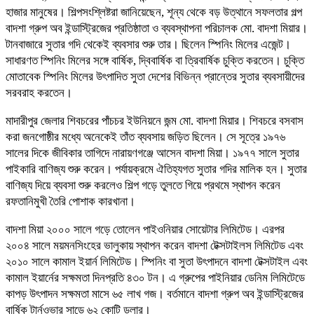
হাজার মানুষের। শিল্পসংশ্লিষ্টরা জানিয়েছেন, শূন্য থেকে বড় উত্থানে সফলতার গল্প
বাদশা গ্রুপ অব ইন্ডাস্ট্রিজের প্রতিষ্ঠাতা ও ব্যবস্থাপনা পরিচালক মো. বাদশা মিয়ার।
টানবাজারে সুতার গদি থেকেই ব্যবসার শুরু তার। ছিলেন স্পিনিং মিলের এজেন্ট।
সাধারণত স্পিনিং মিলের সঙ্গে বার্ষিক, দ্বিবার্ষিক বা ত্রিবার্ষিক চুক্তি করতেন। চুক্তি
মোতাবেক স্পিনিং মিলের উৎপাদিত সুতা দেশের বিভিন্ন প্রান্তের সুতার ব্যবসায়ীদের
সরবরাহ করতেন।
মাদারীপুর জেলার শিবচরের পাঁচচর ইউনিয়নে জন্ম মো. বাদশা মিয়ার। শিবচরে বসবাস
করা জনগোষ্ঠীর মধ্যে অনেকেই তাঁত ব্যবসায় জড়িত ছিলেন। সে সূত্রে ১৯৭৬
সালের দিকে জীবিকার তাগিদে নারায়ণগঞ্জে আসেন বাদশা মিয়া। ১৯৭৭ সালে সুতার
পাইকারি বাণিজ্য শুরু করেন। পর্যায়ক্রমে ঐতিহ্যগত সুতার গদির মালিক হন। সুতার
বাণিজ্য দিয়ে ব্যবসা শুরু করলেও শিল্প গড়ে তুলতে গিয়ে প্রথমে স্থাপন করেন
রফতানিমুখী তৈরি পোশাক কারখানা।
বাদশা মিয়া ২০০০ সালে গড়ে তোলেন পাইওনিয়ার সোয়েটার লিমিটেড। এরপর
২০০৪ সালে ময়মনসিংহের ভালুকায় স্থাপন করেন বাদশা টেক্সটাইলস লিমিটেড এবং
২০১০ সালে কামাল ইয়ার্ন লিমিটেড। স্পিনিং বা সুতা উৎপাদনে বাদশা টেক্সটাইল এবং
কামাল ইয়ার্নের সক্ষমতা দিনপ্রতি ৪৩০ টন। এ গ্রুপের পাইনিয়ার ডেনিম লিমিটেডে
কাপড় উৎপাদন সক্ষমতা মাসে ৬৫ লাখ গজ। বর্তমানে বাদশা গ্রুপ অব ইন্ডাস্ট্রিজের
বার্ষিক টার্নওভার সাড়ে ৬২ কোটি ডলার।