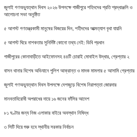
জুলাই গণঅভ্যুত্থান দিবস ২০২৬ উপলক্ষে গাজীপুরে শহিদদের প্রতি শ্রদ্ধাঞ্জলি ও
আলোচনা সভা অনুষ্ঠিত
৫ আগস্ট গণতন্ত্রকামী মানুষের বিজয়ের দিন, শহীদদের আত্মত্যাগ বৃথা যায়নি
৫ আগস্ট ঘিরে নাশকতার সুনির্দিষ্ট কোনো তথ্য নেই: ডিবি প্রধান
গাজীপুরের কোনাবাড়ীতে আইফোনসহ ৪৪টি চোরাই মোবাইল উদ্ধার, গ্রেপ্তার ২
বাসন থানার বিশেষ অভিযানে পুলিশ আক্রান্ত ও মাদক মামলার ৫ আসামি গ্রেপ্তার
জুলাই গণঅভ্যুত্থান দিবস উপলক্ষে দেশজুড়ে বিশেষ নিরাপত্তা জোরদার
মানবতাবিরোধী অপরাধের দায়ে ১৬ জনের ফাঁসির আদেশ
৮১ ঘণ্টার জন্য নিজ এলাকার বাইরে অবস্থান নিষিদ্ধ
৩ সিটি দিয়ে শুরু হবে স্থানীয় সরকার নির্বাচন