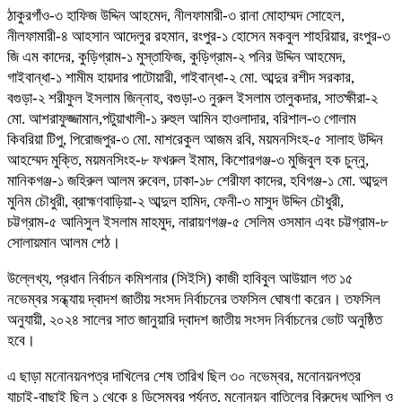
ঠাকুরগাঁও-৩ হাফিজ উদ্দিন আহমেদ, নীলফামারী-৩ রানা মোহাম্মদ সোহেল,
নীলফামারী-৪ আহসান আদেলুর রহমান, রংপুর-১ হোসেন মকবুল শাহরিয়ার, রংপুর-৩
জি এম কাদের, কুড়িগ্রাম-১ মুস্তাফিজ, কুড়িগ্রাম-২ পনির উদ্দিন আহমেদ,
গাইবান্ধা-১ শামীম হায়দার পাটোয়ারী, গাইবান্ধা-২ মো. আব্দুর রশীদ সরকার,
বগুড়া-২ শরীফুল ইসলাম জিন্নাহ, বগুড়া-৩ নুরুল ইসলাম তালুকদার, সাতক্ষীরা-২
মো. আশরাফুজ্জামান,পটুয়াখালী-১ রুহুল আমিন হাওলাদার, বরিশাল-৩ গোলাম
কিবরিয়া টিপু, পিরোজপুর-৩ মো. মাশরেকুল আজম রবি, ময়মনসিংহ-৫ সালাহ উদ্দিন
আহম্মেদ মুক্তি, ময়মনসিংহ-৮ ফখরুল ইমাম, কিশোরগঞ্জ-৩ মুজিবুল হক চুন্নু,
মানিকগঞ্জ-১ জহিরুল আলম রুবেল, ঢাকা-১৮ শেরীফা কাদের, হবিগঞ্জ-১ মো. আব্দুল
মুনিম চৌধুরী, ব্রাহ্মণবাড়িয়া-২ আব্দুল হামিদ, ফেনী-৩ মাসুদ উদ্দিন চৌধুরী,
চট্টগ্রাম-৫ আনিসুল ইসলাম মাহমুদ, নারায়ণগঞ্জ-৫ সেলিম ওসমান এবং চট্টগ্রাম-৮
সোলায়মান আলম শেঠ।
উল্লেখ্য, প্রধান নির্বাচন কমিশনার (সিইসি) কাজী হাবিবুল আউয়াল গত ১৫
নভেম্বর সন্ধ্যায় দ্বাদশ জাতীয় সংসদ নির্বাচনের তফসিল ঘোষণা করেন। তফসিল
অনুযায়ী, ২০২৪ সালের সাত জানুয়ারি দ্বাদশ জাতীয় সংসদ নির্বাচনের ভোট অনুষ্ঠিত
হবে।
এ ছাড়া মনোনয়নপত্র দাখিলের শেষ তারিখ ছিল ৩০ নভেম্বর, মনোনয়নপত্র
যাচাই-বাছাই ছিল ১ থেকে ৪ ডিসেম্বর পর্যন্ত, মনোনয়ন বাতিলের বিরুদ্ধে আপিল ও