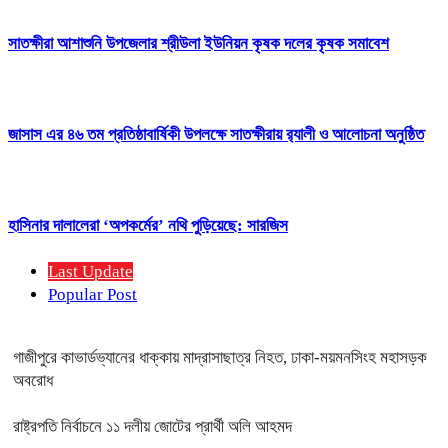
সাতক্ষীরা আশাশুনি উপজেলার শ্রীউলা ইউনিয়ন কৃষক দলের কৃষক সমাবেশ
জাসাস এর ৪৬ তম প্রতিষ্ঠাবার্ষিকী উপলক্ষে সাতক্ষীরায় র‍্যালী ও আলোচনা অনুষ্ঠিত
হাসিনার দালালেরা ‘অপকর্মের’ নথি পুড়িয়েছে: সারজিস
Last Update
Popular Post
গাজীপুরে কাভার্ডভ্যানের ধাক্কায় মাদ্রাসাছাত্র নিহত, ঢাকা-ময়মনসিংহ মহাসড়ক
অবরোধ
রাষ্ট্রপতি নির্বাচনে ১১ দলীয় জোটের প্রার্থী অলি আহমদ