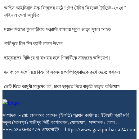
আছিম আইডিয়াল উচ্চ বিদ্যালয় মাঠে “টেপ টেনিস ক্রিকেট টুর্নামেন্ট-২০২৪”
ফাইনাল খেলা অনুষ্ঠিত
ময়মনসিংহের ফুলবাড়ীয়ায় সন্ত্রাসী হামলায় স্কুল ছাত্র সুজন আহত
গাজীপুরে তিন দিন ব্যাপী লালন উৎসব
ছাত্রদলের মিটিংয়ে না যাওয়ায় হলে শিক্ষার্থীকে মারধরের অভিযোগ।
জনগণকে সঙ্গে নিয়ে বিএনপি সবসময় আধিপত্যবাদকে রুখে দেবে: ফখরুল
ভোট দিতে ঘরমুখী মানুষের ঢল, ঢাকা ছাড়তে গিয়ে বাড়তি ভাড়ার অভিযোগ
সম্পাদক :- মো: জোবায়ের হোসেন (ইফতি) প্রধান কার্যালয় : ইটাহাটা প্রাইমারি
স্কুল (সংলগ্ন) গাজীপুর সিটি কর্পোরেশন, যোগাযোগ, সম্পাদক / ফোন :
+৮৮০১৪০৪৮৪৫৭৩৭ ওয়েবসাইট :- https://www.gazipurbarta24.com