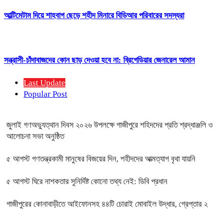
আল্টিমেটাম দিয়ে শাহবাগ ছেড়ে শহীদ মিনারে বিডিআর পরিবারের সদস্যরা
সন্ত্রাসী-চাঁদাবাজদের কোন ছাড় দেওয়া হবে না: ব্রিগেডিয়ার জেনারেল আমান
Last Update
Popular Post
জুলাই গণঅভ্যুত্থান দিবস ২০২৬ উপলক্ষে গাজীপুরে শহিদদের প্রতি শ্রদ্ধাঞ্জলি ও
আলোচনা সভা অনুষ্ঠিত
৫ আগস্ট গণতন্ত্রকামী মানুষের বিজয়ের দিন, শহীদদের আত্মত্যাগ বৃথা যায়নি
৫ আগস্ট ঘিরে নাশকতার সুনির্দিষ্ট কোনো তথ্য নেই: ডিবি প্রধান
গাজীপুরের কোনাবাড়ীতে আইফোনসহ ৪৪টি চোরাই মোবাইল উদ্ধার, গ্রেপ্তার ২