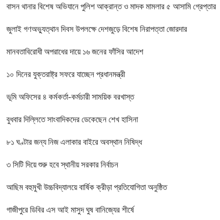
বাসন থানার বিশেষ অভিযানে পুলিশ আক্রান্ত ও মাদক মামলার ৫ আসামি গ্রেপ্তার
জুলাই গণঅভ্যুত্থান দিবস উপলক্ষে দেশজুড়ে বিশেষ নিরাপত্তা জোরদার
মানবতাবিরোধী অপরাধের দায়ে ১৬ জনের ফাঁসির আদেশ
১০ দিনের যুক্তরাষ্ট্র সফরে যাচ্ছেন প্রধানমন্ত্রী
ভূমি অফিসের ৪ কর্মকর্তা-কর্মচারী সাময়িক বরখাস্ত
বুধবার দিল্লিতে সাংবাদিকদের ডেকেছেন শেখ হাসিনা
৮১ ঘণ্টার জন্য নিজ এলাকার বাইরে অবস্থান নিষিদ্ধ
৩ সিটি দিয়ে শুরু হবে স্থানীয় সরকার নির্বাচন
আছিম বহুমুখী উচ্চবিদ্যালয়ে বার্ষিক ক্রীড়া প্রতিযোগিতা অনুষ্ঠিত
গাজীপুরে ডিবির এস আই মাসুদ ঘুষ বানিজ্যের শীর্ষে