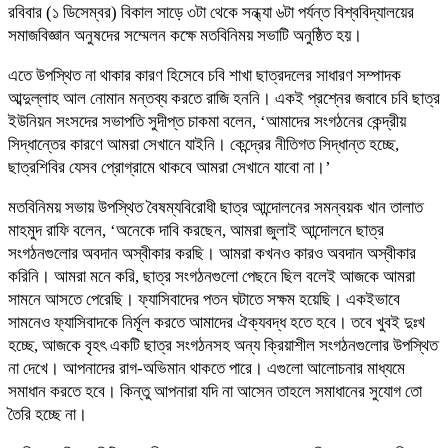
রবিবার (১ ডিসেম্বর) বিকাল সাড়ে ৩টা থেকে সন্ধ্যা ৬টা পর্যন্ত বিশ্ববিদ্যালয়ের
সমাজবিজ্ঞান অনুষদের সম্মেলন কক্ষে মতবিনিময় সভাটি অনুষ্ঠিত হয়।
এতে উপস্থিত না থাকার কারণ হিসেবে চবি শাখা ছাত্রদলের সাধারণ সম্পাদক
আব্দুল্লাহ আল নোমান মন্তব্য করতে রাজি হননি। একই প্রশ্নের জবাবে চবি ছাত্র
ইউনিয়ন সংসদের সভাপতি সুদীপ্ত চাকমা বলেন, ‘আমাদের সংগঠনের কেন্দ্রীয়
সিদ্ধান্তের কারণে আমরা সেখানে যাইনি। কেন্দ্রের নীতিগত সিদ্ধান্ত হচ্ছে,
ছাত্রশিবির যেসব প্রোগ্রামে থাকবে আমরা সেখানে যাবো না।’
মতবিনিময় সভায় উপস্থিত বৈষম্যবিরোধী ছাত্র আন্দোলনের সমন্বয়ক খান তালাত
মাহমুদ রাফি বলেন, ‘অনেকে দাবি করছেন, আমরা জুলাই আন্দোলনে ছাত্র
সংগঠনগুলোর অবদান অস্বীকার করছি। আমরা কখনও কারও অবদান অস্বীকার
করিনি। আমরা মনে করি, ছাত্র সংগঠনগুলো পেছনে ছিল বলেই আজকে আমরা
সামনে আসতে পেরেছি। ফ্যাসিবাদের পতন ঘটাতে সক্ষম হয়েছি। একইভাবে
সামনেও ফ্যাসিবাদকে নির্মূল করতে আমাদের ঐক্যবদ্ধ হতে হবে। তবে খুবই দুঃখ
হচ্ছে, আজকে বৃহৎ একটি ছাত্র সংগঠনসহ অন্য ক্রিয়াশীল সংগঠনগুলোর উপস্থিত
না দেখে। আপনাদের রাগ-অভিমান থাকতে পারে। এগুলো আলোচনার মাধ্যমে
সমাধান করতে হবে। কিন্তু আপনারা যদি না আসেন তাহলে সমাধানের সুযোগ তো
তৈরি হচ্ছে না।