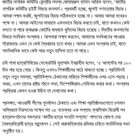
জাতীয় নাগরিক কমিটির কেন্দ্রীয় সদস্য জোবায়রুল হাসান আরিফ বলেন, ‘জাতীয়
নাগরিক কমিটির দুইটি বিষয়ে কনসার্ন। প্রথমটি হচ্ছে, জুলাই গণহত্যার বিচার।
আমরা লক্ষ্য করছি, জুলাইয়ের বিচার সঠিকভাবে হচ্ছে না। আবার আমরা মবেরও
পক্ষে না। আমরা আইনের মাধ্যমে এমনভাবে বিচার করতে চাই, যাতে কখনও কেউ
বলতে না পারে ক্যাঙারু কোর্টের মাধ্যমে খুনিদের বিচার হয়েছে। দ্বিতীয় কনসার্নের
বিষয়ে সংবিধান সংস্কার। আপনারা লক্ষ্য করবেন, আমাদের সংবিধানের পাওয়ার
স্ট্রাকচার এমন যে কেউ স্বৈরাচার হতে বাধ্য। আমরা এমন সংস্কার চাই, যাতে
সাংবিধানিক ভাবে কেউ আর নতুন হাসিনা হতে না পারে।
চবি শাখা ছাত্রশিবিরের সেক্রেটারি মুহাম্মাদ ইব্রাহীম বলেন, ‘৫ আগস্টের পর ১০০
দিন পার হয়ে গেছে। কিন্তু এখনও শিক্ষার্থীদের মাঠে থাকতে হচ্ছে। প্রতিদিনই
নতুন নতুন সমস্যা, প্রতিবিপ্লব ঠেকানোর দায়িত্ব শিক্ষার্থীদের ওপর এসে পড়ছে।
অথচ, এখন তাদের রাষ্ট্র গঠনে সভা, সিম্পোজিয়াম-সেমিনার করার কথা। সংস্কার
প্রক্রিয়া কেমন হওয়া উচিত তা দেখানোর কথা।
প্রসঙ্গত, আওয়ামী লীগের পুনর্বাসন ঠেকাতে এবং শিক্ষা প্রতিষ্ঠানগুলোতে চলমান
অস্থিরতা নিরসনের লক্ষ্যে গত ২৫ নভেম্বর এক সপ্তাহ ফ্যাসিবাদ বিরোধী সব
ছাত্রসংগঠনের সমন্বয়ে ‘জাতীয় ছাত্র সংহতি সপ্তাহ’ পালনের ঘোষণা দেয়
বৈষম্যবিরোধী ছাত্র আন্দোলন। সেই ধারাবাহিকতায় রবিবার চবিতে মতবিনিময় সভা
অনুষ্ঠিত হয়।