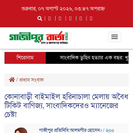
শুক্রবার, ০৭ অগাস্ট ২০২৬, ০৩:৪৭ অপরাহ্ন
Toggle
navigati
শিরোনাম
সাংবাদিক তুহিন হত্যার এক বছর: খুনিদের 
/
প্রধান সংবাদ
কোনাবাড়ী বাইমাইল হরিনাচালা মেলায় অবৈধ
টিকিট বাণিজ্য, সাংবাদিকদেরও ম্যানেজের
চেষ্টা
গাজীপুর প্রতিনিধি:আলমগীর হোসেন।
/ ২০০