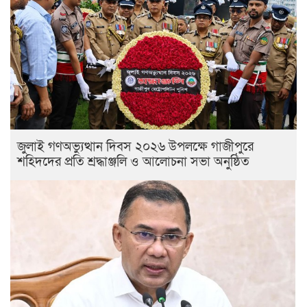
জুলাই গণঅভ্যুত্থান দিবস ২০২৬ উপলক্ষে গাজীপুরে
শহিদদের প্রতি শ্রদ্ধাঞ্জলি ও আলোচনা সভা অনুষ্ঠিত