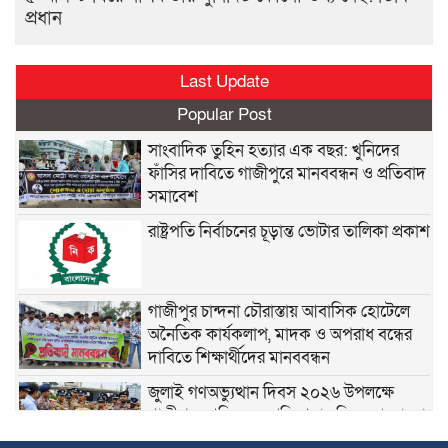
প্রধান
Last Update
Popular Post
সাংবাদিক তুহিন হত্যার এক বছর: খুনিদের
ফাঁসির দাবিতে গাজীপুরে মানববন্ধন ও প্রতিবাদ
সমাবেশ
রাষ্ট্রপতি নির্বাচনের চূড়ান্ত ভোটার তালিকা প্রকাশ
গাজীপুর চান্দনা চৌরাস্তায় আবাসিক হোটেলে
অনৈতিক কার্যকলাপ, মাদক ও অপরাধ বন্ধের
দাবিতে শিক্ষার্থীদের মানববন্ধন
জুলাই গণঅভ্যুত্থান দিবস ২০২৬ উপলক্ষে
গাজীপুরে শহিদদের প্রতি শ্রদ্ধাঞ্জলি ও আলোচনা
সভা অনুষ্ঠিত