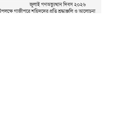
জুলাই গণঅভ্যুত্থান দিবস ২০২৬
উপলক্ষে গাজীপুরে শহিদদের প্রতি শ্রদ্ধাঞ্জলি ও আলোচনা
সভা অনুষ্ঠিত
৫ আগস্ট গণতন্ত্রকামী মানুষের বিজয়ের
দিন, শহীদদের আত্মত্যাগ বৃথা যায়নি
৫ আগস্ট ঘিরে নাশকতার সুনির্দিষ্ট
কোনো তথ্য নেই: ডিবি প্রধান
গাজীপুরের কোনাবাড়ীতে আইফোনসহ
৪৪টি চোরাই মোবাইল উদ্ধার, গ্রেপ্তার ২
বাসন থানার বিশেষ অভিযানে পুলিশ
আক্রান্ত ও মাদক মামলার ৫ আসামি
গ্রেপ্তার
জুলাই গণঅভ্যুত্থান দিবস উপলক্ষে
দেশজুড়ে বিশেষ নিরাপত্তা জোরদার