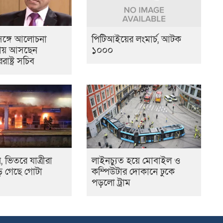
সঙ্গে আলোচনা
পিটিআইয়ের লংমার্চ, আটক
ায় আসছেন
১০০০
ষ্ট্র সচিব
, ভিতরে যাত্রীরা
লাইনচ্যুত হয়ে মোবাইল ও
়ে গেছে গোটা
কম্পিউটার দোকানে ঢুকে
পড়লো ট্রাম