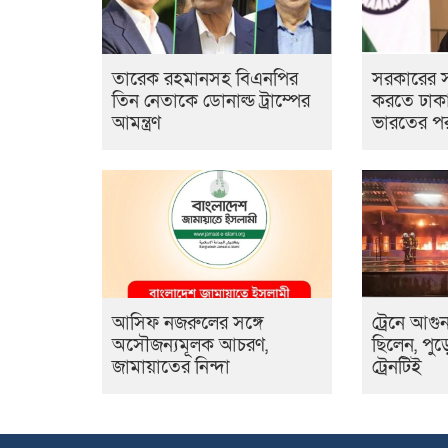
তারেক রহমানসহ বিএনপির
সরকারের 
তিন নেতাকে ডোনাল্ড ট্রাম্পের
করতে ঢাক
আমন্ত্রণ
ভারতের পররা
আসিফ নজরুলের সঙ্গে
ট্রেনে আগুন
অসৌজন্যমূলক আচরণ,
ছিলেন, পুড
জামায়াতের নিন্দা
ট্রেনটিই