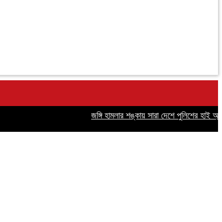
জঙ্গি হামলার শঙ্কায় সারা দেশে পুলিশের হাই অ্যালার্ট