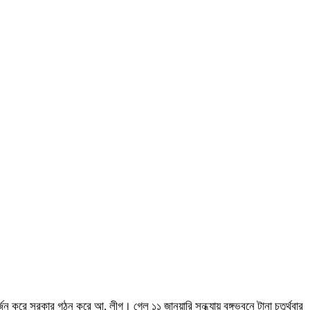
জন করে সরকার গঠন করে আ. লীগ। গেল ১১ জানুয়ারি সন্ধ্যায় বঙ্গভবনে টানা চতুর্থবার