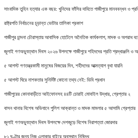
সাংবাদিক তুহিন হত্যার এক বছর: খুনিদের ফাঁসির দাবিতে গাজীপুরে মানববন্ধন ও প্র
রাষ্ট্রপতি নির্বাচনের চূড়ান্ত ভোটার তালিকা প্রকাশ
গাজীপুর চান্দনা চৌরাস্তায় আবাসিক হোটেলে অনৈতিক কার্যকলাপ, মাদক ও অপরাধ বন্ধে
জুলাই গণঅভ্যুত্থান দিবস ২০২৬ উপলক্ষে গাজীপুরে শহিদদের প্রতি শ্রদ্ধাঞ্জলি ও 
৫ আগস্ট গণতন্ত্রকামী মানুষের বিজয়ের দিন, শহীদদের আত্মত্যাগ বৃথা যায়নি
৫ আগস্ট ঘিরে নাশকতার সুনির্দিষ্ট কোনো তথ্য নেই: ডিবি প্রধান
গাজীপুরের কোনাবাড়ীতে আইফোনসহ ৪৪টি চোরাই মোবাইল উদ্ধার, গ্রেপ্তার ২
বাসন থানার বিশেষ অভিযানে পুলিশ আক্রান্ত ও মাদক মামলার ৫ আসামি গ্রেপ্তার
জুলাই গণঅভ্যুত্থান দিবস উপলক্ষে দেশজুড়ে বিশেষ নিরাপত্তা জোরদার
৮১ ঘণ্টার জন্য নিজ এলাকার বাইরে অবস্থান নিষিদ্ধ