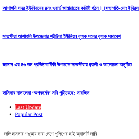
আশাশুনি সদর ইউনিয়নের ৪নং ওয়ার্ড জামায়াতের কমিটি গঠন।।সভাপতি-মোঃ ইদ্র
সাতক্ষীরা আশাশুনি উপজেলার শ্রীউলা ইউনিয়ন কৃষক দলের কৃষক সমাবেশ
জাসাস এর ৪৬ তম প্রতিষ্ঠাবার্ষিকী উপলক্ষে সাতক্ষীরায় র‍্যালী ও আলোচনা অনুষ্ঠিত
হাসিনার দালালেরা ‘অপকর্মের’ নথি পুড়িয়েছে: সারজিস
Last Update
Popular Post
জঙ্গি হামলার শঙ্কায় সারা দেশে পুলিশের হাই অ্যালার্ট জারি