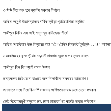
৩ সিটি দিয়ে শুরু হবে স্থানীয় সরকার নির্বাচন
আছিম বহুমুখী উচ্চবিদ্যালয়ে বার্ষিক ক্রীড়া প্রতিযোগিতা অনুষ্ঠিত
গাজীপুরে ডিবির এস আই মাসুদ ঘুষ বানিজ্যের শীর্ষে
আছিম আইডিয়াল উচ্চ বিদ্যালয় মাঠে “টেপ টেনিস ক্রিকেট টুর্নামেন্ট-২০২৪” ফাইনাল
ময়মনসিংহের ফুলবাড়ীয়ায় সন্ত্রাসী হামলায় স্কুল ছাত্র সুজন আহত
গাজীপুরে তিন দিন ব্যাপী লালন উৎসব
ছাত্রদলের মিটিংয়ে না যাওয়ায় হলে শিক্ষার্থীকে মারধরের অভিযোগ।
জনগণকে সঙ্গে নিয়ে বিএনপি সবসময় আধিপত্যবাদকে রুখে দেবে: ফখরুল
ভোট দিতে ঘরমুখী মানুষের ঢল, ঢাকা ছাড়তে গিয়ে বাড়তি ভাড়ার অভিযোগ